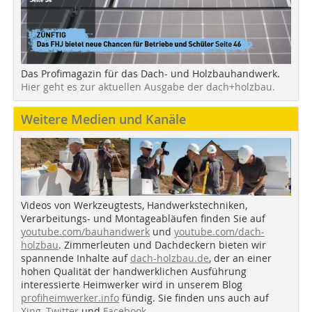
Das Profimagazin für das Dach- und Holzbauhandwerk.
Hier geht es zur aktuellen Ausgabe der dach+holzbau.
Weitere Medien und Kanäle
Videos von Werkzeugtests, Handwerkstechniken,
Verarbeitungs- und Montageabläufen finden Sie auf
youtube.com/bauhandwerk
und
youtube.com/dach-
holzbau
. Zimmerleuten und Dachdeckern bieten wir
spannende Inhalte auf
dach-holzbau.de
, der an einer
hohen Qualität der handwerklichen Ausführung
interessierte Heimwerker wird in unserem Blog
profiheimwerker.info
fündig. Sie finden uns auch auf
Xing
,
Twitter
und
Facebook
.