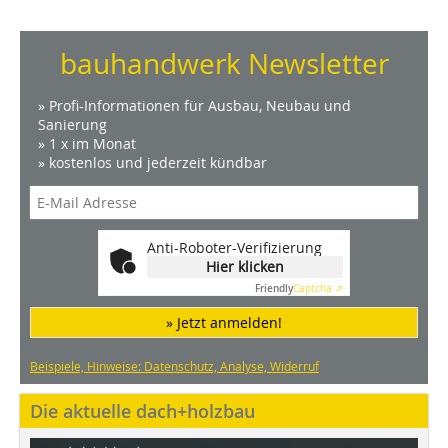
bauhandwerk Newsletter
» Profi-Informationen für Ausbau, Neubau und
Sanierung
» 1 x im Monat
» kostenlos und jederzeit kündbar
Anti-Roboter-Verifizierung
Hier klicken
Friendly
Captcha ⇗
» Jetzt anmelden!
Beispiele, Hinweise: Datenschutz, Analyse, Widerruf
Die aktuelle dach+holzbau