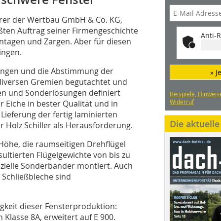
hrer der Wertbau GmbH & Co. KG,
ßten Auftrag seiner Firmengeschichte
Anti-R
ontagen und Zargen. Aber für diesen
ingen.
ungen und die Abstimmung der
» J
diversen Gremien begutachtet und
ien und Sonderlösungen definiert
Beispiele, Hinweis
Widerruf
 Eiche in bester Qualität und in
ieferung der fertig laminierten
Die aktuell
 Holz Schiller als Herausforderung.
Höhe, die raumseitigen Drehflügel
ultierten Flügelgewichte von bis zu
ezielle Sonderbänder montiert. Auch
 Schließbleche sind
gkeit dieser Fensterproduktion:
 Klasse 8A, erweitert auf E 900.