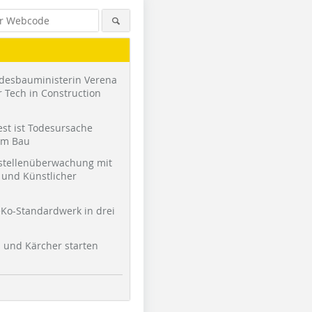
desbauministerin Verena
 Tech in Construction
st ist Todesursache
am Bau
stellenüberwachung mit
und Künstlicher
Foto: Remmers/Stephan Falk
Ko-Standardwerk in drei
l und Kärcher starten