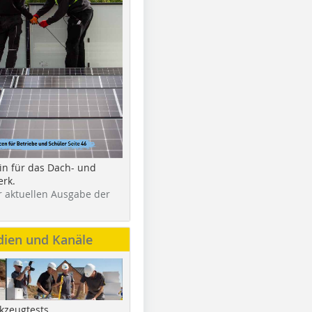
in für das Dach- und
rk.
r aktuellen Ausgabe der
dien und Kanäle
kzeugtests,