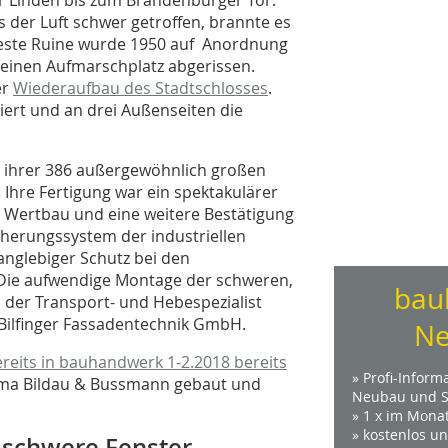
 der Luft schwer getroffen, brannte es
dfeste Ruine wurde 1950 auf Anordnung
 einen Aufmarschplatz abgerissen.
er
Wiederaufbau des Stadtschlosses
.
iert und an drei Außenseiten die
e ihrer 386 außergewöhnlich großen
 Ihre Fertigung war ein spektakulärer
Wertbau und eine weitere Bestätigung
cherungssystem der industriellen
anglebiger Schutz bei den
 Die aufwendige Montage der schweren,
bau
er Transport- und Hebespezialist
ilfinger Fassadentechnik GmbH.
Ne
ereits in bauhandwerk 1-2.2018 bereits
» Profi-Inform
irma Bildau & Bussmann gebaut und
Neubau und S
» 1 x im Mona
» kostenlos u
g schwere Fenster