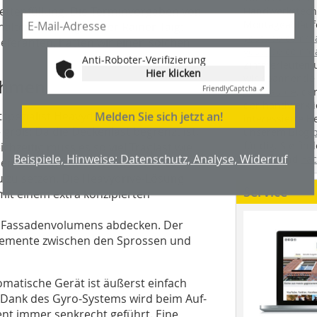
settenfüllung. Die Terminvorgaben von
Handwerkstechn
Montageabläufe
halten. Firmengründer Rainer Taig:
youtube.com/
eferanten, hätten wir einen solchen
youtube.com/d
Anti-Roboter-Verifizierung
Zimmerleuten 
Hier klicken
wir spannende 
ahmen
Friendly
Captcha ⇗
holzbau.de
, de
der handwerkl
Melden Sie sich jetzt an!
spezialist Heavydrive waren die
interessierte H
roß: Da die Deckenlast begrenzt ist,
unserem Blog
fündig. Sie fi
chzeitig muss es so viel Traglast wie
Beispiele, Hinweise: Datenschutz, Analyse, Widerruf
Twitter
und
Fa
men Größen und Formen sicher zu
u zu setzen. Die Heavydrive-Lösung
Service
it einem extra konzipierten
s Fassadenvolumens abdecken. Der
Elemente zwischen den Sprossen und
omatische Gerät ist äußerst einfach
. Dank des Gyro-Systems wird beim Auf-
t immer senkrecht geführt. Eine