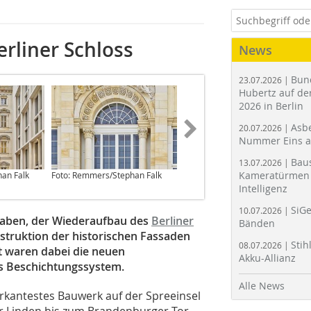
erliner Schloss
News
Bun
23.07.2026 |
Hubertz auf der
2026 in Berlin
Asbe
20.07.2026 |
Nummer Eins 
Bau
13.07.2026 |
Kameratürmen 
an Falk
Foto: Remmers/Stephan Falk
Foto: Remmers/Stephan Falk
Intelligenz
SiGe
10.07.2026 |
aben, der Wiederaufbau des
Berliner
Bänden
nstruktion der historischen Fassaden
Stih
08.07.2026 |
t waren dabei die neuen
Akku-Allianz
s Beschichtungssystem.
Alle News
arkantestes Bauwerk auf der Spreeinsel
er Linden bis zum Brandenburger Tor.