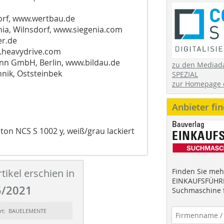
rf, www.wertbau.de
nia, Wilnsdorf, www.siegenia.com
er.de
.heavydrive.com
n GmbH, Berlin, www.bildau.de
zu den Mediad
hnik, Oststeinbek
SPEZIAL
zur Homepage 
Anbieter fi
ton NCS S 1002 y, weiß/grau lackiert
tikel erschien in
Finden Sie mehr
EINKAUFSFÜHRE
/2021
Suchmaschine f
ort: BAUELEMENTE