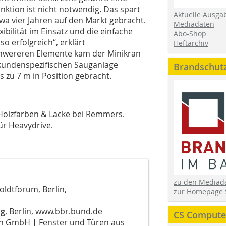
nktion ist nicht notwendig. Das spart
Aktuelle Ausga
wa vier Jahren auf den Markt gebracht.
Mediadaten
xibilität im Einsatz und die einfache
Abo-Shop
 erfolgreich“, erklärt
Heftarchiv
chwereren Elemente kam der Minikran
 kundenspezifischen Sauganlage
Brandschut
 zu 7 m in Position gebracht.
Holzfarben & Lacke bei Remmers.
ür Heavydrive.
zu den Media
ldtforum, Berlin,
zur Homepage 
ng
, Berlin, www.bbr.bund.de
CS Computer
n GmbH | Fenster und Türen aus