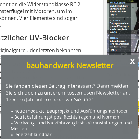
ehnt an die Widerstandklasse RC 2
nsterflügel mit Motoren, um im
können. Vier Elemente sind sogar
.
tzlicher UV-Blocker
riginalgetreu der letzten bekannten
sprechen. Für die Beschichtung wurde
x
bauhandwerk Newsletter
wählt. Das Unternehmen hat bereits
von industriellen
Das Profimagaz
nglebige Holzfenster entwickelt. Der
Holzbauhandwe
t feuchtigkeitsregulierend und
Sie fanden diesen Beitrag interessant? Dann melden
Hier geht es zu
uf und gute Fülle auf der Fläche. Bei
Sie sich doch zu unserem kostenlosen Newsletter an.
dach+holzbau.
orenfülle. Besondere Harze vermindern
12 x pro Jahr informieren wir Sie über:
riger Holzinhaltsstoffe. Das Produkt
Weitere Me
» neue Produkte, Bauprojekt und Ausführungsmethoden
euern. Ein zusätzlicher UV-Blocker gibt
» Betriebsführungstipps, Rechtsfragen und Normen
» Werkzeug- und Nutzfahrzeugtests, Veranstaltungen und
Messen
sammengestellten Team aus 13
» jederzeit kündbar
ten auch verschiedene Verbundfenster
Videos von Wer