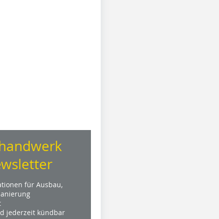
handwerk
wsletter
ationen für Ausbau,
anierung
t
nd jederzeit kündbar