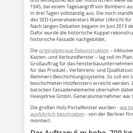
1945, bei einem Tagesangriff von Bombern aus
in drei Tagen vollständig aus. Die noch stan
des SED-Generalsekretärs Walter Ulbricht für
Nach langen Debatten begann im Juni 2013 d
Dafür wurde die historische Kuppel rekonstru
historische Fassade nachgebildet.
Die
originalgetreue Rekonstruktion
– inklusiv
Kasten- und Verbundfenster – lag voll im Plan.
Großauftrag für das Fensterbauunternehmen 
für das Produkt-, Verfahrens- und Qualitätssi
Remmers Beschichtungssysteme. So soll ein l
beschichteten Holzfenstern erreicht werden.
barocken Fassadenelemente übernahm dabei d
Heavydrive GmbH. Generalunternehmer war B
Die großen Holz-Portalfenster wurden -
wie b
ausführlich beschrieben
- von der Berliner F
montiert.
Der Auftrag: 6 m hohe, 700 k