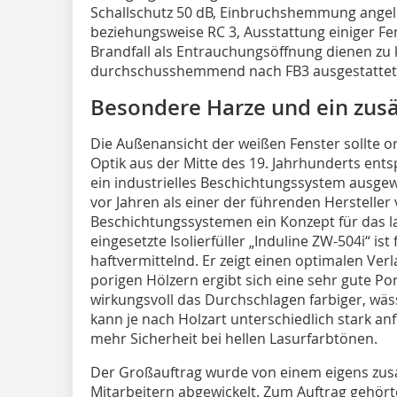
Schallschutz 50 dB, Einbruchshemmung angel
beziehungsweise RC 3, Ausstattung einiger Fe
Brandfall als Entrauchungsöffnung dienen zu 
durchschusshemmend nach FB3 ausgestattet
Besondere Harze und ein zusä
Die Außenansicht der weißen Fenster sollte o
Optik aus der Mitte des 19. Jahrhunderts ent
ein industrielles Beschichtungssystem ausge
vor Jahren als einer der führenden Hersteller 
Beschichtungssystemen ein Konzept für das la
eingesetzte Isolierfüller „Induline ZW-504i“ is
haftvermittelnd. Er zeigt einen optimalen Verla
porigen Hölzern ergibt sich eine sehr gute P
wirkungsvoll das Durchschlagen farbiger, wäss
kann je nach Holzart unterschiedlich stark anf
mehr Sicherheit bei hellen Lasurfarbtönen.
Der Großauftrag wurde von einem eigens zu
Mitarbeitern abgewickelt. Zum Auftrag gehör