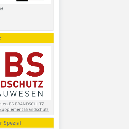
be
z
daten BS BRANDSCHUTZ
Supplement Brandschutz
 Spezial