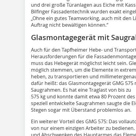
und drei große Türanlagen aus Eiche mit Kas
Bilfinger Fassadentechnik wurden exakt einge
„Ohne ein gutes Teamworking, auch mit den Li
Auftrag nicht bewältigen können.“
Glasmontagegerät mit Saugr
Auch für den Tapfheimer Hebe- und Transport
Herausforderungen für die Fassadenmontage g
muss das Hebegerät möglichst leicht sein. Glei
möglich stemmen, um die Elemente in extre
heben, zu transportieren und millimetergena
dafür heißt: das Glasmontagegerät GMG 575 m
Saugrahmen. Es hat eine Traglast von bis zu
575 kg und konnte damit etwa 80 Prozent de
speziell entwickelte Saugrahmen saugte die 
Stegen sogar mit Überstand problemlos an.
Ein weiterer Vorteil des GMG 575: Das vollaut
von nur einem einzigen Arbeiter zu bedienen
und Abschwenken des Hauptarmes das Elemen