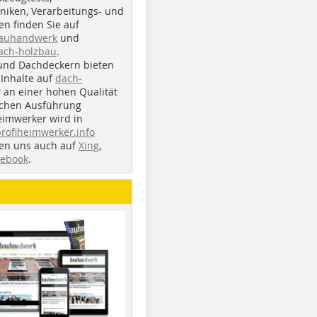
iken, Verarbeitungs- und
n finden Sie auf
bauhandwerk
und
ach-holzbau
.
und Dachdeckern bieten
Inhalte auf
dach-
r an einer hohen Qualität
ichen Ausführung
eimwerker wird in
profiheimwerker.info
nden uns auch auf
Xing
,
cebook
.