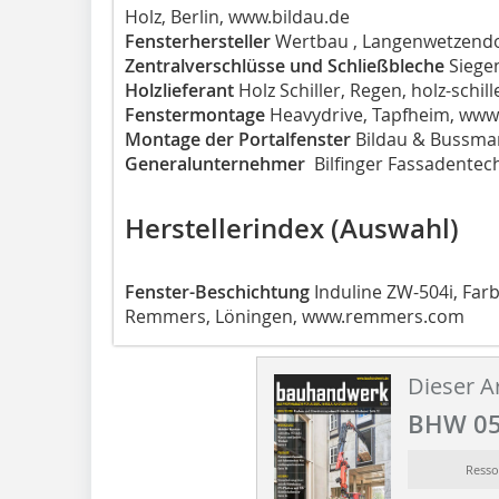
Holz, Berlin, www.bildau.de
Fensterhersteller
Wertbau , Langenwetzendo
Zentralverschlüsse und Schließbleche
Siege
Holzlieferant
Holz Schiller, Regen, holz-schill
Fenstermontage
Heavydrive, Tapfheim, www
Montage der Portalfenster
Bildau & Bussman
Generalunternehmer
Bilfinger Fassadentec
Herstellerindex (Auswahl)
Fenster-Beschichtung
Induline ZW-504i, Farb
Remmers, Löningen, www.remmers.com
Dieser Ar
BHW 05
Ress