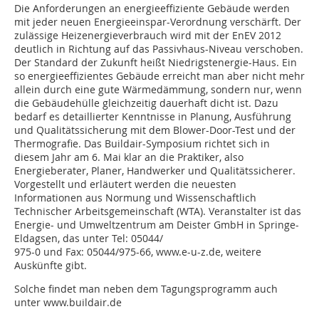
Die Anforderungen an energieeffiziente Gebäude werden
mit jeder neuen Energieeinspar-Verordnung verschärft. Der
zulässige Heizenergieverbrauch wird mit der EnEV 2012
deutlich in Richtung auf das Passivhaus-Niveau verschoben.
Der Standard der Zukunft heißt Niedrigstenergie-Haus. Ein
so energieeffizientes Gebäude erreicht man aber nicht mehr
allein durch eine gute Wärmedämmung, sondern nur, wenn
die Gebäudehülle gleichzeitig dauerhaft dicht ist. Dazu
bedarf es detaillierter Kenntnisse in Planung, Ausführung
und Qualitätssicherung mit dem Blower-Door-Test und der
Thermografie. Das Buildair-Symposium richtet sich in
diesem Jahr am 6. Mai klar an die Praktiker, also
Energieberater, Planer, Handwerker und Qualitätssicherer.
Vorgestellt und erläutert werden die neuesten
Informationen aus Normung und Wissenschaftlich
Technischer Arbeitsgemeinschaft (WTA). Veranstalter ist das
Energie- und Umweltzentrum am Deister GmbH in Springe-
Eldagsen, das unter Tel: 05044/
975-0 und Fax: 05044/975-66, www.e-u-z.de, weitere
Auskünfte gibt.
Solche findet man neben dem Tagungsprogramm auch
unter www.buildair.de