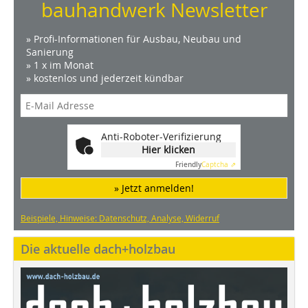
bauhandwerk Newsletter
» Profi-Informationen für Ausbau, Neubau und
Sanierung
» 1 x im Monat
» kostenlos und jederzeit kündbar
Anti-Roboter-Verifizierung
Hier klicken
Friendly
Captcha ⇗
» Jetzt anmelden!
Beispiele, Hinweise: Datenschutz, Analyse, Widerruf
Die aktuelle dach+holzbau