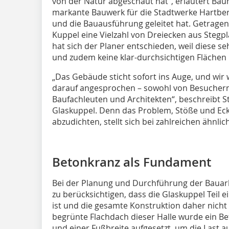
von der Natur abgeschaut hat“, erläutert Bau
markante Bauwerk für die Stadtwerke Hartbe
und die Bauausführung geleitet hat. Getragen
Kuppel eine Vielzahl von Dreiecken aus Stegpl
hat sich der Planer entschieden, weil diese
und zudem keine klar-durchsichtigen Fläche
„Das Gebäude sticht sofort ins Auge, und wir 
darauf angesprochen – sowohl von Besuchern
Baufachleuten und Architekten“, beschreibt St
Glaskuppel. Denn das Problem, Stöße und Ec
abzudichten, stellt sich bei zahlreichen ähn
Betonkranz als Fundament
Bei der Planung und Durchführung der Bauarb
zu berücksichtigen, dass die Glaskuppel Teil e
ist und die gesamte Konstruktion daher nicht 
begrünte Flachdach dieser Halle wurde ein 
und einer Fußbreite aufgesetzt, um die Last a