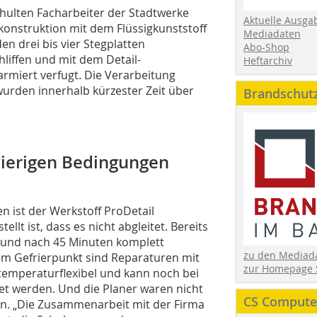
chulten Facharbeiter der Stadtwerke
Aktuelle Ausga
onstruktion mit dem Flüssigkunststoff
Mediadaten
n drei bis vier Stegplatten
Abo-Shop
liffen und mit dem Detail-
Heftarchiv
armiert verfugt. Die Verarbeitung
wurden innerhalb kürzester Zeit über
Brandschut
wierigen Bedingungen
n ist der Werkstoff ProDetail
ellt ist, dass es nicht abgleitet. Bereits
t und nach 45 Minuten komplett
zu den Media
em Gefrierpunkt sind Reparaturen mit
zur Homepage 
temperaturflexibel und kann noch bei
et werden. Und die Planer waren nicht
CS Computer
n. „Die Zusammenarbeit mit der Firma