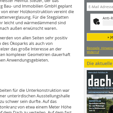
meister Helmut Stelzer, der das
rg Bau- und Immobilien GmbH geplant
 von einer Holzkonstruktion vereint die
attenverglasung. Für die Stegplatten
Anti-R
 sehr leicht und wärmedämmend sind
n nach außen erwünscht waren.
» J
werden von allen Seiten sehr positiv
 des Ökoparks als auch von
Beispiele, Hinweis
elzer das große Interesse an der
Widerruf
ken komplexer Geometrien dauerhaft
lichen Anwendungsgebieten.
Die aktuell
eiten für die Unterkonstruktion war
iner unterirdischen Ausstellungshalle
zu schwer sein durfte. Auf das
Betonkranz von etwa einem Meter Höhe
uf dem Dach zu verteilen. Auf dem fast