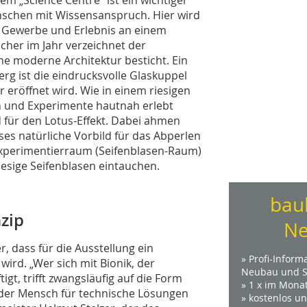
schen mit Wissensanspruch. Hier wird
 Gewerbe und Erlebnis an einem
her im Jahr verzeichnet der
ne moderne Architektur besticht. Ein
rg ist die eindrucksvolle Glaskuppel
r eröffnet wird. Wie in einem riesigen
 und Experimente hautnah erlebt
d für den Lotus-Effekt. Dabei ahmen
es natürliche Vorbild für das Abperlen
Experimentierraum (Seifenblasen-Raum)
esige Seifenblasen eintauchen.
bau
nzip
Ne
r, dass für die Ausstellung ein
» Profi-Inform
ird. „Wer sich mit Bionik, der
Neubau und S
gt, trifft zwangsläufig auf die Form
» 1 x im Mona
as der Mensch für technische Lösungen
» kostenlos u