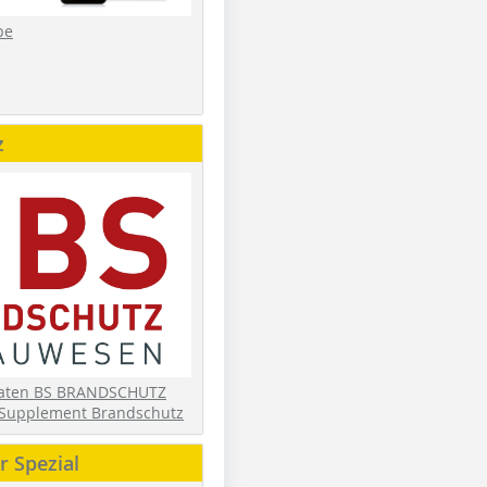
be
z
daten BS BRANDSCHUTZ
Supplement Brandschutz
 Spezial