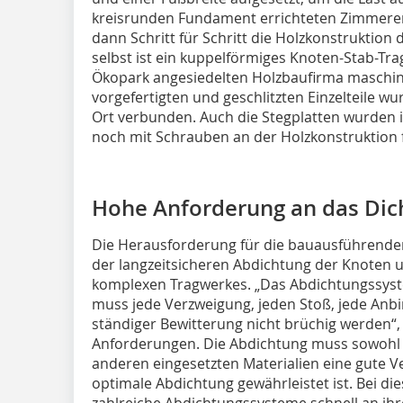
kreisrunden Fundament errichteten Zimmerer
dann Schritt für Schritt die Holzkonstruktion
selbst ist ein kuppelförmiges Knoten-Stab-Tr
Ökopark angesiedelten Holzbaufirma maschine
vorgefertigten und geschlitzten Einzelteile w
Ort verbunden. Auch die Stegplatten wurden 
noch mit Schrauben an der Holzkonstruktion f
Hohe Anforderung an das Di
Die Herausforderung für die bauausführende
der langzeitsicheren Abdichtung der Knoten 
komplexen Tragwerkes. „Das Abdichtungssyst
muss jede Verzweigung, jeden Stoß, jede Anb
ständiger Bewitterung nicht brüchig werden“,
Anforderungen. Die Abdichtung muss sowohl a
anderen eingesetzten Materialien eine gute Ve
optimale Abdichtung gewährleistet ist. Bei
zahlreiche Abdichtungssysteme schnell an ih