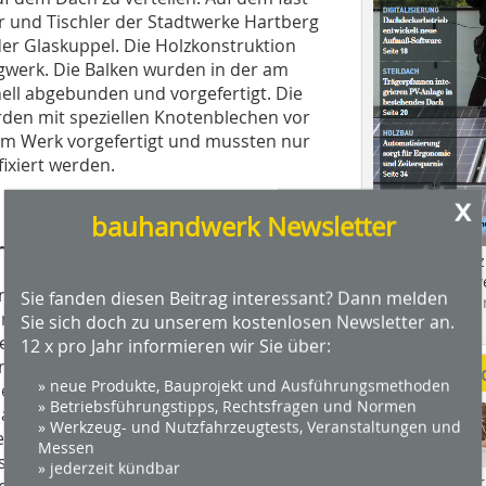
 und Tischler der Stadtwerke Hartberg
 der Glaskuppel. Die Holzkonstruktion
agwerk. Die Balken wurden in der am
ll abgebunden und vorgefertigt. Die
urden mit speziellen Knotenblechen vor
im Werk vorgefertigt und mussten nur
ixiert werden.
x
bauhandwerk Newsletter
chtungssystem
Das Profimagaz
Holzbauhandwe
n Zimmerer und Tischler bestand in
Sie fanden diesen Beitrag interessant? Dann melden
Hier geht es zu
und Stöße des verwinkelten und
Sie sich doch zu unserem kostenlosen Newsletter an.
dach+holzbau.
em muss sich jeder Form anpassen,
12 x pro Jahr informieren wir Sie über:
indung abdichten können und bei
Weitere Me
» neue Produkte, Bauprojekt und Ausführungsmethoden
 erläutert Zimmerer Gerald Hainzl die
» Betriebsführungstipps, Rechtsfragen und Normen
uf den Stegplatten als auch auf den
» Werkzeug- und Nutzfahrzeugtests, Veranstaltungen und
rbindung sicherstellen, so dass eine
Messen
 diesen erhöhten Anforderungen kommen
» jederzeit kündbar
Videos von Wer
re Grenzen. Den entscheidenden Vorteil