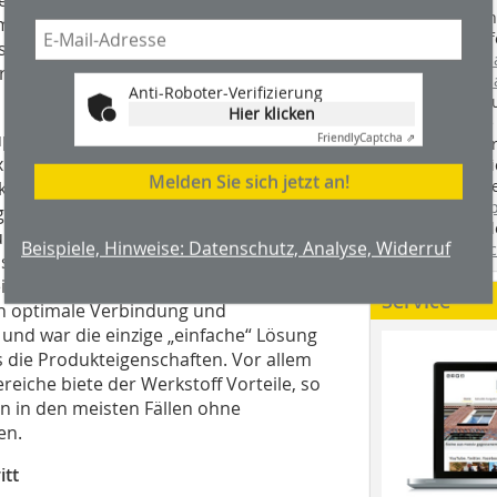
Handwerkstechn
ann Hainzl darin, dass es kalt
Montageabläufe
stoff sind, ist eine Verarbeitung mit
youtube.com/
den aber aufgeflämmt. Hier ist Triflex
youtube.com/d
Anti-Roboter-Verifizierung
Zimmerleuten 
Hier klicken
wir spannende 
ppel wirkte die ungleiche Stablänge
Friendly
Captcha ⇗
holzbau.de
, de
xiblen und kalt applizierbaren Lösung,
der handwerkl
Melden Sie sich jetzt an!
interessierte H
 komplexe Konstruktion unterlaufsicher
unserem Blog
 für Triflex ProDetail entschieden. Das
fündig. Sie fi
tungsharz auf Polymethylmetha­
Beispiele, Hinweise: Datenschutz, Analyse, Widerruf
Twitter
und
Fa
schlüsse entwickelt und hat sich seit
 rauer Witterung bewährt. „Der
Service
rch optimale Verbindung und
 und war die einzige „einfache“ Lösung
s die Produkteigenschaften. Vor allem
eiche biete der Werkstoff Vorteile, so
nn in den meisten Fällen ohne
en.
itt