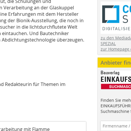
 gut, die Schulungen und
n Verarbeitung an der Glaskuppel
eine Erfahrungen mit dem Hersteller
ng der Bionik-Ausstellung, die noch in
ucher in die lichtdurchflutete Welt
en eintauchen. Und Bautechniker
zu den Mediad
n Abdichtungstechnologie überzeugen.
SPEZIAL
zur Homepage 
Anbieter fi
und Redakteurin für Themen im
Finden Sie mehr
EINKAUFSFÜHRE
Suchmaschine f
Verarbeitung mit Flamme