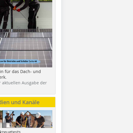
in für das Dach- und
rk.
r aktuellen Ausgabe der
dien und Kanäle
kzeugtests,