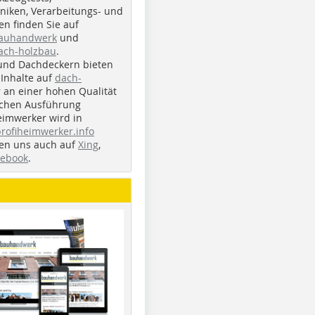
iken, Verarbeitungs- und
n finden Sie auf
bauhandwerk
und
ach-holzbau
.
und Dachdeckern bieten
Inhalte auf
dach-
r an einer hohen Qualität
ichen Ausführung
eimwerker wird in
profiheimwerker.info
nden uns auch auf
Xing
,
cebook
.