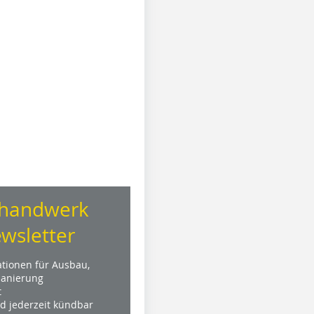
handwerk
wsletter
ationen für Ausbau,
anierung
t
nd jederzeit kündbar