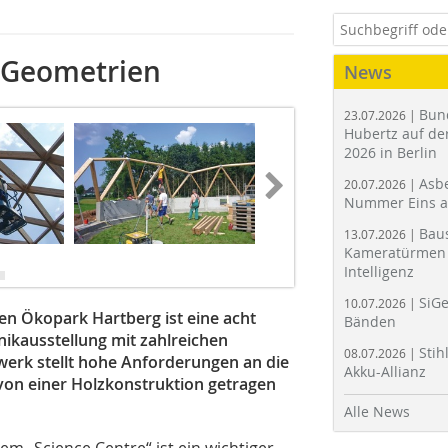
 Geometrien
News
Bun
23.07.2026 |
Hubertz auf der
2026 in Berlin
Asbe
20.07.2026 |
Nummer Eins 
Bau
13.07.2026 |
Kameratürmen 
Intelligenz
SiGe
10.07.2026 |
hen Ökopark Hartberg ist eine acht
Bänden
nikausstellung mit zahlreichen
Stih
08.07.2026 |
erk stellt hohe Anforderungen an die
Akku-Allianz
 von einer Holzkonstruktion getragen
Alle News
m „Science Centre“ ist ein wichtiger