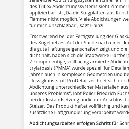
des Triflex Abdichtungssystems sieht Zimmerm
applizierbar ist: „Da die Stegplatten aus Kunst
Flamme nicht möglich. Viele Abdichtungen wer
für mich unschlagbar“, sagt Hainzl.
Erschwerend bei der Fertigstellung der Glasku
des Kugelnetzes. Auf der Suche nach einer fle
die gute Haftungseigenschaften zeigt und die
dicht hält, haben sich die Stadtwerke Hartberg
2-komponentige, vollflächig armierte Abdich
crylatbasis (PMMA) wurde speziell für Detailan
Jahren auch in komplexen Geometrien und bei
Flüssigkunststoff ProDetail zeichnet sich du
Abdichtung unterschiedlicher Materialien aus
unseres Problems“, lobt Polier Friedrich Fuch
bei der Instandsetzung undichter Anschlussber
Stelzer. Das Produkt haftet vollflächig und ka
zusätzliche Haftgrundierung verarbeitet werd
Abdichtungsarbeiten erfolgen Schritt für Schr