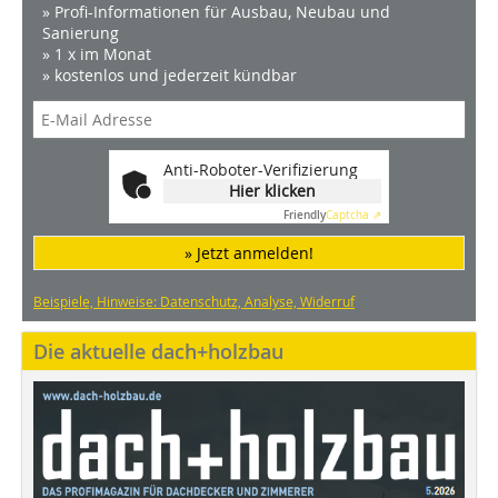
» Profi-Informationen für Ausbau, Neubau und
Sanierung
» 1 x im Monat
» kostenlos und jederzeit kündbar
Anti-Roboter-Verifizierung
Hier klicken
Friendly
Captcha ⇗
» Jetzt anmelden!
Beispiele, Hinweise: Datenschutz, Analyse, Widerruf
Die aktuelle dach+holzbau