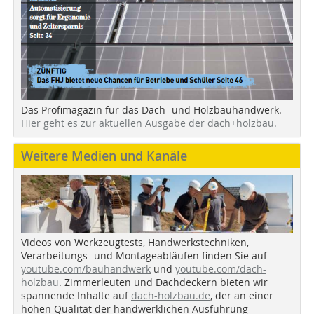
Das Profimagazin für das Dach- und Holzbauhandwerk.
Hier geht es zur aktuellen Ausgabe der dach+holzbau.
Weitere Medien und Kanäle
Videos von Werkzeugtests, Handwerkstechniken,
Verarbeitungs- und Montageabläufen finden Sie auf
youtube.com/bauhandwerk
und
youtube.com/dach-
holzbau
. Zimmerleuten und Dachdeckern bieten wir
spannende Inhalte auf
dach-holzbau.de
, der an einer
hohen Qualität der handwerklichen Ausführung