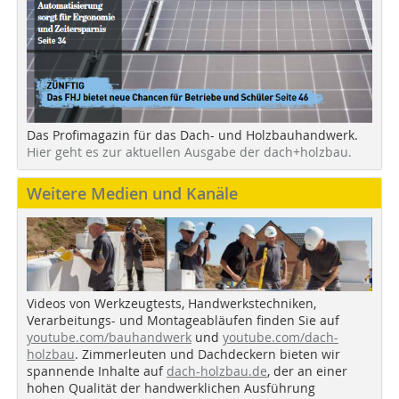
Das Profimagazin für das Dach- und Holzbauhandwerk.
Hier geht es zur aktuellen Ausgabe der dach+holzbau.
Weitere Medien und Kanäle
Videos von Werkzeugtests, Handwerkstechniken,
Verarbeitungs- und Montageabläufen finden Sie auf
youtube.com/bauhandwerk
und
youtube.com/dach-
holzbau
. Zimmerleuten und Dachdeckern bieten wir
spannende Inhalte auf
dach-holzbau.de
, der an einer
hohen Qualität der handwerklichen Ausführung