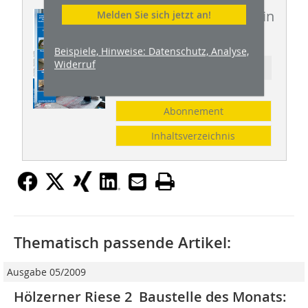
Dieser Artikel erschien in
Melden Sie sich jetzt an!
BHW 7-8/2009
Beispiele, Hinweise: Datenschutz, Analyse,
Widerruf
Ressort: Objekte
Abonnement
Inhaltsverzeichnis
Thematisch passende Artikel:
Ausgabe 05/2009
Hölzerner Riese 2 Baustelle des Monats: