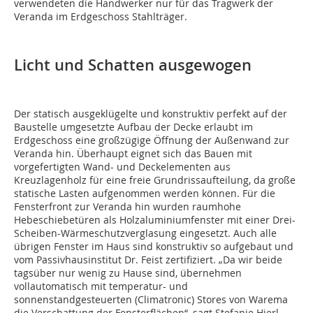
verwendeten die Handwerker nur für das Tragwerk der
Veranda im Erdgeschoss Stahlträger.
Licht und Schatten ausgewogen
Der statisch ausgeklügelte und konstruktiv perfekt auf der
Baustelle umgesetzte Aufbau der Decke erlaubt im
Erdgeschoss eine großzügige Öffnung der Außenwand zur
Veranda hin. Überhaupt eignet sich das Bauen mit
vorgefertigten Wand- und Deckelementen aus
Kreuzlagenholz für eine freie Grundrissaufteilung, da große
statische Lasten aufgenommen werden können. Für die
Fensterfront zur Veranda hin wurden raumhohe
Hebeschiebetüren als Holzaluminiumfenster mit einer Drei-
Scheiben-Wärmeschutzverglasung eingesetzt. Auch alle
übrigen Fenster im Haus sind konstruktiv so aufgebaut und
vom Passivhausinstitut Dr. Feist zertifiziert. „Da wir beide
tagsüber nur wenig zu Hause sind, übernehmen
vollautomatisch mit temperatur- und
sonnenstandgesteuerten (Climatronic) Stores von Warema
die Verschattung der Fensterflächen“, sagt Stefanie Hierl-