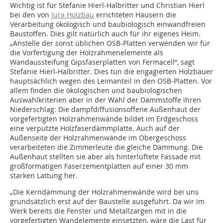
Wichtig ist für Stefanie Hierl-Halbritter und Christian Hierl
bei den von
Jura Holzbau
errichteten Häusern die
Verarbeitung ökologisch und baubiologisch einwandfreien
Baustoffen. Dies gilt natürlich auch für ihr eigenes Heim.
„Anstelle der sonst üblichen OSB-Platten verwenden wir für
die Vorfertigung der Holzrahmenelemente als
Wandaussteifung Gipsfaserplatten von Fermacell“, sagt
Stefanie Hierl-Halbritter. Dies tun die engagierten Holzbauer
hauptsächlich wegen des Leimanteil in den OSB-Platten. Vor
allem finden die ökologischen und baubiologischen
Auswahlkriterien aber in der Wahl der Dämmstoffe ihren
Niederschlag: Die dampfdiffusionsoffene Außenhaut der
vorgefertigten Holzrahmenwände bildet im Erdgeschoss
eine verputzte Holzfaserdämmplatte. Auch auf der
Außenseite der Holzrahmenwände im Obergeschoss
verarbeiteten die Zimmerleute die gleiche Dämmung. Die
Außenhaut stellten sie aber als hinterlüftete Fassade mit
großformatigen Faserzementplatten auf einer 30 mm
starken Lattung her.
„Die Kerndämmung der Holzrahmenwände wird bei uns
grundsätzlich erst auf der Baustelle ausgeführt. Da wir im
Werk bereits die Fenster und Metallzargen mit in die
vorgefertigten Wandelemente einsetzten, wäre die Last für