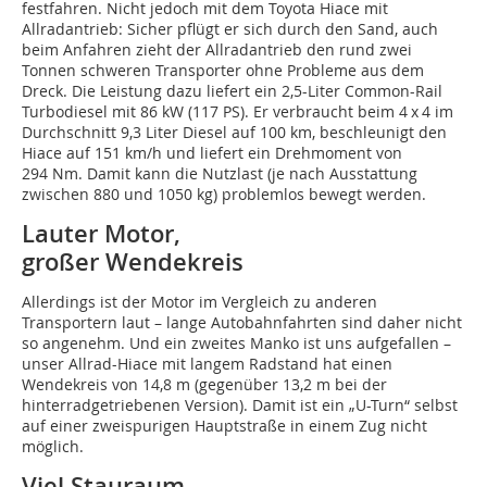
festfahren. Nicht jedoch mit dem Toyota Hiace mit
Allradantrieb: Sicher pflügt er sich durch den Sand, auch
beim Anfahren zieht der Allradantrieb den rund zwei
Tonnen schweren Transporter ohne Probleme aus dem
Dreck. Die Leistung dazu liefert ein 2,5-Liter Common-Rail
Turbodiesel mit 86 kW (117 PS). Er verbraucht beim 4 x 4 im
Durchschnitt 9,3 Liter Diesel auf 100 km, beschleunigt den
Hiace auf 151 km/h und liefert ein Drehmoment von
294 Nm. Damit kann die Nutzlast (je nach Ausstattung
zwischen 880 und 1050 kg) problemlos bewegt werden.
Lauter Motor,
großer Wendekreis
Allerdings ist der Motor im Vergleich zu anderen
Transportern laut – lange Autobahnfahrten sind daher nicht
so angenehm. Und ein zweites Manko ist uns aufgefallen –
unser Allrad-Hiace mit langem Radstand hat einen
Wendekreis von 14,8 m (gegenüber 13,2 m bei der
hinterradgetriebenen Version). Damit ist ein „U-Turn“ selbst
auf einer zweispurigen Hauptstraße in einem Zug nicht
möglich.
Viel Stauraum