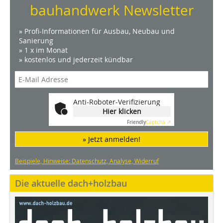
bauhandwerk Newsletter
» Profi-Informationen für Ausbau, Neubau und
Sanierung
» 1 x im Monat
» kostenlos und jederzeit kündbar
Anti-Roboter-Verifizierung
Hier klicken
Friendly
Captcha ⇗
» Jetzt anmelden!
Beispiele, Hinweise: Datenschutz, Analyse, Widerruf
Die aktuelle dach+holzbau