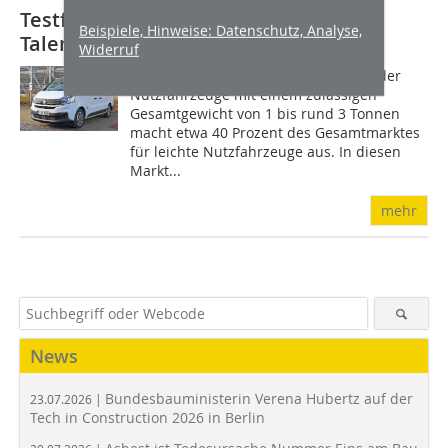
Testfahrt mit dem Transporter Fiat
Beispiele, Hinweise: Datenschutz, Analyse,
Talento
Widerruf
Das klassische Transporter-Segment der
Nutzfahrzeuge mit einem zulässigen
Gesamtgewicht von 1 bis rund 3 Tonnen
macht etwa 40 Prozent des Gesamtmarktes
für leichte Nutzfahrzeuge aus. In diesen
Markt...
mehr
News
Bundesbauministerin Verena Hubertz auf der
23.07.2026 |
Tech in Construction 2026 in Berlin