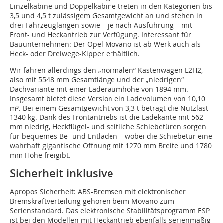
Einzelkabine und Doppelkabine treten in den Kategorien bis
3,5 und 4,5 t zulässigem Gesamtgewicht an und stehen in
drei Fahrzeuglängen sowie – je nach Ausführung – mit
Front- und Heckantrieb zur Verfügung. Interessant für
Bauunternehmen: Der Opel Movano ist ab Werk auch als
Heck- oder Dreiwege-Kipper erhältlich.
Wir fahren allerdings den „normalen“ Kastenwagen L2H2,
also mit 5548 mm Gesamtlänge und der „niedrigen“
Dachvariante mit einer Laderaumhöhe von 1894 mm.
Insgesamt bietet diese Version ein Ladevolumen von 10,10
m³. Bei einem Gesamtgewicht von 3,3 t beträgt die Nutzlast
1340 kg. Dank des Frontantriebs ist die Ladekante mit 562
mm niedrig, Heckflügel- und seitliche Schiebetüren sorgen
für bequemes Be- und Entladen – wobei die Schiebetür eine
wahrhaft gigantische Öffnung mit 1270 mm Breite und 1780
mm Höhe freigibt.
Sicherheit inklusive
Apropos Sicherheit: ABS-Bremsen mit elektronischer
Bremskraftverteilung gehören beim Movano zum
Serienstandard. Das elektronische Stabilitätsprogramm ESP
ist bei den Modellen mit Heckantrieb ebenfalls serienmäßig