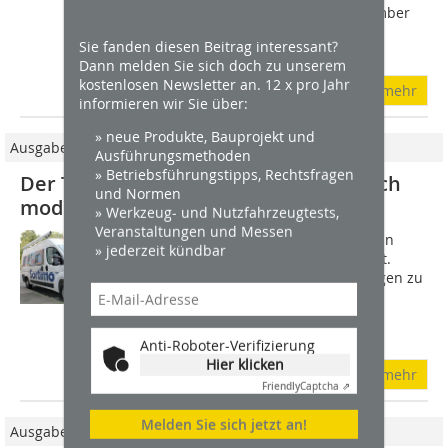
Kipper und als Fahrgestell. Im September
2024 wurden erste Kastenwagen
Sie fanden diesen Beitrag interessant?
ausgeliefert....
Dann melden Sie sich doch zu unserem
kostenlosen Newsletter an. 12 x pro Jahr
mehr
informieren wir Sie über:
» neue Produkte, Bauprojekt und
Ausgabe 12/2011
Ausführungsmethoden
» Betriebsführungstipps, Rechtsfragen
Der Testwagen: Fiat Ducato – gründlich
und Normen
modernisiert
» Werkzeug- und Nutzfahrzeugtests,
Veranstaltungen und Messen
Die Sortimo-Inneneinrichtung wurde in
» jederzeit kündbar
einen Fiat Ducato 120 Multijet verbaut.
Interessant war es, mal einen Testwagen zu
fahren, der nicht brandneu ist: Unser
Ducato mit Erstzulassung von Anfang
2008...
Anti-Roboter-Verifizierung
Hier klicken
mehr
Friendly
Captcha ⇗
Melden Sie sich jetzt an!
Ausgabe 03/2017