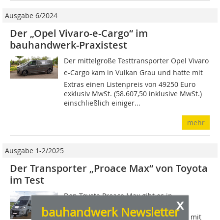
Ausgabe 6/2024
Der „Opel Vivaro-e-Cargo“ im
bauhandwerk-Praxistest
Der mittelgroße Testtransporter Opel Vivaro
e-Cargo kam in Vulkan Grau und hatte mit
Extras einen Listenpreis von 49250 Euro
exklusiv MwSt. (58.607,50 inklusive MwSt.)
einschließlich einiger...
mehr
Ausgabe 1-2/2025
Der Transporter „Proace Max“ von Toyota
im Test
Den Toyota Proace Max gibt es in
x
zahlreichen Karosserieformen: als
bauhandwerk Newsletter
Kastenwagen, Pritsche, Doppelkabine, mit