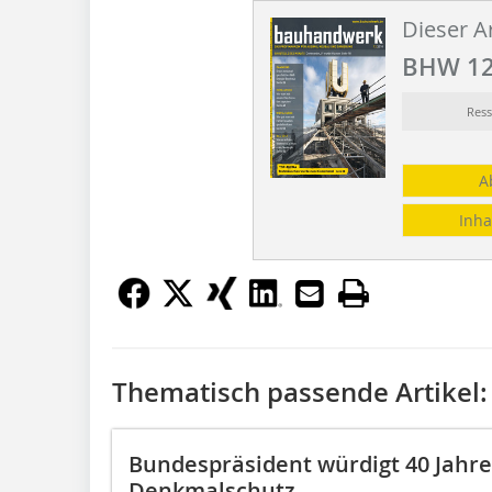
Dieser Ar
BHW 12
Res
A
Inha
Thematisch passende Artikel:
Bundespräsident würdigt 40 Jahre
Denkmalschutz