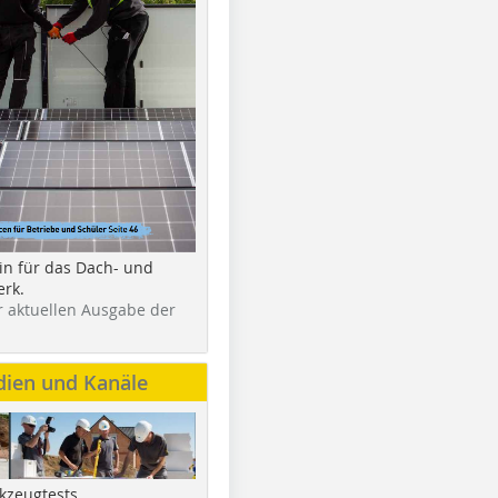
in für das Dach- und
rk.
r aktuellen Ausgabe der
dien und Kanäle
kzeugtests,