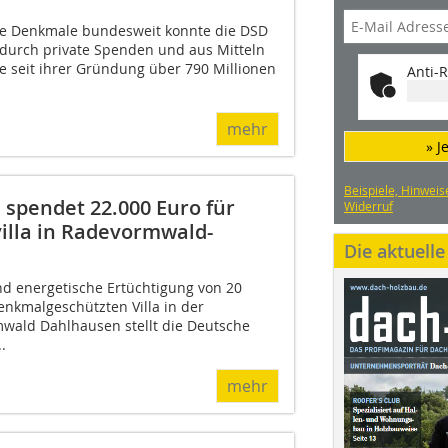
te Denkmale bundesweit konnte die DSD
durch private Spenden und aus Mitteln
le seit ihrer Gründung über 790 Millionen
Anti-R
mehr
» J
Beispiele, Hinweis
spendet 22.000 Euro für
Widerruf
illa in Radevormwald-
Die aktuell
nd energetische Ertüchtigung von 20
enkmalgeschützten Villa in der
wald Dahlhausen stellt die Deutsche
.
mehr