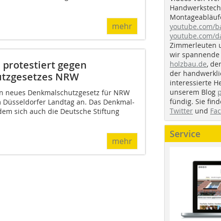
Handwerkstechn
Montageabläufe
mehr
youtube.com/
youtube.com/d
Zimmerleuten 
wir spannende 
 protestiert gegen
holzbau.de
, de
der handwerkl
utzgesetzes NRW
interessierte H
unserem Blog
n neues Denkmalschutzgesetz für NRW
fündig. Sie fi
im Düsseldorfer Landtag an. Das Denkmal-
Twitter
und
Fa
em sich auch die Deutsche Stiftung
Service
mehr