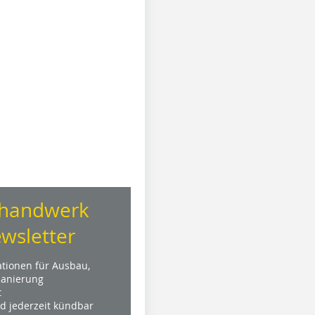
handwerk
wsletter
ationen für Ausbau,
anierung
t
nd jederzeit kündbar