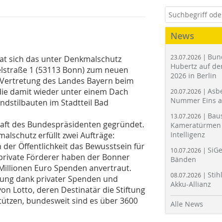
News
Bun
23.07.2026 |
at sich das unter Denkmalschutz
Hubertz auf der
lstraße 1 (53113 Bonn) zum neuen
2026 in Berlin
ie Vertretung des Landes Bayern beim
 die damit wieder unter einem Dach
Asbe
20.07.2026 |
Nummer Eins 
dstilbauten im Stadtteil Bad
Bau
13.07.2026 |
aft des Bundespräsidenten gegründet.
Kameratürmen 
alschutz erfüllt zwei Aufträge:
Intelligenz
der Öffentlichkeit das Bewusstsein für
SiGe
10.07.2026 |
private Förderer haben der Bonner
Bänden
Millionen Euro Spenden anvertraut.
Stih
08.07.2026 |
ftung dank privater Spenden und
Akku-Allianz
von Lotto, deren Destinatär die Stiftung
stützen, bundesweit sind es über 3600
Alle News