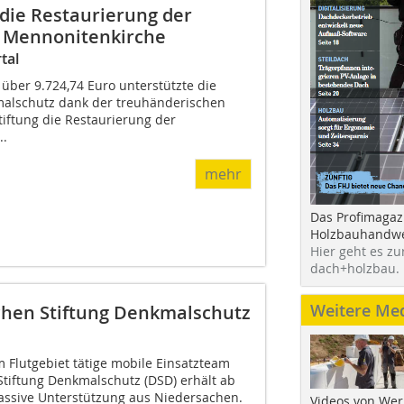
die Restaurierung der
r Mennonitenkirche
tal
über 9.724,74 Euro unterstützte die
malschutz dank der treuhänderischen
iftung die Restaurierung der
..
mehr
Das Profimagaz
Holzbauhandwe
Hier geht es zu
dach+holzbau.
Weitere Me
chen Stiftung Denkmalschutz
 Flutgebiet tätige mobile Einsatzteam
Stiftung Denkmalschutz (DSD) erhält ab
massive Unterstützung aus Niedersachen.
Videos von Wer