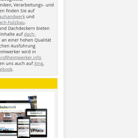
iken, Verarbeitungs- und
n finden Sie auf
bauhandwerk
und
ach-holzbau
.
und Dachdeckern bieten
Inhalte auf
dach-
r an einer hohen Qualität
ichen Ausführung
eimwerker wird in
profiheimwerker.info
nden uns auch auf
Xing
,
cebook
.