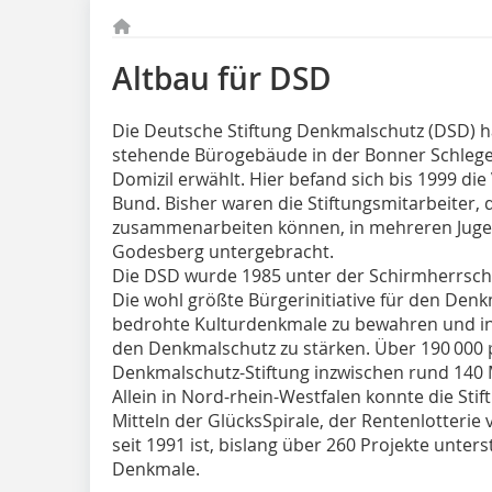
Altbau für DSD
Die Deutsche Stiftung Denkmalschutz (DSD) h
stehende Bürogebäude in der Bonner Schlege
Domizil erwählt. Hier befand sich bis 1999 d
Bund. Bisher waren die Stiftungsmitarbeiter,
zusammenarbeiten können, in mehreren Jugen
Godesberg untergebracht.
Die DSD wurde 1985 unter der Schirmherrsch
Die wohl größte Bürgerinitiative für den Denkm
bedrohte Kulturdenkmale zu bewahren und in 
den Denkmalschutz zu stärken. Über 190 000 
Denkmalschutz-Stif­tung inzwischen rund 140 
Allein in Nord-rhein-Westfalen konnte die Sti
Mitteln der GlücksSpirale, der Rentenlotterie 
seit 1991 ist, bislang über 260 Projekte unter
Denkmale.