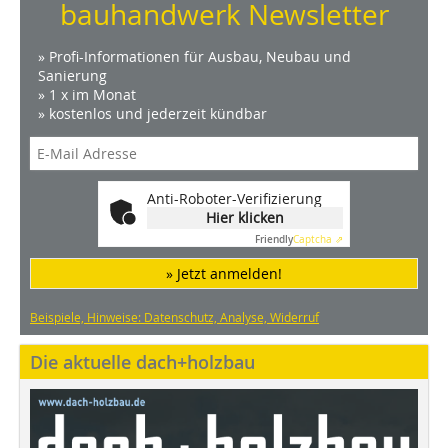
bauhandwerk Newsletter
» Profi-Informationen für Ausbau, Neubau und
Sanierung
» 1 x im Monat
» kostenlos und jederzeit kündbar
Anti-Roboter-Verifizierung
Hier klicken
Friendly
Captcha ⇗
» Jetzt anmelden!
Beispiele, Hinweise: Datenschutz, Analyse, Widerruf
Die aktuelle dach+holzbau