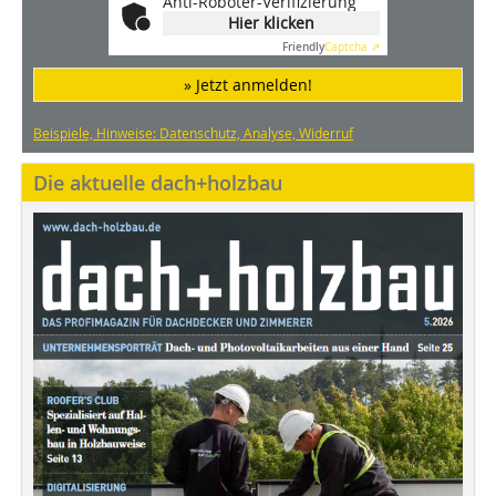
Anti-Roboter-Verifizierung
Hier klicken
Friendly
Captcha ⇗
» Jetzt anmelden!
Beispiele, Hinweise: Datenschutz, Analyse, Widerruf
Die aktuelle dach+holzbau