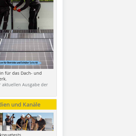
in für das Dach- und
rk.
r aktuellen Ausgabe der
dien und Kanäle
kzeugtests,