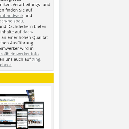
iken, Verarbeitungs- und
n finden Sie auf
bauhandwerk
und
ach-holzbau
.
und Dachdeckern bieten
Inhalte auf
dach-
r an einer hohen Qualität
ichen Ausführung
eimwerker wird in
profiheimwerker.info
nden uns auch auf
Xing
,
cebook
.