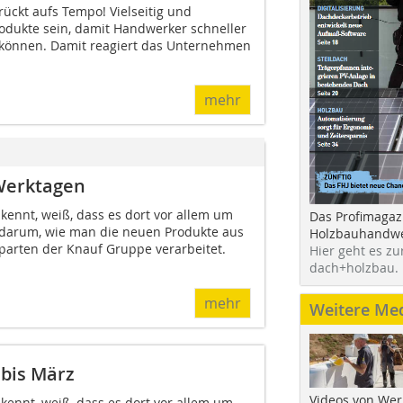
ückt aufs Tempo! Vielseitig und
Produkte sein, damit Handwerker schneller
n können. Damit reagiert das Unternehmen
mehr
Werktagen
kennt, weiß, dass es dort vor allem um
Das Profimagaz
o darum, wie man die neuen Produkte aus
Holzbauhandwe
parten der Knauf Gruppe verarbeitet.
Hier geht es zu
dach+holzbau.
mehr
Weitere Me
 bis März
Videos von Wer
kennt, weiß, dass es dort vor allem um