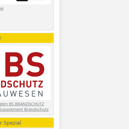
be
z
daten BS BRANDSCHUTZ
Supplement Brandschutz
 Spezial