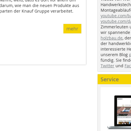
Handwerkstechn
o darum, wie man die neuen Produkte aus
Montageabläufe
parten der Knauf Gruppe verarbeitet.
youtube.com/
youtube.com/d
Zimmerleuten 
mehr
wir spannende 
holzbau.de
, de
der handwerkl
interessierte H
unserem Blog
fündig. Sie fi
Twitter
und
Fa
Service