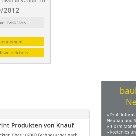
/2012
sort: PANORAMA
bonnement
ltsverzeichnis
bau
Ne
» Profi-Inform
Neubau und S
print-Produkten von Knauf
» 1 x im Mona
» kostenlos u
ockten über 10?000 Fachbesucher nach