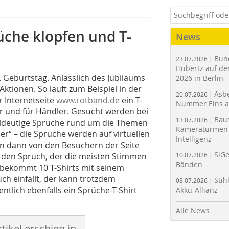
che klopfen und T-
News
Bun
23.07.2026 |
Hubertz auf der
. Geburtstag. Anlässlich des Jubiläums
2026 in Berlin
 Aktionen. So läuft zum Beispiel in der
Asbe
20.07.2026 |
r Internetseite
www.rotband.de
ein T-
Nummer Eins 
 und für Händler. Gesucht werden bei
Bau
13.07.2026 |
ieldeutige Sprüche rund um die Themen
Kameratürmen 
er“ – die Sprüche werden auf virtuellen
Intelligenz
nen dann von den Besuchern der Seite
SiGe
 den Spruch, der die meisten Stimmen
10.07.2026 |
Bänden
 bekommt 10 T-Shirts mit seinem
ch einfällt, der kann trotzdem
Stih
08.07.2026 |
tlich ebenfalls ein Sprüche-T-Shirt
Akku-Allianz
Alle News
tikel erschien in