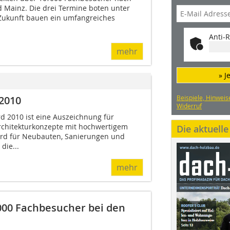
d Mainz. Die drei Termine boten unter
ukunft bauen ein umfangreiches
Anti-R
mehr
» J
Beispiele, Hinweis
2010
Widerruf
 2010 ist eine Auszeichnung für
rchitekturkonzepte mit hochwertigem
Die aktuell
ird für Neubauten, Sanierungen und
die...
mehr
000 Fachbesucher bei den