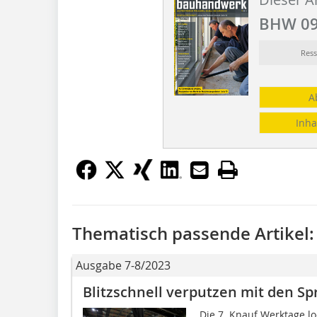
BHW 09
Res
A
Inha
Thematisch passende Artikel:
Ausgabe 7-8/2023
Blitzschnell verputzen mit den S
Die 7. Knauf Werktage l