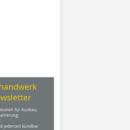
handwerk
wsletter
ationen für Ausbau,
anierung
t
nd jederzeit kündbar