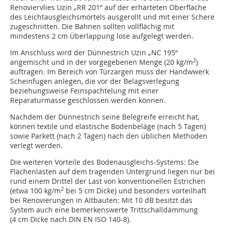
Renoviervlies Uzin „RR 201“ auf der erhärteten Oberfläche
des Leichtausgleichsmörtels ausgerollt und mit einer Schere
zugeschnitten. Die Bahnen sollten vollflächig mit
mindestens 2 cm Überlappung lose aufgelegt werden.
Im Anschluss wird der Dünnestrich Uzin „NC 195“
2
angemischt und in der vorgegebenen Menge (20 kg/m
)
auftragen. Im Bereich von Türzargen muss der Handwwerk
Scheinfugen anlegen, die vor der Belagsverlegung
beziehungsweise Feinspachtelung mit einer
Reparaturmasse geschlossen werden können.
Nachdem der Dünnestrich seine Belegreife erreicht hat,
können textile und elastische Bodenbeläge (nach 5 Tagen)
sowie Parkett (nach 2 Tagen) nach den üblichen Methoden
verlegt werden.
Die weiteren Vorteile des Bodenausgleichs-Systems: Die
Flächenlasten auf dem tragenden Untergrund liegen nur bei
rund einem Drittel der Last von konventionellen Estrichen
2
(etwa 100 kg/m
bei 5 cm Dicke) und besonders vorteilhaft
bei Renovierungen in Altbauten: Mit 10 dB besitzt das
System auch eine bemerkenswerte Trittschalldämmung
(4 cm Dicke nach DIN EN ISO 140-8).