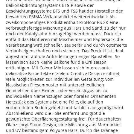
Balkonabdichtungssystems BTS-P sowie der
Beschichtungssysteme BFS und TSS hat der Hersteller den
bewährten PMMA-Verlaufsmörtel weiterentwickelt: Als
zweikomponentiges Produkt enthält ProFloor RS 2K eine
verbrauchsfertige Mischung aus Harz und Sand, zu der nur
noch der Katalysator hinzugefügt werden muss. Dadurch
entfällt das Hantieren mit Mischeimer und Papiersack, die
Verarbeitung wird schneller, sauberer und durch optimierte
Verlaufseigenschaften noch sicherer. Das Produkt ist ideal
abgestimmt auf die Anforderungen enger Baustellen. So
lassen sich auch kleine Balkone für die Grillsaison
ertüchtigen. Mit Colour Mix lassen sich interessante
dekorative Farbeffekte erzielen. Creative Design eröffnet
viele Möglichkeiten zur individuellen Gestaltung: vom
klassischen Fliesenmuster mit unterschiedlichen
Geometrien über Firmen- oder Vereinslogos bis zu
individuellen Namenszügen oder floralen Ornamenten.
Herzstück des Systems ist eine Folie, die auf den
vorbereiteten Boden geklebt und farblich ausgeprägt wird.
Abschließend wird die Folie entfernt und gibt die
gewünschte Oberflächengestaltung frei. Für dauerhaften
Glanz sorgt Stone Design, eine Mischung aus Marmorkies
und UV-beständigem Polyurea Harz. Durch die Dränage-