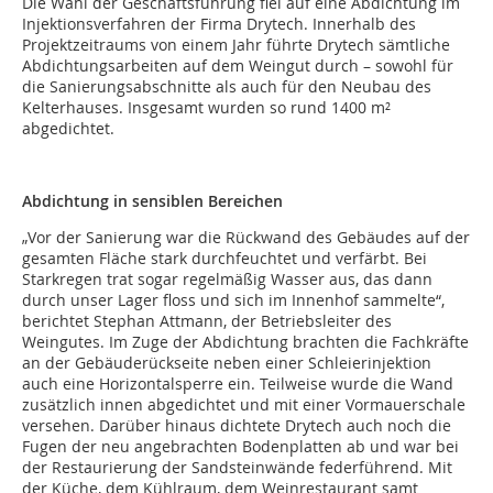
Die Wahl der Geschäftsführung fiel auf eine Abdichtung im
Injektionsverfahren der Firma Drytech. Innerhalb des
Projektzeitraums von einem Jahr führte Drytech sämtliche
Abdichtungsarbeiten auf dem Weingut durch – sowohl für
die Sanierungsabschnitte als auch für den Neubau des
Kelterhauses. Insgesamt wurden so rund 1400 m²
abgedichtet.
Abdichtung in sensiblen Bereichen
„Vor der Sanierung war die Rückwand des Gebäudes auf der
gesamten Fläche stark durchfeuchtet und verfärbt. Bei
Starkregen trat sogar regelmäßig Wasser aus, das dann
durch unser Lager floss und sich im Innenhof sammelte“,
berichtet Stephan Attmann, der Betriebsleiter des
Weingutes. Im Zuge der Abdichtung brachten die Fachkräfte
an der Gebäuderückseite neben einer Schleierinjektion
auch eine Horizontalsperre ein. Teilweise wurde die Wand
zusätzlich innen abgedichtet und mit einer Vormauerschale
versehen. Darüber hinaus dichtete Drytech auch noch die
Fugen der neu angebrachten Bodenplatten ab und war bei
der Restaurierung der Sandsteinwände federführend. Mit
der Küche, dem Kühlraum, dem Weinrestaurant samt