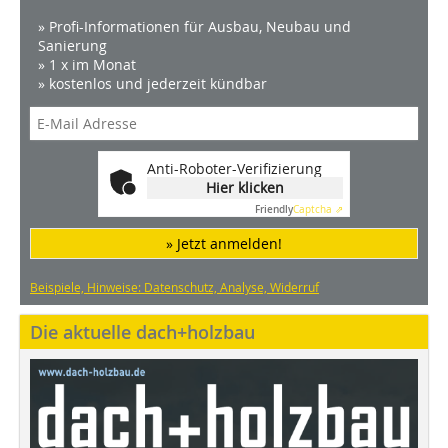
» Profi-Informationen für Ausbau, Neubau und
Sanierung
» 1 x im Monat
» kostenlos und jederzeit kündbar
Anti-Roboter-Verifizierung
Hier klicken
Friendly
Captcha ⇗
» Jetzt anmelden!
Beispiele, Hinweise: Datenschutz, Analyse, Widerruf
Die aktuelle dach+holzbau