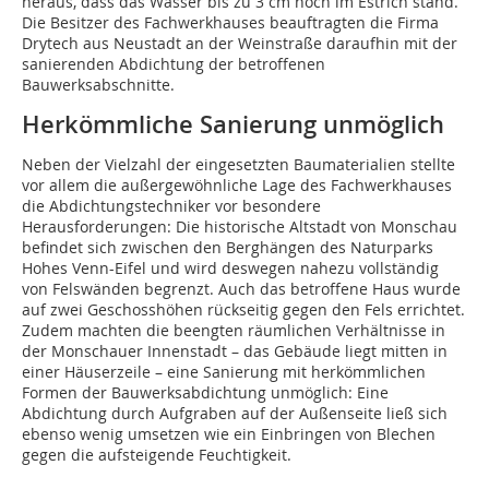
heraus, dass das Wasser bis zu 3 cm hoch im Estrich stand.
Die Besitzer des Fachwerkhauses beauftragten die Firma
Drytech aus Neustadt an der Weinstraße daraufhin mit der
sanierenden Abdichtung der betroffenen
Bauwerksabschnitte.
Herkömmliche Sanierung unmöglich
Neben der Vielzahl der eingesetzten Baumaterialien stellte
vor allem die außergewöhnliche Lage des Fachwerkhauses
die Abdichtungstechniker vor besondere
Herausforderungen: Die historische Altstadt von Monschau
befindet sich zwischen den Berghängen des Naturparks
Hohes Venn-Eifel und wird deswegen nahezu vollständig
von Felswänden begrenzt. Auch das betroffene Haus wurde
auf zwei Geschosshöhen rückseitig gegen den Fels errichtet.
Zudem machten die beengten räumlichen Verhältnisse in
der Monschauer Innenstadt – das Gebäude liegt mitten in
einer Häuserzeile – eine Sanierung mit herkömmlichen
Formen der Bauwerksabdichtung unmöglich: Eine
Abdichtung durch Aufgraben auf der Außenseite ließ sich
ebenso wenig umsetzen wie ein Einbringen von Blechen
gegen die aufsteigende Feuchtigkeit.