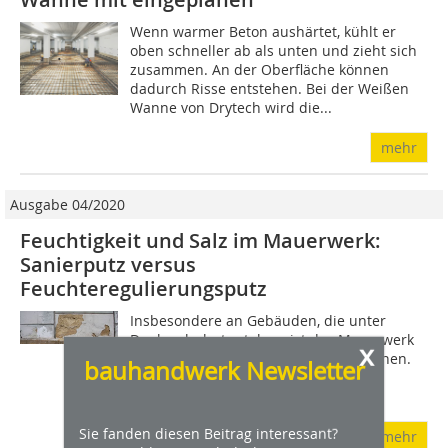
Wenn warmer Beton aushärtet, kühlt er
oben schneller ab als unten und zieht sich
zusammen. An der Oberfläche können
dadurch Risse entstehen. Bei der Weißen
Wanne von Drytech wird die...
mehr
Ausgabe 04/2020
Feuchtigkeit und Salz im Mauerwerk:
Sanierputz versus
Feuchteregulierungsputz
Insbesondere an Gebäuden, die unter
Denkmalschutz stehen, ist das Mauerwerk
x
in der Regel mit altem Kalkputz versehen.
bauhandwerk Newsletter
Kalkputze haben sich aufgrund ihres
kapillaren Wassertransportes bei...
Sie fanden diesen Beitrag interessant?
mehr