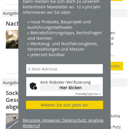
Dann melden Sie sich doch zu unserem
kostenlosen Newsletter an. 12 x pro Jahr
informieren wir Sie über:
Ausgabe 7-8/2023
» neue Produkte, Bauprojekt und
Nachhaltige Kellersanierung
Ausführungsmethoden
» Betriebsführungstipps, Rechtsfragen
Feuchte Wände von Wohnräumen fallen
und Normen
heute eher auf als früher, denn es wird
» Werkzeug- und Nutzfahrzeugtests,
nicht mehr so stark geheizt, die Fenster
Veranstaltungen und Messen
sind dichter, es kommt zu geringerem
» jederzeit kündbar
Luftaustausch und damit zur höheren...
mehr
Anti-Roboter-Verifizierung
Ausgabe 06/2017
Hier klicken
Sockel und Keller der IG Metall-
Friendly
Captcha ⇗
Geschäftsstelle in Münchberg
Melden Sie sich jetzt an!
abgedichtet
Die Schäden im Keller der Gründerzeitvilla
Beispiele, Hinweise: Datenschutz, Analyse,
waren unübersehbar. Feuchte und
Widerruf
salzbelastete Wände mit schadhaftem Putz