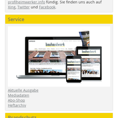
profiheimwerker.info
fündig. Sie finden uns auch auf
Xing
,
Twitter
und
Facebook
.
Service
Aktuelle Ausgabe
Mediadaten
Abo-Shop
Heftarchiv
Brandschutz