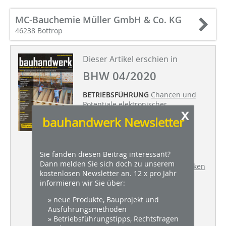
MC-Bauchemie Müller GmbH & Co. KG
46238 Bottrop
Dieser Artikel erschien in
BHW 04/2020
BETRIEBSFÜHRUNG
Chancen und
Potentiale elektronischer
x
Arbeitszeiterfassung
bauhandwerk Newsletter
ANBAU
Erweiterung des Tobias
Mayer Museums in Marbach
Sie fanden diesen Beitrag interessant?
BAUTENSCHUTZ
Holz-Beton-
Dann melden Sie sich doch zu unserem
Verbundsystem für Bestandsdecken
kostenlosen Newsletter an. 12 x pro Jahr
informieren wir Sie über:
FASSADE
Sanierputz versus
Feuchteregulierungsputz
» neue Produkte, Bauprojekt und
Ausführungsmethoden
AUSBAU
Innendämmputz macht
» Betriebsführungstipps, Rechtsfragen
Altbau zu Kfw-75-Haus