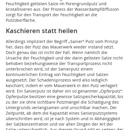
Feuchtigkeit gelösten Salze im Porengrundputz und
kristallisieren aus. Der Prozess der Wasserdampfdiffusion
sorgt für den Transport der Feuchtigkeit an die
Putzoberfläche.
Kaschieren statt heilen
Allerdings impliziert der Begriff „Sanier“-Putz vom Prinzip
her, dass der Putz das Mauerwerk wieder instand setzt.
Doch genau das ist nicht der Fall. Wenn nämlich die
Ursache der Feuchtigkeit und der darin gelösten Salze nicht
behoben beziehungsweise der Transportprozess nicht
unterbrochen wird, ist der Sanierputz einem
kontinuierlichen Eintrag von Feuchtigkeit und Salzen
ausgesetzt. Der Schadensprozess wird also lediglich
kaschiert, indem er vom Mauerwerk in den Putz verlagert
wird. Ein Sanierputz ist daher ein so genannter „Opferputz“.
Opferputze besitzen eine gewisse Salzspeicherkapazität, bis
zu der sie ohne sichtbare Putzmängel die Schädigung des
Untergrunds verlangsamen und unsichtbar machen. Der
Zeitpunkt, ab dem die Kapazität eines Sanierputzsystems
überschritten wird, ist je nach System und in Abhängigkeit
der Salzkonzentration und vor allen Dingen der Art der
Salze unterschiedlich. Aus diesem Grund gibt es seitens der