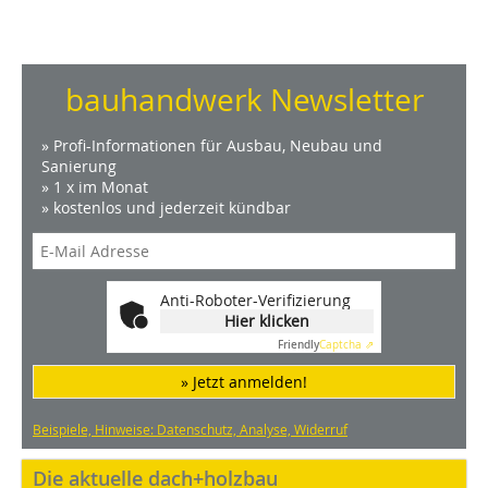
bauhandwerk Newsletter
» Profi-Informationen für Ausbau, Neubau und
Sanierung
» 1 x im Monat
» kostenlos und jederzeit kündbar
Anti-Roboter-Verifizierung
Hier klicken
Friendly
Captcha ⇗
» Jetzt anmelden!
Beispiele, Hinweise: Datenschutz, Analyse, Widerruf
Die aktuelle dach+holzbau