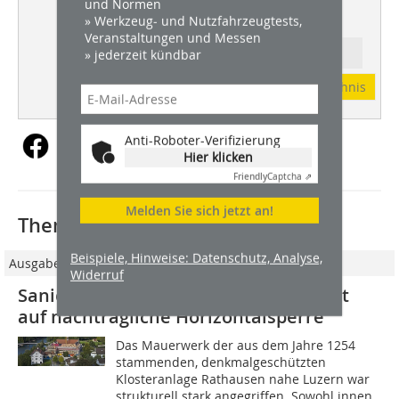
und Normen
» Werkzeug- und Nutzfahrzeugtests,
Veranstaltungen und Messen
» jederzeit kündbar
Ressort: FASSADE
Abonnement
Inhaltsverzeichnis
Anti-Roboter-Verifizierung
Hier klicken
Friendly
Captcha ⇗
Melden Sie sich jetzt an!
Thematisch passende Artikel:
Beispiele, Hinweise: Datenschutz, Analyse,
Ausgabe 09/2019
Widerruf
Sanierputzsystem ermöglicht Verzicht
auf nachträgliche Horizontalsperre
Das Mauerwerk der aus dem Jahre 1254
stammenden, denkmalgeschützten
Klosteranlage Rathausen nahe Luzern war
strukturell stark angegriffen. Sowohl innen