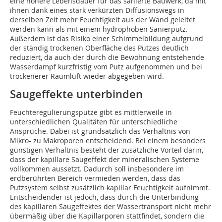
eine höhere Lebensdauer für das sanierte Bauwerk, da mit
ihnen dank eines stark verkürzten Diffusionswegs in
derselben Zeit mehr Feuchtigkeit aus der Wand geleitet
werden kann als mit einem hydrophoben Sanierputz.
Außerdem ist das Risiko einer Schimmelbildung aufgrund
der ständig trockenen Oberfläche des Putzes deutlich
reduziert, da auch der durch die Bewohnung entstehende
Wasserdampf kurzfristig vom Putz aufgenommen und bei
trockenerer Raumluft wieder abgegeben wird.
Saugeffekte unterbinden
Feuchteregulierungsputze gibt es mittlerweile in
unterschiedlichen Qualitäten für unterschiedliche
Ansprüche. Dabei ist grundsätzlich das Verhältnis von
Mikro- zu Makroporen entscheidend. Bei einem besonders
günstigen Verhältnis besteht der zusätzliche Vorteil darin,
dass der kapillare Saugeffekt der mineralischen Systeme
vollkommen aussetzt. Dadurch soll insbesondere im
erdberührten Bereich vermieden werden, dass das
Putzsystem selbst zusätzlich kapillar Feuchtigkeit aufnimmt.
Entscheidender ist jedoch, dass durch die Unterbindung
des kapillaren Saugeffektes der Wassertransport nicht mehr
übermäßig über die Kapillarporen stattfindet, sondern die