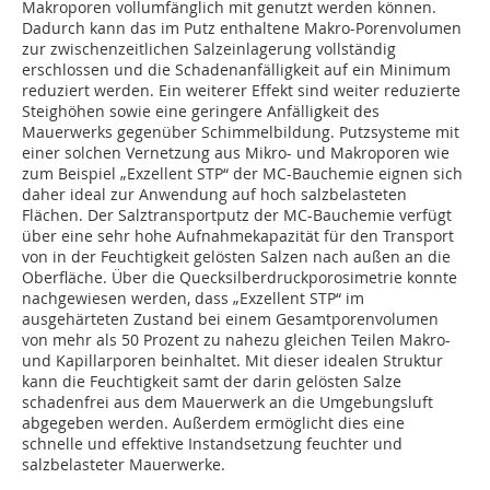
Makroporen vollumfänglich mit genutzt werden können.
Dadurch kann das im Putz enthaltene Makro-Porenvolumen
zur zwischenzeitlichen Salzeinlagerung vollständig
erschlossen und die Schadenanfälligkeit auf ein Minimum
reduziert werden. Ein weiterer Effekt sind weiter reduzierte
Steighöhen sowie eine geringere Anfälligkeit des
Mauerwerks gegenüber Schimmelbildung. Putzsysteme mit
einer solchen Vernetzung aus Mikro- und Makroporen wie
zum Beispiel „Exzellent STP“ der MC-Bauchemie eignen sich
daher ideal zur Anwendung auf hoch salzbelasteten
Flächen. Der Salztransportputz der MC-Bauchemie verfügt
über eine sehr hohe Aufnahmekapazität für den Transport
von in der Feuchtigkeit gelösten Salzen nach außen an die
Oberfläche. Über die Quecksilberdruckporosimetrie konnte
nachgewiesen werden, dass „Exzellent STP“ im
ausgehärteten Zustand bei einem Gesamtporenvolumen
von mehr als 50 Prozent zu nahezu gleichen Teilen Makro-
und Kapillarporen beinhaltet. Mit dieser idealen Struktur
kann die Feuchtigkeit samt der darin gelösten Salze
schadenfrei aus dem Mauerwerk an die Umgebungsluft
abgegeben werden. Außerdem ermöglicht dies eine
schnelle und effektive Instandsetzung feuchter und
salzbelasteter Mauerwerke.