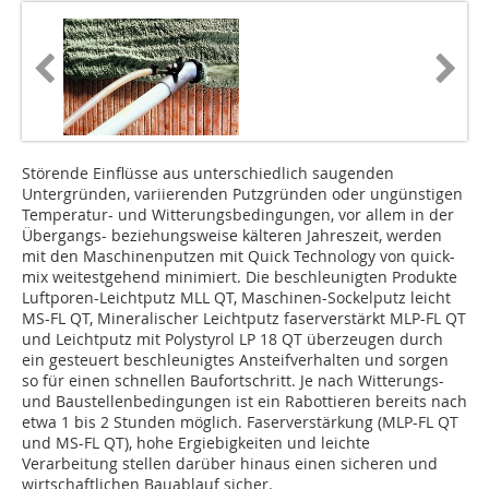
Störende Einflüsse aus unterschiedlich saugenden
Untergründen, variierenden Putzgründen oder ungünstigen
Temperatur- und Witterungsbedingungen, vor allem in der
Übergangs- beziehungsweise kälteren Jahreszeit, werden
mit den Maschinenputzen mit Quick Technology von quick-
mix weitestgehend minimiert. Die beschleunigten Produkte
Luftporen-Leichtputz MLL QT, Maschinen-Sockelputz leicht
MS-FL QT, Mineralischer Leicht­putz faserverstärkt MLP-FL QT
und Leichtputz mit Polystyrol LP 18 QT überzeugen durch
ein gesteuert beschleunigtes Ansteifverhalten und sorgen
so für einen schnellen Baufortschritt. Je nach Witterungs-
und Baustellenbedingungen ist ein Rabottieren bereits nach
etwa 1 bis 2 Stunden möglich. Faserverstärkung (MLP-FL QT
und MS-FL QT), hohe Ergiebigkeiten und leichte
Verarbeitung stellen darüber hinaus einen sicheren und
wirtschaftlichen Bauablauf sicher.