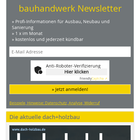
bauhandwerk Newsletter
» Profi-Informationen für Ausbau, Neubau und
Sanierung
» 1 x im Monat
» kostenlos und jederzeit kündbar
Anti-Roboter-Verifizierung
Hier klicken
Friendly
Captcha ⇗
» Jetzt anmelden!
Beispiele, Hinweise: Datenschutz, Analyse, Widerruf
Die aktuelle dach+holzbau