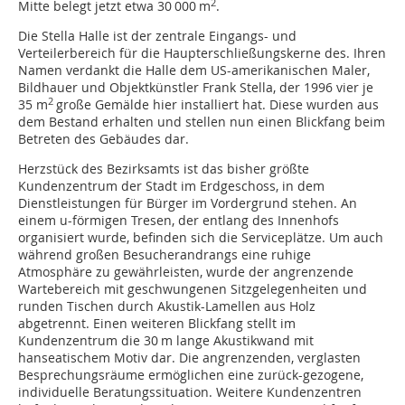
2
Mitte belegt jetzt etwa 30 000 m
.
Die Stella Halle ist der zentrale Eingangs- und
Verteilerbereich für die Haupterschließungskerne des. Ihren
Namen verdankt die Halle dem US-amerikanischen Maler,
Bildhauer und Objektkünstler Frank Stella, der 1996 vier je
2
35 m
große Gemälde hier installiert hat. Diese wurden aus
dem Bestand erhalten und stellen nun einen Blickfang beim
Betreten des Gebäudes dar.
Herzstück des Bezirksamts ist das bisher größte
Kundenzentrum der Stadt im Erdgeschoss, in dem
Dienstleistungen für Bürger im Vordergrund stehen. An
einem u-förmigen Tresen, der entlang des Innenhofs
organisiert wurde, befinden sich die Serviceplätze. Um auch
während großen Besucherandrangs eine ruhige
Atmosphäre zu gewährleisten, wurde der angrenzende
Wartebereich mit geschwungenen Sitzgelegenheiten und
runden Tischen durch Akustik-Lamellen aus Holz
abgetrennt. Einen weiteren Blickfang stellt im
Kundenzentrum die 30 m lange Akustikwand mit
hanseatischem Motiv dar. Die angrenzenden, verglasten
Besprechungsräume ermöglichen eine zurück-gezogene,
individuelle Beratungssituation. Weitere Kundenzentren