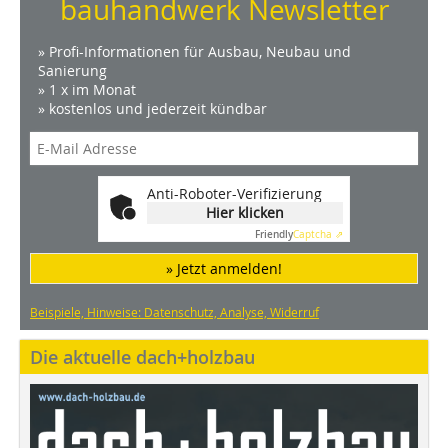
bauhandwerk Newsletter
» Profi-Informationen für Ausbau, Neubau und
Sanierung
» 1 x im Monat
» kostenlos und jederzeit kündbar
Anti-Roboter-Verifizierung
Hier klicken
Friendly
Captcha ⇗
» Jetzt anmelden!
Beispiele, Hinweise: Datenschutz, Analyse, Widerruf
Die aktuelle dach+holzbau