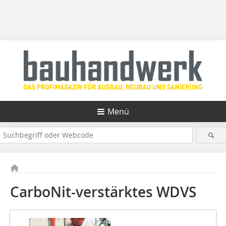
Menü
CarboNit-verstärktes WDVS