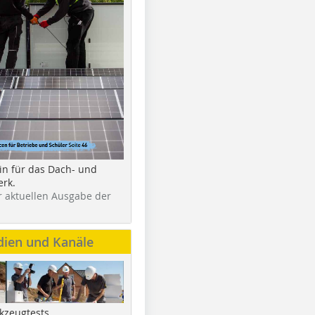
in für das Dach- und
rk.
r aktuellen Ausgabe der
dien und Kanäle
kzeugtests,