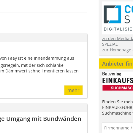
zu den Mediad
SPEZIAL
zur Homepage 
 von Faay ist eine Innendämmung aus
Anbieter fi
sriegeln, mit der sich schlanke
em Dämmwert schnell montieren lassen 
mehr
Finden Sie mehr
EINKAUFSFÜHRE
Suchmaschine f
tige Umgang mit Bundwänden