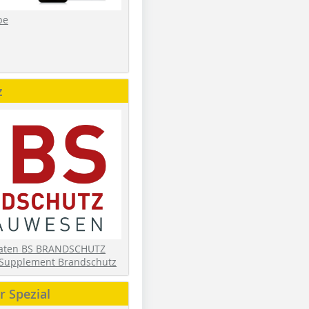
be
z
daten BS BRANDSCHUTZ
Supplement Brandschutz
 Spezial