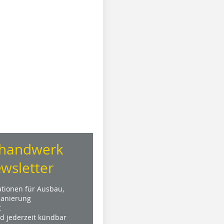
handwerk
wsletter
ationen für Ausbau,
anierung
t
nd jederzeit kündbar