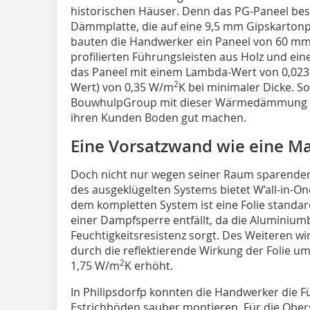
historischen Häuser. Denn das PG-Paneel bes
Dämmplatte, die auf eine 9,5 mm Gipskartonpla
bauten die Handwerker ein Paneel von 60 mm 
profilierten Führungsleisten aus Holz und ei
das Paneel mit einem Lambda-Wert von 0,02
2
Wert) von 0,35 W/m
K bei minimaler Dicke. S
BouwhulpGroup mit dieser Wärmedämmung im
ihren Kunden Boden gut machen.
Eine Vorsatzwand wie eine M
Doch nicht nur wegen seiner Raum sparende
des ausgeklügelten Systems bietet W’all-in-On
dem kompletten System ist eine Folie standa
einer Dampfsperre entfällt, da die Aluminium
Feuchtigkeitsresistenz sorgt. Des Weiteren w
durch die reflektierende Wirkung der Folie u
2
1,75 W/m
K erhöht.
In Philipsdorfp konnten die Handwerker die F
Estrichböden sauber montieren. Für die Obers