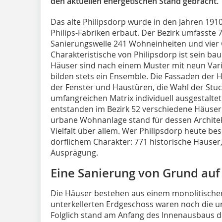
den aktuellen energetischen Stand gebracht.
Das alte Philipsdorp wurde in den Jahren 191
Philips-Fabriken erbaut. Der Bezirk umfasste 
Sanierungswelle 241 Wohneinheiten und vier 
Charakteristische von Philipsdorp ist sein ba
Häuser sind nach einem Muster mit neun Vari
bilden stets ein Ensemble. Die Fassaden der
der Fenster und Haustüren, die Wahl der Stu
umfangreichen Matrix individuell ausgestaltet. 
entstanden im Bezirk 52 verschiedene Häuser.
urbane Wohnanlage stand für dessen Archite
Vielfalt über allem. Wer Philipsdorp heute besu
dörflichem Charakter: 771 historische Häuser, 
Ausprägung.
Eine Sanierung von Grund auf
Die Häuser bestehen aus einem monolitische
unterkellerten Erdgeschoss waren noch die 
Folglich stand am Anfang des Innenausbaus d