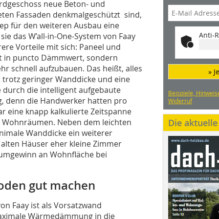
Erdgeschoss neue Beton- und
teten Fassaden denkmalgeschützt sind,
ep für den weiteren Ausbau eine
Anti-R
sie das W’all-in-One-System von Faay
ere Vorteile mit sich: Paneel und
ent in puncto Dämmwert, sondern
r schnell aufzubauen. Das heißt, alles
» J
 trotz geringer Wanddicke und eine
durch die intelligent aufgebaute
Beispiele, Hinweis
g, denn die Handwerker hatten pro
Widerruf
 eine knapp kalkulierte Zeitspanne
en Wohnräumen. Neben dem leichten
Die aktuell
nimale Wanddicke ein weiterer
e alten Häuser eher kleine Zimmer
Raumgewinn an Wohnfläche bei
oden gut machen
on Faay ist als Vorsatzwand
 maximale Wärmedämmung in die