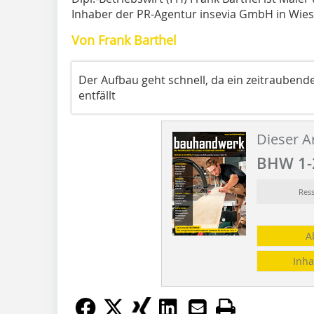
Inhaber der PR-Agentur insevia GmbH in Wies
Von Frank Barthel
Der Aufbau geht schnell, da ein zeitraubende
entfällt
Dieser Ar
BHW 1-
Res
A
Inha