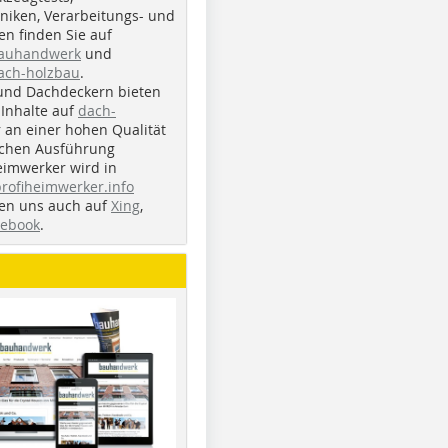
iken, Verarbeitungs- und
n finden Sie auf
bauhandwerk
und
ach-holzbau
.
und Dachdeckern bieten
Inhalte auf
dach-
r an einer hohen Qualität
ichen Ausführung
eimwerker wird in
profiheimwerker.info
nden uns auch auf
Xing
,
cebook
.