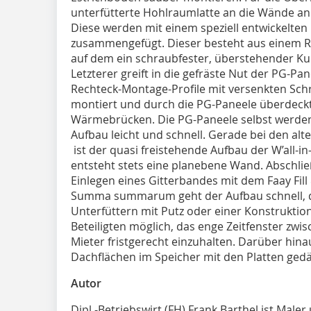
unterfütterte Hohlraumlatte an die Wände an.
Diese werden mit einem speziell entwickelten
zusammengefügt. Dieser besteht aus einem Re
auf dem ein schraubfester, überstehender Kuns
Letzterer greift in die gefräste Nut der PG-Pa
Rechteck-Montage-Profile mit versenkten Sch
montiert und durch die PG-Paneele überdeckt
Wärmebrücken. Die PG-Paneele selbst werden n
Aufbau leicht und schnell. Gerade bei den al
ist der quasi freistehende Aufbau der W’all-i
entsteht stets eine planebene Wand. Abschli
Einlegen eines Gitterbandes mit dem Faay Fill 
Summa summarum geht der Aufbau schnell, da
Unterfüttern mit Putz oder einer Konstruktion 
Beteiligten möglich, das enge Zeitfenster zw
Mieter fristgerecht einzuhalten. Darüber hin
Dachflächen im Speicher mit den Platten ge
Autor
Dipl.-Betriebswirt (FH) Frank Barthel ist Maler