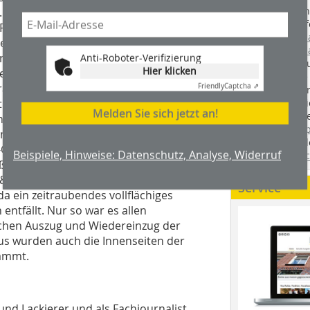
Handwerkstechn
 Daran befestigten sie die PG-Paneele.
Montageabläufe
 PG-Verbindungsriegel
youtube.com/
chteck-Profil aus Isolierhartschaum,
youtube.com/d
tstoffstreifen aufgeklebt ist.
Anti-Roboter-Verifizierung
Zimmerleuten 
Hier klicken
neele und verbindet die Platten. Da die
wir spannende 
rauben an die Unterkonstruktion
Friendly
Captcha ⇗
holzbau.de
, de
der handwerkl
 werden, entstehen keine
Melden Sie sich jetzt an!
interessierte H
icht festgeschraubt, so erfolgt der
unserem Blog
ten, ungleichen Wänden in Philipsdorp
fündig. Sie fi
n-One-Vorsatzwände hilfreich, denn es
Beispiele, Hinweise: Datenschutz, Analyse, Widerruf
Twitter
und
Fa
eßend wurden die Stoßfugen nach
& Finish gefüllt und gespachtelt.
Service
 ein zeitraubendes vollflächiges
entfällt. Nur so war es allen
ischen Auszug und Wiedereinzug der
aus wurden auch die Innenseiten der
dämmt.
 und Lackierer und als Fachjournalist