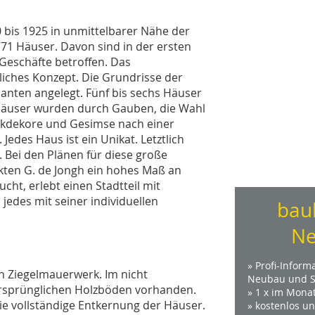
0 bis 1925 in unmittelbarer Nähe der
771 Häuser. Davon sind in der ersten
Geschäfte betroffen. Das
uliches Konzept. Die Grundrisse der
anten angelegt. Fünf bis sechs Häuser
 Häuser wurden durch Gauben, die Wahl
ckdekore und Gesimse nach einer
Jedes Haus ist ein Unikat. Letztlich
 Bei den Plänen für diese große
kten G. de Jongh ein hohes Maß an
cht, erlebt einen Stadtteil mit
jedes mit seiner individuellen
bau
Ne
» Profi-Inform
n Ziegelmauerwerk. Im nicht
Neubau und S
ursprünglichen Holzböden vorhanden.
» 1 x im Mona
ie vollständige Entkernung der Häuser.
» kostenlos u