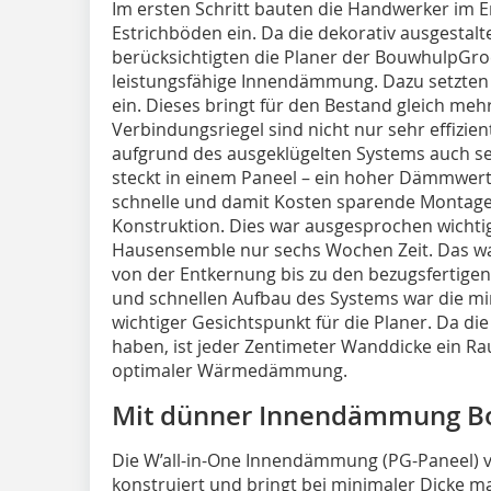
Im ersten Schritt bauten die Handwerker im 
Estrichböden ein. Da die dekorativ ausgestal
berücksichtigten die Planer der BouwhulpGro
leistungsfähige Innendämmung. Dazu setzten 
ein. Dieses bringt für den Bestand gleich mehr
Verbindungsriegel sind nicht nur sehr effizi
aufgrund des ausgeklügelten Systems auch seh
steckt in einem Paneel – ein hoher Dämmwert
schnelle und damit Kosten sparende Montage 
Konstruktion. Dies war ausgesprochen wichti
Hausensemble nur sechs Wochen Zeit. Das war
von der Entkernung bis zu den bezugsfertig
und schnellen Aufbau des Systems war die mi
wichtiger Gesichtspunkt für die Planer. Da di
haben, ist jeder Zentimeter Wanddicke ein 
optimaler Wärmedämmung.
Mit dünner Innendämmung B
Die W’all-in-One Innendämmung (PG-Paneel) v
konstruiert und bringt bei minimaler Dicke