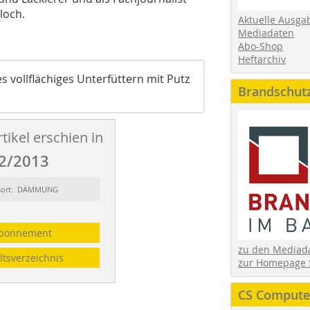
loch.
Aktuelle Ausga
Mediadaten
Abo-Shop
Heftarchiv
s vollflächiges Unterfüttern mit Putz
Brandschut
tikel erschien in
2/2013
sort: DÄMMUNG
bonnement
zu den Media
ltsverzeichnis
zur Homepage 
CS Computer