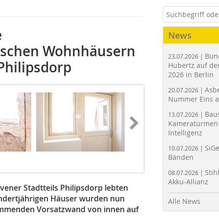
e
News
ischen Wohnhäusern
Bun
23.07.2026 |
Philipsdorp
Hubertz auf der
2026 in Berlin
Asbe
20.07.2026 |
Nummer Eins 
Bau
13.07.2026 |
Kameratürmen 
Intelligenz
SiGe
10.07.2026 |
Bänden
Stih
08.07.2026 |
Akku-Allianz
ener Stadtteils Philipsdorp lebten
 hundertjährigen Häuser wurden nun
Alle News
dämmenden Vorsatzwand von innen auf