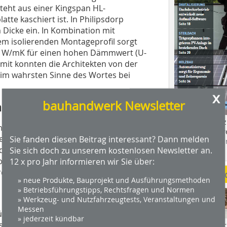
teht aus einer Kingspan HL-
tte kaschiert ist. In Philipsdorp
Dicke ein. In Kombination mit
nem isolierenden Montageprofil sorgt
3 W/mK für einen hohen Dämmwert (U-
omit konnten die Architekten von der
 wahrsten Sinne des Wortes bei
x
bauhandwerk Newsletter
auer
Das Profimagaz
n Konstruktion sondern auch aufgrund
Holzbauhandwe
e eine vorteilhafte Gesamtlösung: Auf
Sie fanden diesen Beitrag interessant? Dann melden
Hier geht es zu
rdmäßig aufgebracht. Die Montage
Sie sich doch zu unserem kostenlosen Newsletter an.
dach+holzbau.
beschichtung für die notwendige
12 x pro Jahr informieren wir Sie über:
ird der U-Wert der Gesamtkonstruktion
Weitere Me
» neue Produkte, Bauprojekt und Ausführungsmethoden
m
» Betriebsführungstipps, Rechtsfragen und Normen
» Werkzeug- und Nutzfahrzeugtests, Veranstaltungen und
Messen
ührungsleiste aus Holz auf den neuen
» jederzeit kündbar
eite brachten sie eine zum Teil
Videos von Wer