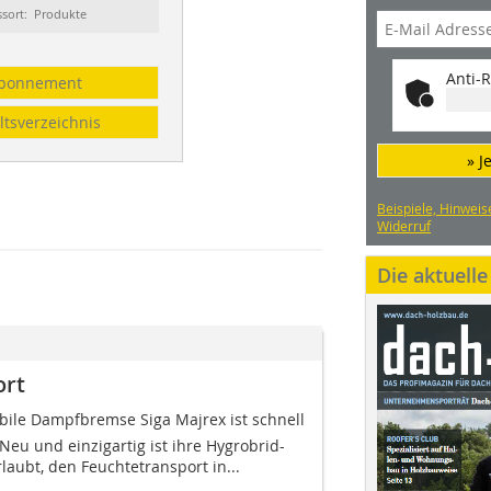
ssort: Produkte
Anti-R
bonnement
ltsverzeichnis
» J
Beispiele, Hinweis
Widerruf
Die aktuell
ort
ile Dampfbremse Siga Majrex ist schnell
Neu und einzigartig ist ihre Hygrobrid-
rlaubt, den Feuchtetransport in...