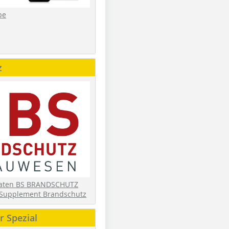
be
z
daten BS BRANDSCHUTZ
Supplement Brandschutz
 Spezial