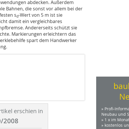
 Anwendungen abdecken. Außerdem
le Bahnen, die sonst vor allem bei der
festen s
-Wert von 5 m ist sie
d
icht damit ein vergleichbares
mpfbremse. Andererseits schützt sie
uchte. Markierungen erleichtern das
Verklebehilfe spart dem Handwerker
ung.
bau
Ne
» Profi-Inform
tikel erschien in
Neubau und S
/2008
» 1 x im Mona
» kostenlos u