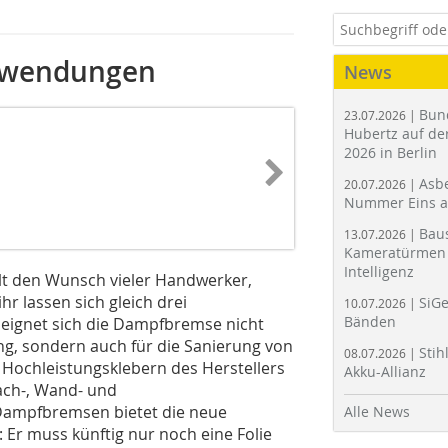
nwendungen
News
Bun
23.07.2026 |
Hubertz auf der
2026 in Berlin
Asbe
20.07.2026 |
Nummer Eins 
Bau
13.07.2026 |
Kameratürmen 
Intelligenz
lt den Wunsch vieler Handwerker,
r lassen sich gleich drei
SiGe
10.07.2026 |
Bänden
eignet sich die Dampfbremse nicht
g, sondern auch für die Sanierung von
Stih
08.07.2026 |
 Hochleistungsklebern des Herstellers
Akku-Allianz
ach-, Wand- und
ampfbremsen bietet die neue
Alle News
Er muss künftig nur noch eine Folie