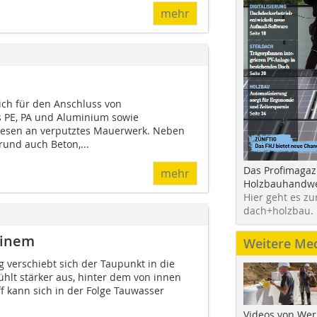
mehr
ich für den Anschluss von
PE, PA und Aluminium sowie
liesen an verputztes Mauerwerk. Neben
und auch Beton,...
Das Profimagaz
mehr
Holzbauhandwe
Hier geht es zu
dach+holzbau.
einem
Weitere Me
verschiebt sich der Taupunkt in die
lt stärker aus, hinter dem von innen
 kann sich in der Folge Tauwasser
Videos von Wer