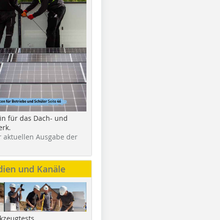
in für das Dach- und
rk.
r aktuellen Ausgabe der
dien und Kanäle
kzeugtests,