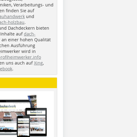
iken, Verarbeitungs- und
n finden Sie auf
bauhandwerk
und
ach-holzbau
.
und Dachdeckern bieten
Inhalte auf
dach-
r an einer hohen Qualität
ichen Ausführung
eimwerker wird in
profiheimwerker.info
nden uns auch auf
Xing
,
cebook
.