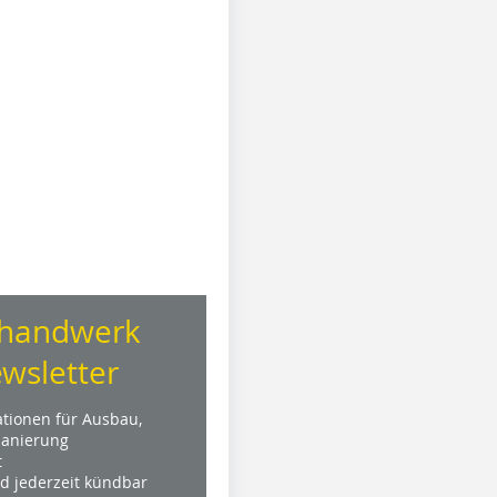
handwerk
wsletter
ationen für Ausbau,
anierung
t
nd jederzeit kündbar