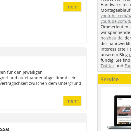
Handwerkstechn
mehr
Montageabläufe
youtube.com/
youtube.com/d
Zimmerleuten 
wir spannende 
holzbau.de
, de
der handwerkl
interessierte H
unserem Blog
fündig. Sie fi
Twitter
und
Fa
sen für den jeweiligen
net und aufeinander abgestimmt sein.
Service
alverträglichkeit zwischen dem Untergrund
mehr
üsse