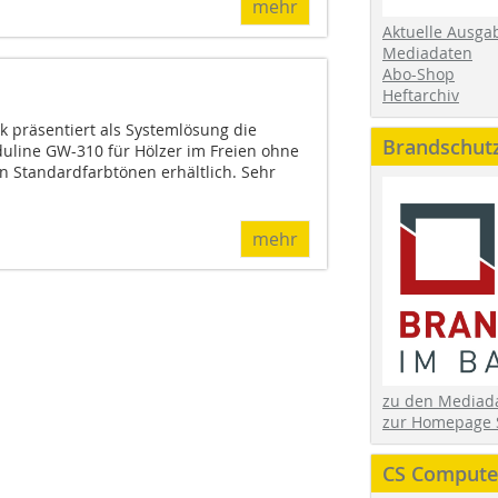
mehr
Aktuelle Ausga
Mediadaten
Abo-Shop
Heftarchiv
 präsentiert als Systemlösung die
Brandschut
duline GW-310 für Hölzer im Freien ohne
len Standardfarbtönen erhältlich. Sehr
mehr
zu den Media
zur Homepage 
CS Computer