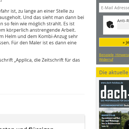
t?
hr ist, zu lange an einer Stelle zu
rausgeholt. Und das sieht man dann bei
Anti-R
so fein wie möglich strahlt. Es ist
em körperlich anstrengende Arbeit.
dem Helm und dem Kombi-Anzug sehr
ssen. Für den Maler ist es dann eine
» J
Beispiele, Hinweis
chrift „Applica, die Zeitschrift für das
Widerruf
Die aktuell