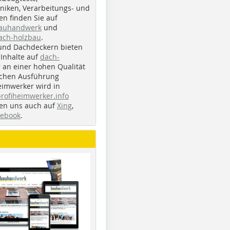
iken, Verarbeitungs- und
n finden Sie auf
bauhandwerk
und
ach-holzbau
.
und Dachdeckern bieten
Inhalte auf
dach-
r an einer hohen Qualität
ichen Ausführung
eimwerker wird in
profiheimwerker.info
nden uns auch auf
Xing
,
cebook
.