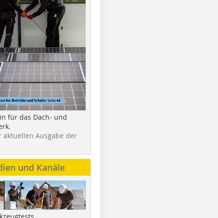
in für das Dach- und
rk.
r aktuellen Ausgabe der
dien und Kanäle
kzeugtests,