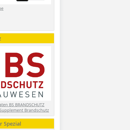
be
z
daten BS BRANDSCHUTZ
Supplement Brandschutz
 Spezial