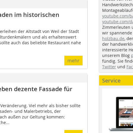
Handwerkstechn
Montageabläufe
aden im historischen
youtube.com/
youtube.com/d
Zimmerleuten 
erleihen der Altstadt von Weil der Stadt
wir spannende 
ul­turdenkmälern und als erhaltenswert
holzbau.de
, de
sollte auch das beliebte Restaurant nahe
der handwerkl
interessierte H
unserem Blog
mehr
fündig. Sie fi
Twitter
und
Fa
Service
eben dezente Fassade für
 Veränderung. Viel mehr als bisher sollte
saden- und Malerbetriebs, der
ach außen zur Geltung kommen:
he...