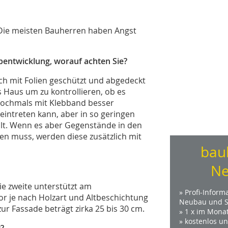
. Die meisten Bauherren haben Angst
entwicklung, worauf achten Sie?
ich mit Folien geschützt und abgedeckt
s Haus um zu kontrollieren, ob es
nochmals mit Klebband besser
intreten kann, aber in so geringen
llt. Wenn es aber Gegenstände in den
n muss, werden diese zusätzlich mit
bau
Ne
Die zweite unterstützt am
» Profi-Inform
r je nach Holzart und Altbeschichtung
Neubau und S
 zur Fassade beträgt zirka 25 bis 30 cm.
» 1 x im Mona
» kostenlos u