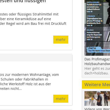
esten und flüssigen
stes oder flüssiges Strahlmittel mit
ber eine Keramikdüse auf eine
 der Regel wird am Bau frei mit Druckluft
mehr
Das Profimagaz
Holzbauhandwe
Hier geht es zu
dach+holzbau.
bis zur modernen Wohnanlage, vom
Schulen oder Fabrikhallen in
iche Werkstoff Holz ist aus der
Weitere Me
eiten nicht...
mehr
Videos von Wer