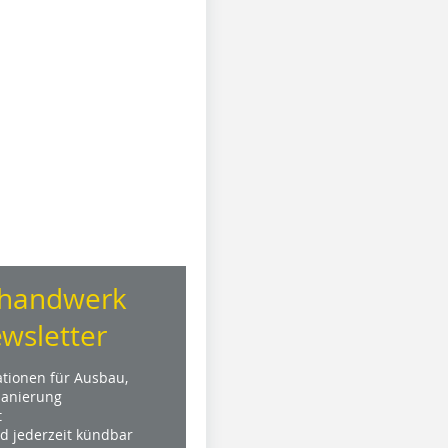
handwerk
wsletter
ationen für Ausbau,
anierung
t
nd jederzeit kündbar