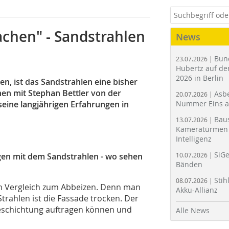
achen" - Sandstrahlen
News
Bun
23.07.2026 |
Hubertz auf der
2026 in Berlin
n, ist das Sandstrahlen eine bisher
hen mit Stephan Bettler von der
Asbe
20.07.2026 |
seine langjährigen Erfahrungen in
Nummer Eins 
Bau
13.07.2026 |
Kameratürmen 
Intelligenz
SiGe
ngen mit dem Sandstrahlen - wo sehen
10.07.2026 |
Bänden
Stih
08.07.2026 |
im Vergleich zum Abbeizen. Denn man
Akku-Allianz
trahlen ist die Fassade trocken. Der
 Beschichtung auftragen können und
Alle News