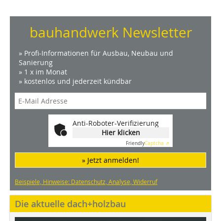
bauhandwerk Newsletter
» Profi-Informationen für Ausbau, Neubau und
Sanierung
» 1 x im Monat
» kostenlos und jederzeit kündbar
Anti-Roboter-Verifizierung
Hier klicken
Friendly
Captcha ⇗
» Jetzt anmelden!
Beispiele, Hinweise: Datenschutz, Analyse, Widerruf
Die aktuelle dach+holzbau