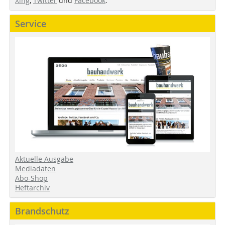
Xing
,
Twitter
und
Facebook
.
Service
Aktuelle Ausgabe
Mediadaten
Abo-Shop
Heftarchiv
Brandschutz