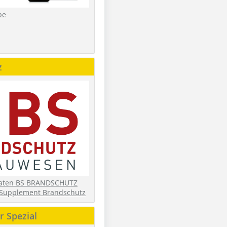
be
z
daten BS BRANDSCHUTZ
Supplement Brandschutz
 Spezial