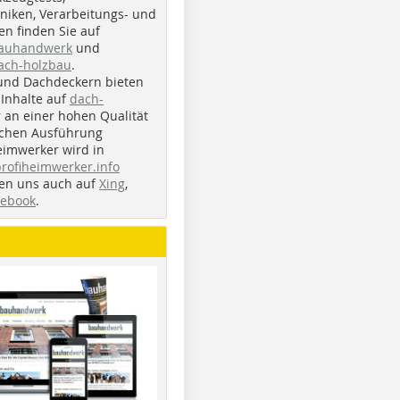
iken, Verarbeitungs- und
n finden Sie auf
bauhandwerk
und
ach-holzbau
.
und Dachdeckern bieten
Inhalte auf
dach-
r an einer hohen Qualität
ichen Ausführung
eimwerker wird in
profiheimwerker.info
nden uns auch auf
Xing
,
cebook
.