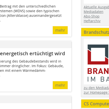
Beitrag mit den unterschiedlichen
Aktuelle Ausga
emen (WDVS) sowie den typischen
Mediadaten
ion (Altersklasse) auseinandergesetzt
Abo-Shop
.
Heftarchiv
mehr
Brandschut
nergetisch ertüchtigt wird
anierung des Gebäudebestands wird in
mmer dringlicher. Im Fokus: Gebäude,
hnten mit einem Wärmedämm-
.
mehr
zu den Media
zur Homepage 
CS Computer