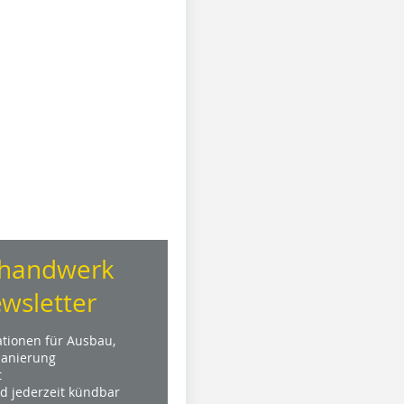
handwerk
wsletter
ationen für Ausbau,
anierung
t
nd jederzeit kündbar