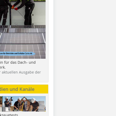
in für das Dach- und
rk.
r aktuellen Ausgabe der
dien und Kanäle
kzeugtests,