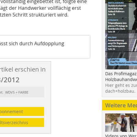
llständig eingebettet ist, folgte eine
ägt der Handwerker vollflächig erst
ten Schritt strukturiert wird.
st sich durch Aufdopplung
tikel erschien in
Das Profimagaz
/2012
Holzbauhandwe
Hier geht es zu
dach+holzbau.
rt: WDVS + FARBE
Weitere Me
bonnement
ltsverzeichnis
Videos von Wer