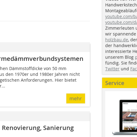
Handwerkstechn
Montageabläufe
youtube.com/
youtube.com/d
Zimmerleuten 
wir spannende 
holzbau.de
, de
der handwerkl
interessierte H
unserem Blog
Wärmedämmverbundsystemen
fündig. Sie fi
ichen Dämmstoffdicke von 50 mm
Twitter
und
Fa
us den 1970er und 1980er Jahren nicht
etischen Anforderungen. Hier bietet
Service
...
mehr
 Renovierung, Sanierung