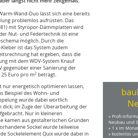
aber längst nicht mehr zeitgemäß.
m-Wand-Duo lässt sich eine bereits
ng problemlos aufrüsten. Das
-981) mit Styropor-Dämmplatten wird
der Nut- und Federtechnik ist eine
geschema möglich. Durch die
-Kleber ist das System zudem
keitsrechnung hat ergeben, dass die
rung mit dem WDV-System Knauf
 gegenüber einer Sanierung der
2
 25 Euro pro m
beträgt.
 nur energetisch optimieren lassen,
bau
as Beispiel des Wohn- und
ppelung wurde dabei wörtlich
Ne
 dick; im Zuge der Überarbeitung der
ebracht. Nur in kleineren
» Profi-Inform
e kamen aus gestalterischen Gründen
Neubau und S
orhandene Sockel wurde teilweise
» 1 x im Mona
de Sockelelement Quix wurde dabei in
» kostenlos u