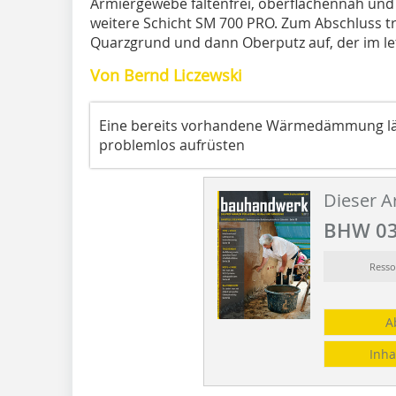
Armiergewebe faltenfrei, oberflächennah und vo
weitere Schicht SM 700 PRO. Zum Abschluss tr
Quarzgrund und dann Oberputz auf, der im letz
Von Bernd Liczewski
Eine bereits vorhandene Wärmedämmung läs
problemlos aufrüsten
Dieser Ar
BHW 03
Resso
A
Inha