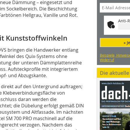
s neue Dämmung – eingesetzt und
im Sockelbereich. Die Beschichtung
arbtönen Hellgrau, Vanille und Rot.
Anti-R
t Kunststoffwinkeln
» J
VS bringen die Handwerker entlang
Beispiele, Hinweis
fwinkel des Quix-Systems ohne
Widerruf
richtung der unteren Dämmplattenreihe
s. Aufsteckprofile mit integriertem
Die aktuell
ropf- und Abzugskante.
 direkt auf den Untergrund auftragen;
e Klebeverbindungsfläche von
nschluss daran werden die
htet; die Dübelung erfolgt gemäß DIN
eusystem und Altfassade. Im nächsten
tel SM 700 PRO maschinell auf die
hgerecht verzogen. Nachdem das