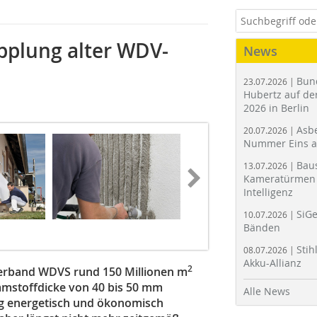
plung alter WDV-
News
Bun
23.07.2026 |
Hubertz auf der
2026 in Berlin
Asbe
20.07.2026 |
Nummer Eins 
Bau
13.07.2026 |
Kameratürmen 
Intelligenz
SiGe
10.07.2026 |
Bänden
Stih
08.07.2026 |
Akku-Allianz
2
verband WDVS rund 150 Millionen m
mmstoffdicke von 40 bis 50 mm
Alle News
 energetisch und ökonomisch