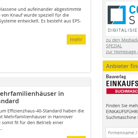
gelassene und aufeinander abgestimmte
on Knauf wurde speziell für die
ysteme entwickelt. Es besteht aus EPS-
mehr
zu den Mediad
SPEZIAL
zur Homepage 
Anbieter fi
ehrfamilienhäuser in
andard
Finden Sie mehr
um Effizienzhaus-40-Standard haben die
EINKAUFSFÜHRE
ht Mehrfamilienhäuser in Hannover
Suchmaschine f
somit fit für den Betrieb einer
.