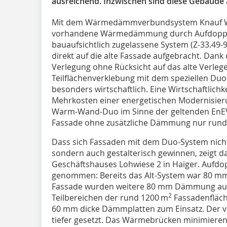
ausreichend. Inzwischen sind diese Gebäude 
Mit dem Wärmedämmverbundsystem Knauf War
vorhandene Wärmedämmung durch Aufdopplu
bauaufsichtlich zugelassene System (Z-33.49
direkt auf die alte Fassade aufgebracht. Dank 
Verlegung ohne Rücksicht auf das alte Verle
Teilflächenverklebung mit dem speziellen Duo
besonders wirtschaftlich. Eine Wirtschaftlich
Mehrkosten einer energetischen Modernisie
Warm-Wand-Duo im Sinne der geltenden EnEV
Fassade ohne zusätzliche Dämmung nur rund
Dass sich Fassaden mit dem Duo-System nicht
sondern auch gestalterisch gewinnen, zeigt d
Geschäftshauses Lohwiese 2 in Haiger. Aufdo
genommen: Bereits das Alt-System war 80 mm
Fassade wurden weitere 80 mm Dämmung aufg
2
Teilbereichen der rund 1200 m
Fassadenfläch
60 mm dicke Dämmplatten zum Einsatz. Der v
tiefer gesetzt. Das Wärmebrücken minimieren