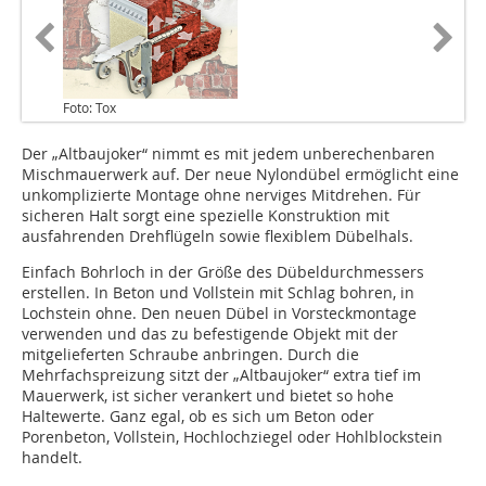
Foto: Tox
Der „Altbaujoker“ nimmt es mit jedem unberechenbaren
Mischmauerwerk auf. Der neue Nylondübel ermöglicht eine
unkomplizierte Montage ohne ner­viges Mitdrehen. Für
sicheren Halt sorgt eine spezielle Konstruktion mit
ausfahrenden Drehflügeln sowie flexi­blem Dübelhals.
Einfach Bohrloch in der Größe des Dübel­durchmessers
erstellen. In Beton und Vollstein mit Schlag bohren, in
Lochstein ohne. Den neuen Dübel in Vorsteckmontage
verwenden und das zu befestigende Objekt mit der
mitgelieferten Schraube anbringen. Durch die
Mehrfachspreizung sitzt der „Altbau­joker“ extra tief im
Mauerwerk, ist sicher verankert und bietet so hohe
Haltewerte. Ganz egal, ob es sich um Beton oder
Porenbeton, Vollstein, Hoch­lochziegel oder Hohlblockstein
handelt.