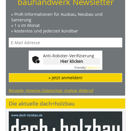
bauhandwerk Newsletter
» Profi-Informationen für Ausbau, Neubau und
Sanierung
» 1 x im Monat
» kostenlos und jederzeit kündbar
Anti-Roboter-Verifizierung
Hier klicken
Friendly
Captcha ⇗
» Jetzt anmelden!
Beispiele, Hinweise: Datenschutz, Analyse, Widerruf
Die aktuelle dach+holzbau