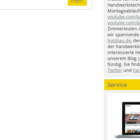
mehr
Handwerkstechn
Montageabläufe
youtube.com/
youtube.com/d
Zimmerleuten 
wir spannende 
holzbau.de
, de
der handwerkl
interessierte H
unserem Blog
fündig. Sie fi
Twitter
und
Fa
Service