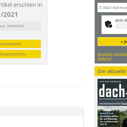
tikel erschien in
/2021
Anti-R
sort: PRODUKTE
» J
bonnement
ltsverzeichnis
Beispiele, Hinweis
Widerruf
Die aktuell