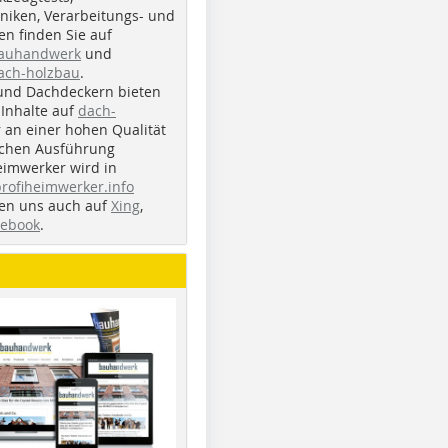
iken, Verarbeitungs- und
n finden Sie auf
bauhandwerk
und
ach-holzbau
.
und Dachdeckern bieten
Inhalte auf
dach-
r an einer hohen Qualität
ichen Ausführung
eimwerker wird in
profiheimwerker.info
nden uns auch auf
Xing
,
cebook
.