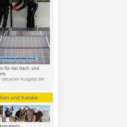
in für das Dach- und
rk.
r aktuellen Ausgabe der
dien und Kanäle
kzeugtests,