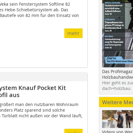
Veka sein Fenstersystem Softline 82
kes Hebe-Schiebetürsystem ab. Das
r Bautiefe von 82 mm für den Einsatz von
mehr
Das Profimagaz
Holzbauhandwe
Hier geht es zu
system Knauf Pocket Kit
dach+holzbau.
fil aus
Weitere Me
ergrößert man den nutzbaren Wohnraum
nders Platz sparend sind solche
 Türblatt nicht außen vor der Wand läuft,
Videos von Wer