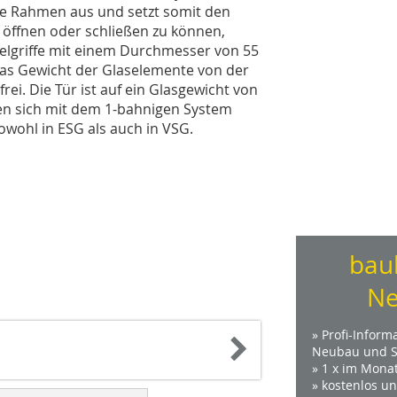
e Rahmen aus und setzt somit den
 öffnen oder schließen zu können,
lgriffe mit einem Durchmesser von 55
das Gewicht der Glaselemente von der
ei. Die Tür ist auf ein Glasgewicht von
ssen sich mit dem 1-bahnigen System
owohl in ESG als auch in VSG.
bau
Ne
» Profi-Inform
Neubau und S
» 1 x im Mona
» kostenlos u