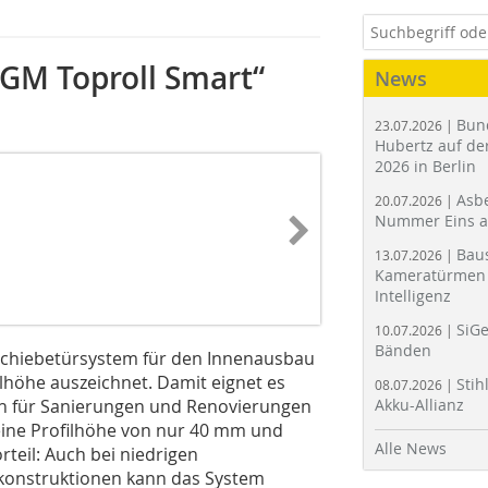
„GM Toproll Smart“
News
Bun
23.07.2026 |
Hubertz auf der
2026 in Berlin
Asbe
20.07.2026 |
Nummer Eins 
Bau
13.07.2026 |
Kameratürmen 
Intelligenz
SiGe
10.07.2026 |
Bänden
 Schiebetürsystem für den Innenausbau
ilhöhe auszeichnet. Damit eignet es
Stih
08.07.2026 |
uch für Sanierungen und Renovierungen
Akku-Allianz
eine Profilhöhe von nur 40 mm und
Alle News
teil: Auch bei niedrigen
onstruktionen kann das System