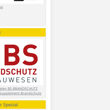
be
z
daten BS BRANDSCHUTZ
Supplement Brandschutz
 Spezial