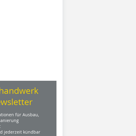
handwerk
wsletter
ationen für Ausbau,
anierung
t
nd jederzeit kündbar