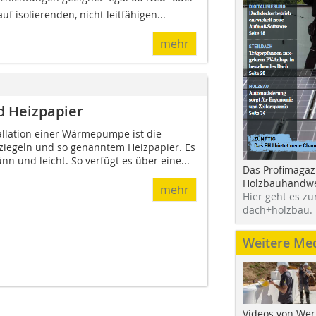
uf isolierenden, nicht leitfähigen...
mehr
d Heizpapier
tallation einer Wärmepumpe ist die
ziegeln und so genanntem Heizpapier. Es
dünn und leicht. So verfügt es über eine...
Das Profimagaz
Holzbauhandwe
mehr
Hier geht es zu
dach+holzbau.
Weitere Me
Videos von Wer