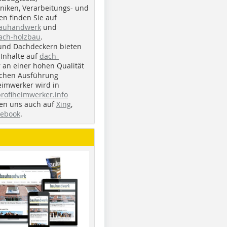
iken, Verarbeitungs- und
n finden Sie auf
bauhandwerk
und
ach-holzbau
.
und Dachdeckern bieten
Inhalte auf
dach-
r an einer hohen Qualität
ichen Ausführung
eimwerker wird in
profiheimwerker.info
nden uns auch auf
Xing
,
cebook
.