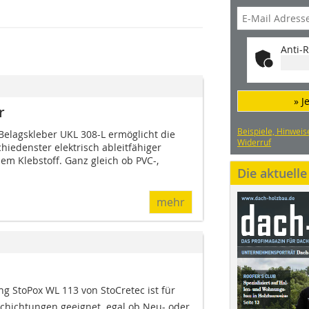
Anti-R
» J
r
Beispiele, Hinweis
-Belagskleber UKL 308-L ermöglicht die
Widerruf
hiedenster elektrisch ableitfähiger
em Klebstoff. Ganz gleich ob PVC-,
Die aktuell
mehr
ng StoPox WL 113 von StoCretec ist für
chichtungen geeignet  egal ob Neu- oder