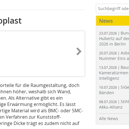
oplast
News
Bun
23.07.2026 |
Hubertz auf der
2026 in Berlin
Asbe
20.07.2026 |
Nummer Eins 
Bau
13.07.2026 |
Kameratürmen 
Intelligenz
orteile für die Raumgestaltung, doch
SiGe
10.07.2026 |
sbahnen höher, weshalb sich Wand,
Bänden
 Als Alter­native gibt es ein
Stih
08.07.2026 |
chige Erwärmung ermöglicht. Es lässt
Akku-Allianz
artige Material wird als BMC- oder SMC-
n Verfahren zur Kunst­stoff­
Alle News
ringe Dicke trägt es zudem nicht auf