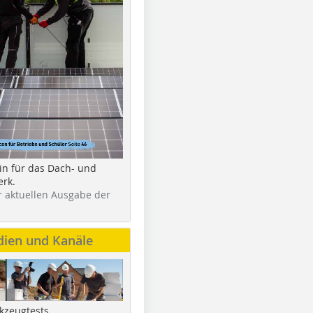
in für das Dach- und
rk.
r aktuellen Ausgabe der
dien und Kanäle
kzeugtests,