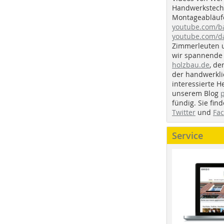
Handwerkstechn
Montageabläufe
youtube.com/
youtube.com/d
Zimmerleuten 
wir spannende 
holzbau.de
, de
der handwerkl
interessierte H
unserem Blog
fündig. Sie fi
Twitter
und
Fa
Service