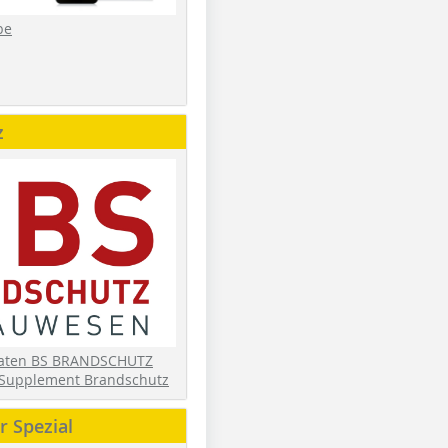
be
z
daten BS BRANDSCHUTZ
Supplement Brandschutz
 Spezial