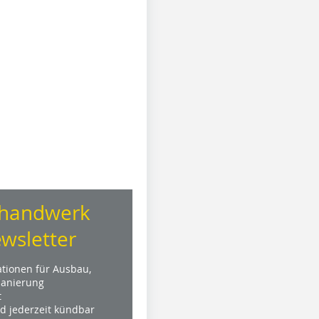
handwerk
wsletter
ationen für Ausbau,
anierung
t
nd jederzeit kündbar