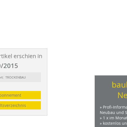
tikel erschien in
/2015
ort: TROCKENBAU
bau
Ne
bonnement
ltsverzeichnis
» Profi-Inform
Neubau und S
» 1 x im Mona
» kostenlos u