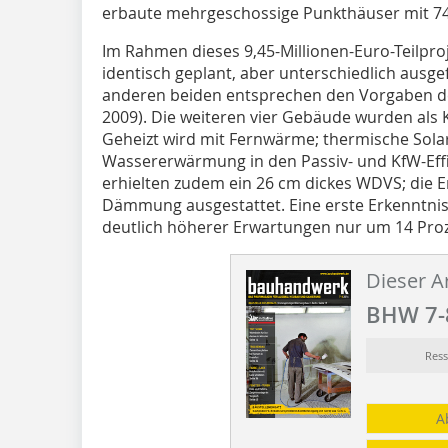
erbaute mehrgeschossige Punkthäuser mit 74
Im Rahmen dieses 9,45-Millionen-Euro-Teilpro
identisch geplant, aber unterschiedlich ausgef
anderen beiden entsprechen den Vorgaben d
2009). Die weiteren vier Gebäude wurden als 
Geheizt wird mit Fernwärme; thermische Sola
Wassererwärmung in den Passiv- und KfW-Effi
erhielten zudem ein 26 cm dickes WDVS; die 
Dämmung ausgestattet. Eine erste Erkenntnis
deutlich höherer Erwartungen nur um 14 Proz
Dieser Ar
BHW 7-
Res
A