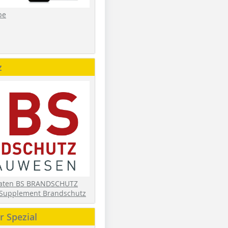
be
z
daten BS BRANDSCHUTZ
Supplement Brandschutz
 Spezial