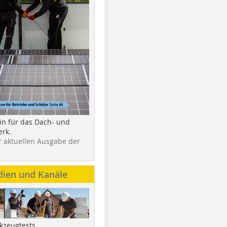
in für das Dach- und
rk.
r aktuellen Ausgabe der
dien und Kanäle
kzeugtests,