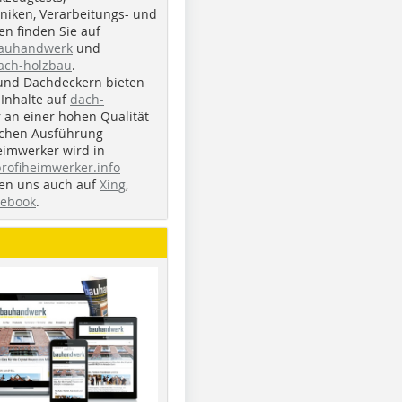
iken, Verarbeitungs- und
n finden Sie auf
bauhandwerk
und
ach-holzbau
.
und Dachdeckern bieten
Inhalte auf
dach-
r an einer hohen Qualität
ichen Ausführung
eimwerker wird in
profiheimwerker.info
nden uns auch auf
Xing
,
cebook
.