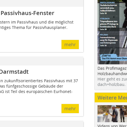
Passivhaus-Fenster
stern im Passivhaus und die möglichst
htiges Thema für Passivhausplaner.
mehr
Das Profimagaz
 Darmstadt
Holzbauhandwe
Hier geht es zu
n zukunftsorientiertes Passivhaus mit 37
dach+holzbau.
as fünfgeschossige Gebäude der
G ist Teil des europäischen Eurhonet-
Weitere Me
mehr
Videos von Wer