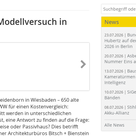
Modellversuch in
News
Bun
23.07.2026 |
Hubertz auf der
2026 in Berlin
Asbe
20.07.2026 |
Nummer Eins 
Bau
13.07.2026 |
Kameratürmen 
Intelligenz
SiGe
10.07.2026 |
Bänden
eidenborn in Wiesbaden – 650 alte
W für einen Kostenvergleich:
Stih
08.07.2026 |
tt werden in unterschiedlichen
Akku-Allianz
t, eine Antwort zu finden auf die Frage:
Alle News
ise oder Passivhaus? Dies betrifft
er Architekturbüros Bitsch + Bienstein