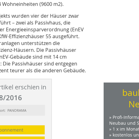
 Wohneinheiten (9600 m2).
jekts wurden vier der Häuser zwar
ührt – zwei als Passivhaus, die
er Energieeinsparverordnung (EnEV
KfW-Effizienzhäuser 55 ausgeführt.
ranlagen unterstützen die
zienz-Häusern. Die Passivhäuser
EnEV-Gebäude sind mit 14 cm
: Die Passivhäuser sind entgegen
ent teurer als die anderen Gebäude.
tikel erschien in
bau
8/2016
Ne
sort: PANORAMA
» Profi-Inform
Neubau und S
» 1 x im Mona
bonnement
» kostenlos u