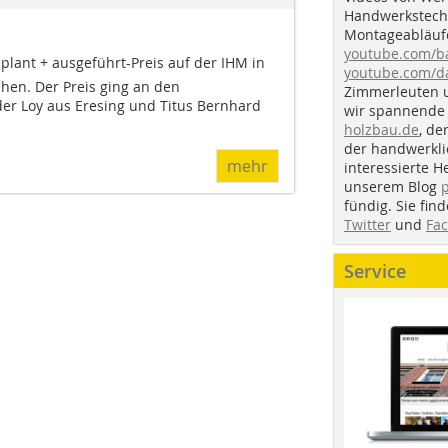
Handwerkstechn
Montageabläufe
youtube.com/
plant + ausgeführt-Preis auf der IHM in
youtube.com/d
hen. Der Preis ging an den
Zimmerleuten 
er Loy aus Eresing und Titus Bernhard
wir spannende 
holzbau.de
, de
der handwerkl
mehr
interessierte H
unserem Blog
fündig. Sie fi
Twitter
und
Fa
Service