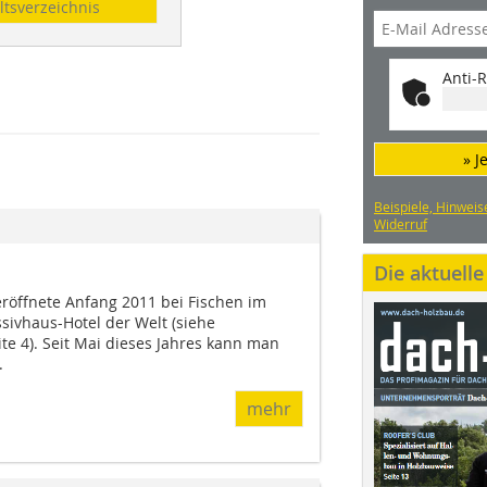
ltsverzeichnis
Anti-R
» J
Beispiele, Hinweis
Widerruf
Die aktuell
eröffnete Anfang 2011 bei Fischen im
sivhaus-Hotel der Welt (siehe
te 4). Seit Mai dieses Jahres kann man
.
mehr