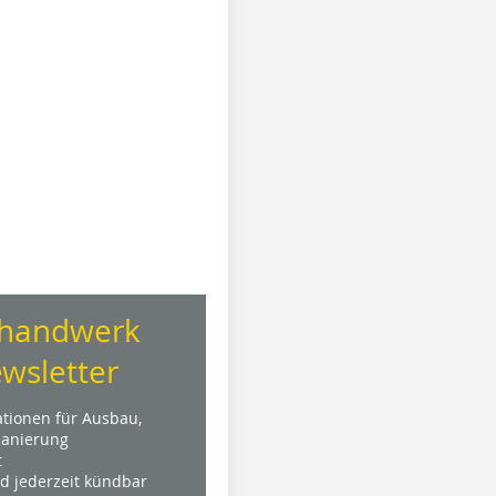
handwerk
wsletter
ationen für Ausbau,
anierung
t
nd jederzeit kündbar