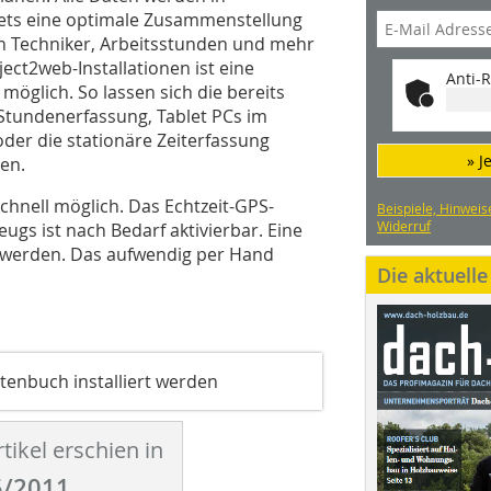
stets eine optimale Zusammenstellung
en Techniker, Arbeitsstunden und mehr
ect2web-Installationen ist eine
Anti-R
 möglich. So lassen sich die bereits
Stundenerfassung, Tablet PCs im
der die stationäre Zeiterfassung
» J
en.
chnell möglich. Das Echtzeit-GPS-
Beispiele, Hinweis
Widerruf
eugs ist nach Bedarf aktivierbar. Eine
t werden. Das aufwendig per Hand
Die aktuell
rtenbuch installiert werden
tikel erschien in
/2011