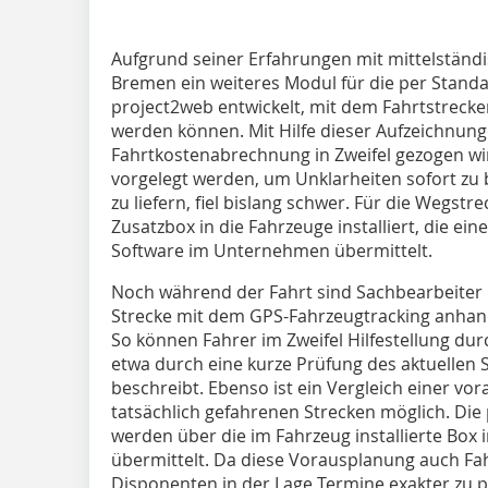
Aufgrund seiner Erfahrungen mit mittelstän
Bremen ein weiteres Modul für die per Stan
project2web entwickelt, mit dem Fahrtstrecke
werden können. Mit Hilfe dieser Aufzeichnun
Fahrtkostenabrechnung in Zweifel gezogen w
vorgelegt werden, um Unklarheiten sofort zu 
zu liefern, fiel bislang schwer. Für die Wegstr
Zusatzbox in die Fahrzeuge installiert, die e
Software im Unternehmen übermittelt.
Noch während der Fahrt sind Sachbearbeiter 
Strecke mit dem GPS-Fahrzeugtracking anhand
So können Fahrer im Zweifel Hilfestellung dur
etwa durch eine kurze Prüfung des aktuellen
beschreibt. Ebenso ist ein Vergleich einer v
tatsächlich gefahrenen Strecken möglich. Die
werden über die im Fahrzeug installierte Box 
übermittelt. Da diese Vorausplanung auch Fahr
Disponenten in der Lage Termine exakter zu p