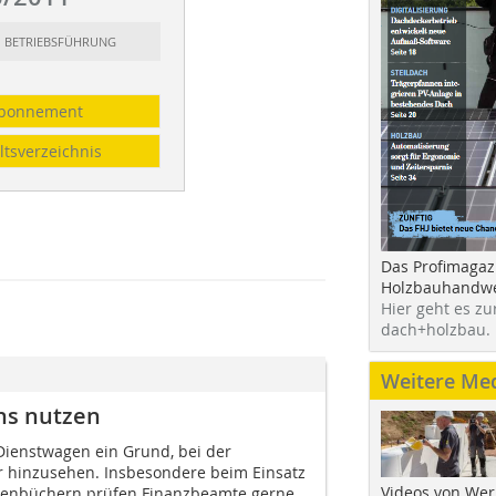
t: BETRIEBSFÜHRUNG
bonnement
ltsverzeichnis
Das Profimagaz
Holzbauhandwe
Hier geht es zu
dach+holzbau.
Weitere Me
chs nutzen
Dienstwagen ein Grund, bei der
r hinzusehen. Insbesondere beim Einsatz
Videos von Wer
rtenbüchern prüfen Finanzbeamte gerne,