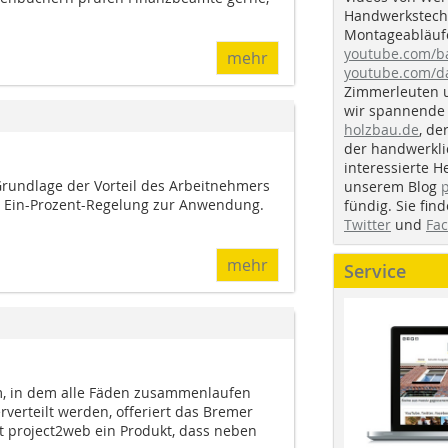
Handwerkstechn
Montageabläufe
youtube.com/
mehr
youtube.com/d
Zimmerleuten 
wir spannende 
holzbau.de
, de
der handwerkl
interessierte H
Grundlage der Vorteil des Arbeitnehmers
unserem Blog
 Ein-Prozent-Regelung zur Anwendung.
fündig. Sie fi
Twitter
und
Fa
mehr
Service
m, in dem alle Fäden zusammenlaufen
verteilt werden, offeriert das Bremer
 project2web ein Produkt, dass neben