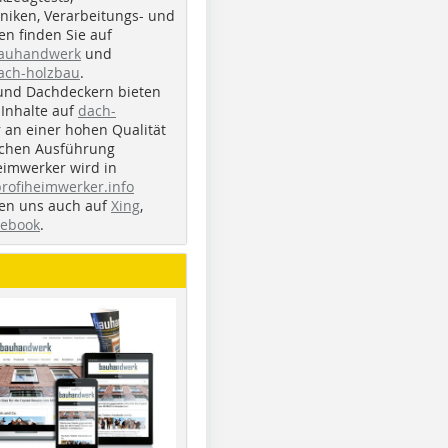
iken, Verarbeitungs- und
n finden Sie auf
bauhandwerk
und
ach-holzbau
.
und Dachdeckern bieten
Inhalte auf
dach-
r an einer hohen Qualität
ichen Ausführung
eimwerker wird in
profiheimwerker.info
nden uns auch auf
Xing
,
cebook
.