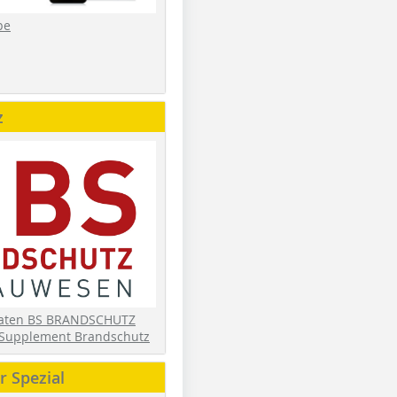
be
z
daten BS BRANDSCHUTZ
Supplement Brandschutz
 Spezial