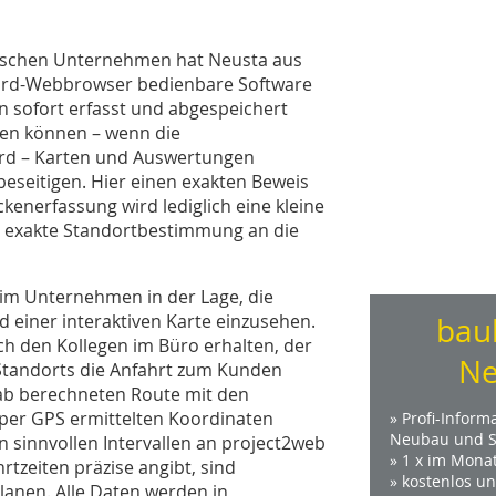
dischen Unternehmen hat Neusta aus
dard-Webbrowser bedienbare Software
n sofort erfasst und abgespeichert
gen können – wenn die
ird – Karten und Auswertungen
beseitigen. Hier einen exakten Beweis
eckenerfassung wird lediglich eine kleine
ine exakte Standortbestimmung an die
im Unternehmen in der Lage, die
 einer interaktiven Karte einzusehen.
bau
ch den Kollegen im Büro erhalten, der
Ne
 Standorts die Anfahrt zum Kunden
orab berechneten Route mit den
 per GPS ermittelten Koordinaten
» Profi-Inform
Neubau und S
in sinnvollen Intervallen an project2web
» 1 x im Mona
tzeiten präzise angibt, sind
» kostenlos u
lanen. Alle Daten werden in