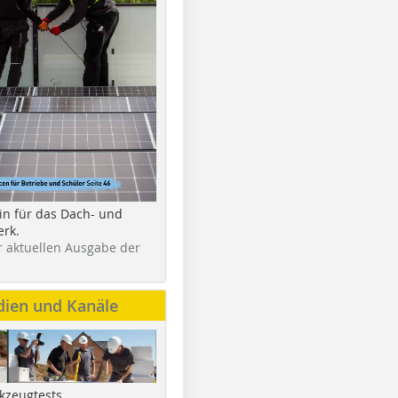
in für das Dach- und
rk.
r aktuellen Ausgabe der
dien und Kanäle
kzeugtests,