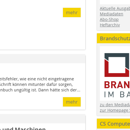
Aktuelle Ausga
mehr
Mediadaten
Abo-Shop
Heftarchiv
Brandschut
eitsfehler, wie eine nicht eingetragene
Schrift können mitunter dafür sorgen,
buch un­gültig ist. Dann hätte sich der...
mehr
zu den Media
zur Homepage 
CS Computer
e und Maschinen