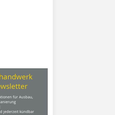
handwerk
wsletter
ationen für Ausbau,
anierung
t
nd jederzeit kündbar