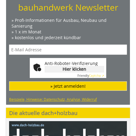
bauhandwerk Newsletter
» Profi-Informationen für Ausbau, Neubau und
Sanierung
» 1 x im Monat
» kostenlos und jederzeit kündbar
Anti-Roboter-Verifizierung
Hier klicken
Friendly
Captcha ⇗
» Jetzt anmelden!
Beispiele, Hinweise: Datenschutz, Analyse, Widerruf
Die aktuelle dach+holzbau