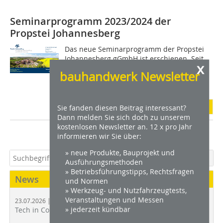
Seminarprogramm 2023/2024 der
Propstei Johannesberg
Das neue Seminarprogramm der Propstei
Johannesberg gGmbH ist erschienen. Seit
x
über drei Jahrzehnten stehe die Propstei
bauhandwerk Newsletter
Johannesberg als Garant für qualitätsvolle,
praxisnahe und aktuelle...
mehr
Sie fanden diesen Beitrag interessant?
Dann melden Sie sich doch zu unserem
kostenlosen Newsletter an. 12 x pro Jahr
informieren wir Sie über:
» neue Produkte, Bauprojekt und
Ausführungsmethoden
» Betriebsführungstipps, Rechtsfragen
News
und Normen
» Werkzeug- und Nutzfahrzeugtests,
Veranstaltungen und Messen
Bundesbauministerin Verena Hubertz auf der
23.07.2026 |
» jederzeit kündbar
Tech in Construction 2026 in Berlin