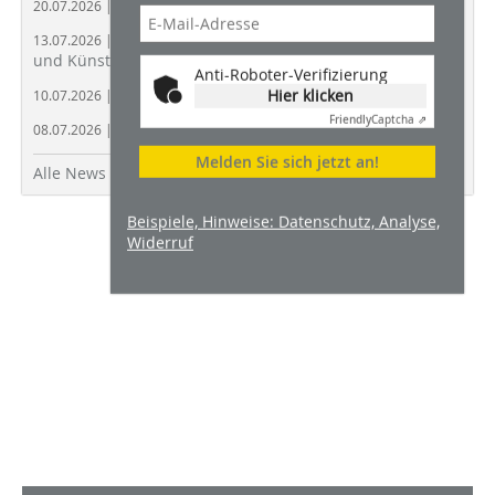
Asbest ist Todesursache Nummer Eins am Bau
20.07.2026 |
Baustellenüberwachung mit Kameratürmen
13.07.2026 |
und Künstlicher Intelligenz
Anti-Roboter-Verifizierung
SiGeKo-Standardwerk in drei Bänden
Hier klicken
10.07.2026 |
Friendly
Captcha ⇗
Stihl und Kärcher starten Akku-Allianz
08.07.2026 |
Melden Sie sich jetzt an!
Alle News
Beispiele, Hinweise: Datenschutz, Analyse,
Widerruf