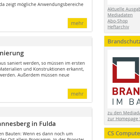
ulda zeigt mögliche Anwendungsbereiche
Aktuelle Ausga
Mediadaten
Abo-Shop
mehr
Heftarchiv
Brandschut
anierung
haus saniert werden, so müssen im ersten
 Materialien und Konstruktionen erkannt,
lt werden. Außerdem müssen neue
mehr
zu den Media
zur Homepage 
annesberg in Fulda
CS Computer
chen Bauten: Wenn es dann noch um
der Ort allein Programm. In der Propstei