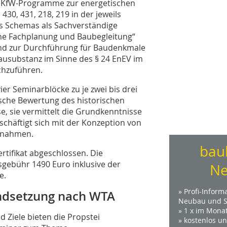
 KfW-Programme zur energetischen
, 431, 218, 219 in der jeweils
es Schemas als Sachverständige
sche Fachplanung und Baubegleitung“
und zur Durchführung für Baudenkmale
ausubstanz im Sinne des § 24 EnEV im
hzuführen.
ier Seminarblöcke zu je zwei bis drei
ische Bewertung des historischen
, sie vermittelt die Grundkenntnisse
häftigt sich mit der Konzeption von
ßnahmen.
bau
rtifikat abgeschlossen. Die
sgebühr 1490 Euro inklusive der
Ne
e.
» Profi-Inform
ndsetzung nach WTA
Neubau und S
» 1 x im Mona
Ziele bieten die Propstei
» kostenlos u