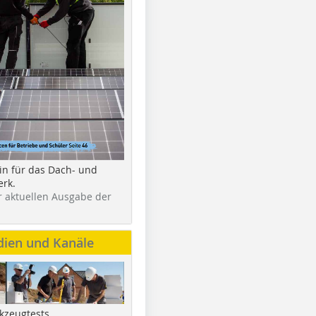
in für das Dach- und
rk.
r aktuellen Ausgabe der
dien und Kanäle
kzeugtests,