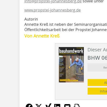
info@propstei-johannesberg.de
sowie unter
www.propstei-johannesberg.de
Autorin
Annette Kreß ist neben der Seminarorganisat
Öffentlichkeitsarbeit bei der Propstei Johann
Von Annette Kreß
Dieser Ar
BHW 06
Re
A
Inha