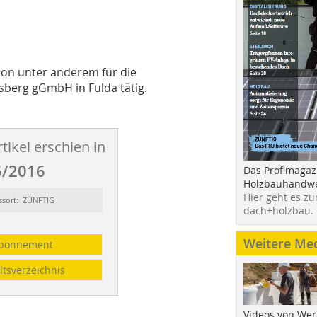
ion unter anderem für die
esberg gGmbH in Fulda tätig.
tikel erschien in
/2016
Das Profimagaz
Holzbauhandwe
Hier geht es zu
ssort: ZÜNFTIG
dach+holzbau.
Weitere Me
bonnement
ltsverzeichnis
Videos von Wer