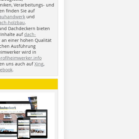
iken, Verarbeitungs- und
n finden Sie auf
bauhandwerk
und
ach-holzbau
.
und Dachdeckern bieten
Inhalte auf
dach-
r an einer hohen Qualität
ichen Ausführung
eimwerker wird in
profiheimwerker.info
nden uns auch auf
Xing
,
cebook
.