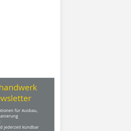
handwerk
wsletter
ationen für Ausbau,
anierung
t
nd jederzeit kündbar