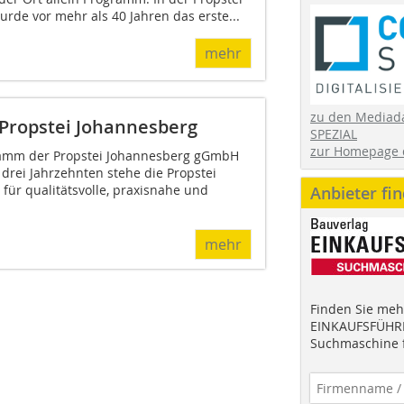
rde vor mehr als 40 Jahren das erste...
mehr
zu den Mediad
Propstei Johannesberg
SPEZIAL
zur Homepage 
amm der Propstei Johannesberg gGmbH
r drei Jahrzehnten stehe die Propstei
für qualitätsvolle, praxisnahe und
Anbieter fi
mehr
Finden Sie mehr
EINKAUFSFÜHRE
Suchmaschine f