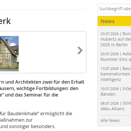
erk
News
Bun
23.07.2026 |
Hubertz auf der
2026 in Berlin
Asbe
20.07.2026 |
Nummer Eins 
Bau
13.07.2026 |
Kameratürmen 
Intelligenz
n und Architekten zwei für den Erhalt
usern, wichtige Fortbildungen: den
SiGe
10.07.2026 |
Bänden
“ und das Seminar für die
Stih
08.07.2026 |
Akku-Allianz
für Baudenkmale“ ermöglicht die
Maßnahmen zur
Alle News
 und sonstiger besonders