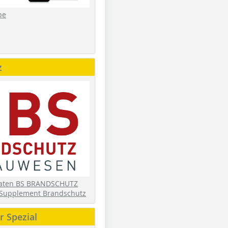
be
z
daten BS BRANDSCHUTZ
Supplement Brandschutz
 Spezial