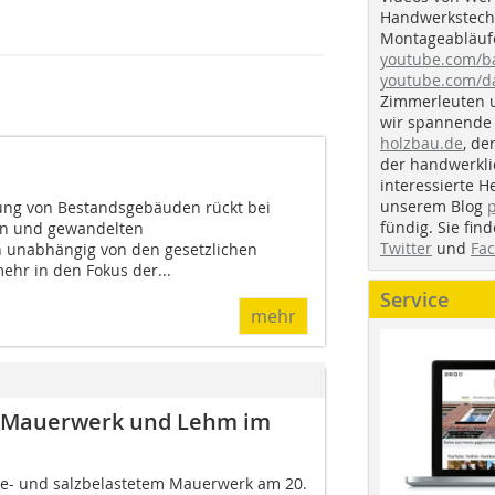
Handwerkstechn
Montageabläufe
youtube.com/
youtube.com/d
Zimmerleuten 
wir spannende 
holzbau.de
, de
der handwerkl
interessierte H
unserem Blog
ung von Bestandsgebäuden rückt bei
fündig. Sie fi
en und gewandelten
Twitter
und
Fa
 unabhängig von den gesetzlichen
ehr in den Fokus der...
Service
mehr
m Mauerwerk und Lehm im
te- und salz­belastetem Mauerwerk am 20.