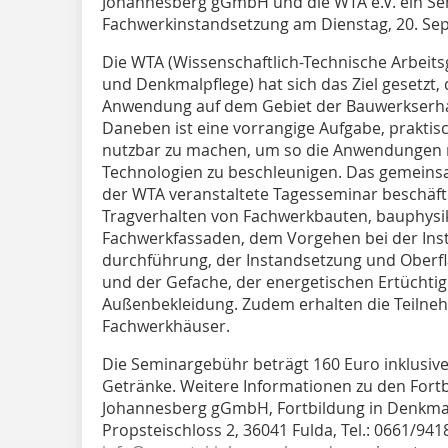
Johannesberg gGmbH und die WTA e.V. ein S
Fachwerkinstandsetzung am Dienstag, 20. Se
Die WTA (Wissenschaftlich-Technische Arbeit
und Denkmalpflege) hat sich das Ziel gesetzt,
Anwendung auf dem Gebiet der Bauwerkserha
Daneben ist eine vorrangige Aufgabe, praktis
nutzbar zu machen, um so die Anwendungen 
Technologien zu beschleunigen. Das gemeins
der WTA veranstaltete Tagesseminar beschäft
Tragverhalten von Fachwerkbauten, bauphysi
Fachwerkfassaden, dem Vorgehen bei der Ins
durchführung, der Instandsetzung und Oberf
und der Gefache, der energetischen Ertüch
Außenbekleidung. Zudem erhalten die Teilne
Fachwerkhäuser.
Die Seminargebühr beträgt 160 Euro inklusiv
Getränke. Weitere Informationen zu den Fortb
Johannesberg gGmbH, Fortbildung in Denkma
Propsteischloss 2, 36041 Fulda, Tel.: 0661/9