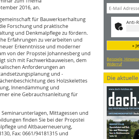
eminar zum Thema
ptember 2016, an.
sgemeinschaft für Bauwerkserhaltung
Anti-R
 die Forschung und praktische
ltung und Denkmalpflege zu fördern.
che Erfahrungen zu verarbeiten und
» J
neuer Erkenntnisse und moderner
am von der Propstei Johannesberg und
Beispiele, Hinweis
igt sich mit Fachwerkbauweisen, dem
Widerruf
kalischen Anforderungen an
tandsetzungsplanung und -
Die aktuell
lächenbeschichtung des Holzskelettes
tigung, Innendämmung und
hmer eine Gebrauchsanleitung für
e Seminarunterlagen, Mittagessen und
ildungen finden Sie bei der Propstei
lpflege und Altbauerneuerung,
418130, Fax: 0661/94181315 und