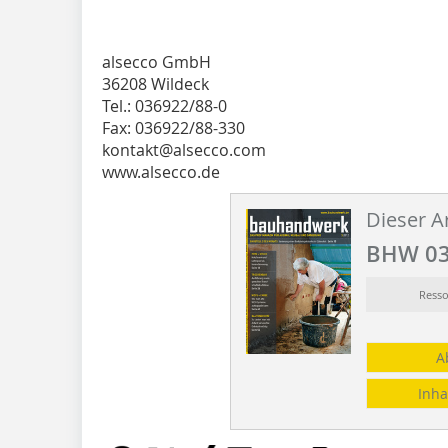
alsecco GmbH
36208 Wildeck
Tel.: 036922/88-0
Fax: 036922/88-330
kontakt@alsecco.com
www.alsecco.de
Dieser Ar
BHW 03
Ress
A
Inha