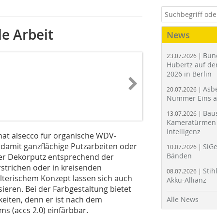
le Arbeit
News
Bun
23.07.2026 |
Hubertz auf der
2026 in Berlin
Asbe
20.07.2026 |
Nummer Eins 
Bau
13.07.2026 |
Kameratürmen 
Intelligenz
hat alsecco für organische WDV-
 damit ganzflächige Putzarbeiten oder
SiGe
10.07.2026 |
Bänden
der Dekorputz entsprechend der
rstrichen oder in kreisenden
Stih
08.07.2026 |
lterischem Konzept lassen sich auch
Akku-Allianz
sieren. Bei der Farbgestaltung bietet
keiten, denn er ist nach dem
Alle News
s (accs 2.0) einfärbbar.