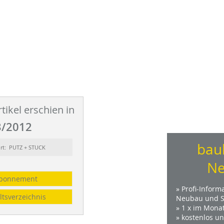
tikel erschien in
/2012
bau
ort: PUTZ + STUCK
Ne
bonnement
» Profi-Inform
ltsverzeichnis
Neubau und S
» 1 x im Mona
» kostenlos u