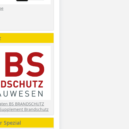
be
z
daten BS BRANDSCHUTZ
Supplement Brandschutz
 Spezial