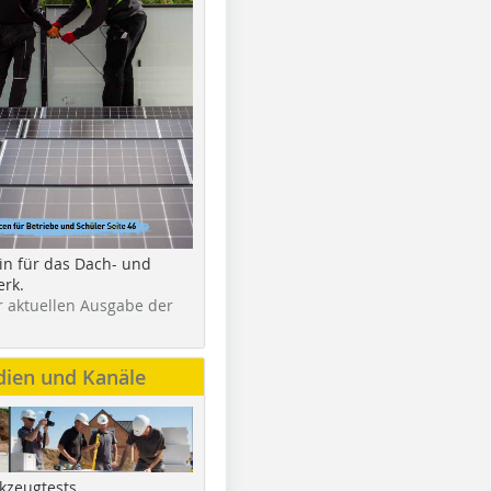
in für das Dach- und
rk.
r aktuellen Ausgabe der
dien und Kanäle
kzeugtests,