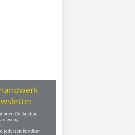
handwerk
wsletter
ationen für Ausbau,
anierung
t
nd jederzeit kündbar