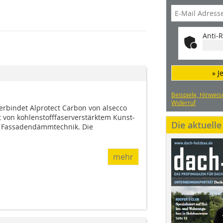
Anti-R
» J
Beispiele, Hinweis
Widerruf
erbindet Alprotect Carbon von alsecco
t von kohlenstofffaserverstärktem Kunst­
Die aktuell
r Fassadendämmtechnik. Die
mehr