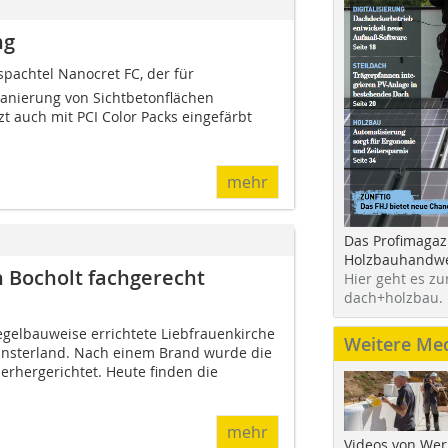
ng
pachtel Nanocret FC, der für
anierung von Sichtbetonflächen
zt auch mit PCI Color Packs eingefärbt
mehr
Das Profimagaz
Holzbauhandwe
n Bocholt fachgerecht
Hier geht es zu
dach+holzbau.
iegelbauweise errichtete Liebfrauenkirche
Weitere Me
ünsterland. Nach einem Brand wurde die
erhergerichtet. Heute finden die
mehr
Videos von Wer