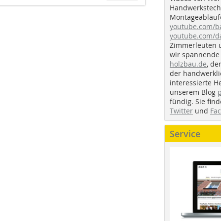
Handwerkstechn
Montageabläufe
youtube.com/
youtube.com/d
Zimmerleuten 
wir spannende 
holzbau.de
, de
der handwerkl
interessierte H
unserem Blog
fündig. Sie fi
Twitter
und
Fa
Service