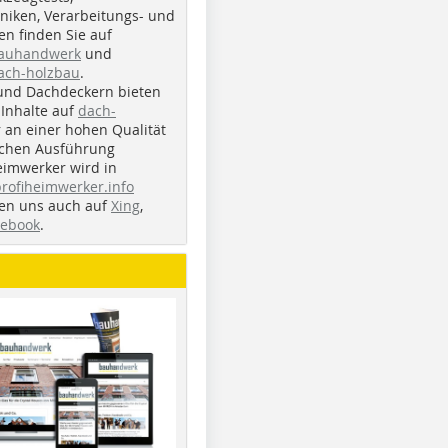
iken, Verarbeitungs- und
n finden Sie auf
bauhandwerk
und
ach-holzbau
.
und Dachdeckern bieten
Inhalte auf
dach-
r an einer hohen Qualität
ichen Ausführung
eimwerker wird in
profiheimwerker.info
nden uns auch auf
Xing
,
cebook
.