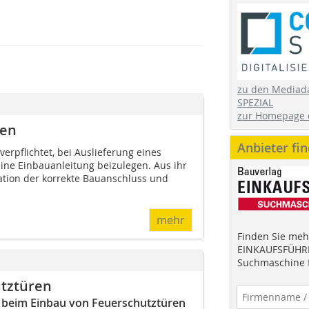
zu den Mediad
SPEZIAL
zur Homepage 
ren
Anbieter fi
 verpflichtet, bei Auslieferung eines
ne Einbauanleitung beizulegen. Aus ihr
uation der korrekte Bauanschluss und
mehr
Finden Sie mehr
EINKAUFSFÜHRE
Suchmaschine f
utztüren
t beim Einbau von Feuerschutztüren