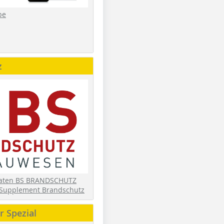
be
z
daten BS BRANDSCHUTZ
Supplement Brandschutz
 Spezial