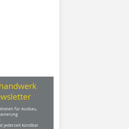
handwerk
wsletter
ationen für Ausbau,
anierung
t
nd jederzeit kündbar