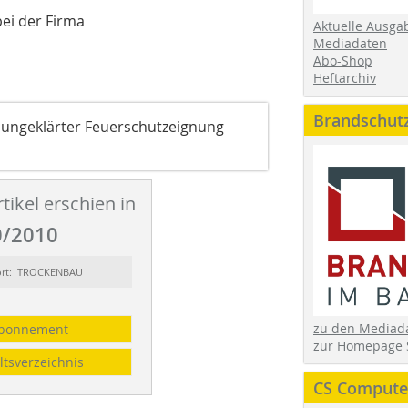
ei der Firma
Aktuelle Ausga
Mediadaten
Abo-Shop
Heftarchiv
Brandschut
 ungeklärter Feuerschutzeignung
tikel erschien in
/2010
ort: TROCKENBAU
zu den Media
bonnement
zur Homepage 
ltsverzeichnis
CS Computer