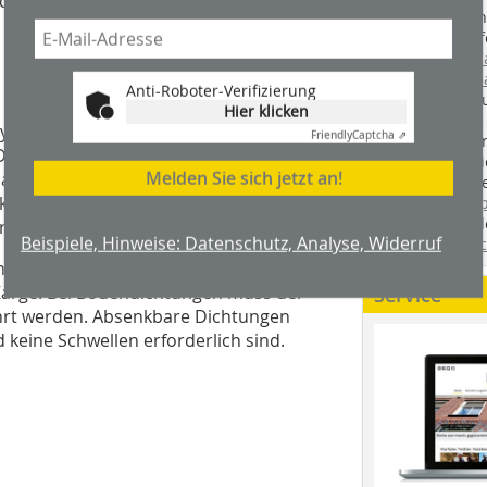
chsten Glied.
Handwerkstechn
Montageabläufe
youtube.com/
youtube.com/d
Anti-Roboter-Verifizierung
Zimmerleuten 
Hier klicken
wir spannende 
ysteme. Zu empfehlen sind nur solche,
Friendly
Captcha ⇗
holzbau.de
, de
Das gilt besonders für
der handwerkl
Melden Sie sich jetzt an!
ss das (oft recht schwere) Türblatt zu
interessierte H
konstruktion gefährdet. Zusatz-
unserem Blog
fündig. Sie fi
ren sind kein Problem.
Beispiele, Hinweise: Datenschutz, Analyse, Widerruf
Twitter
und
Fa
 Arbeitsschritte anfallen, für den
 Zarge. Bei Bodendichtungen muss der
Service
ührt werden. Absenkbare Dichtungen
d keine Schwellen erforderlich sind.