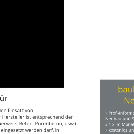
bau
ür
Ne
en Einsatz von
» Profi-Inform
 Hersteller ist entsprechend der
Neubau und S
uerwerk, Beton, Porenbeton, usw.)
» 1 x im Mona
eingesetzt werden darf. In
» kostenlos u