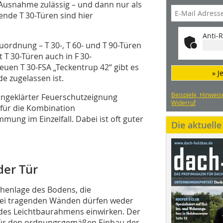
Ausnahme zulässig – und dann nur als
nde T 30-Türen sind hier
Anti-R
rdnung – T 30-, T 60- und T 90-Türen
 T 30-Türen auch in F 30-
uen T 30-FSA „Teckentrup 42“ gibt es
» J
e zugelassen ist.
Beispiele, Hinweis
ungeklärter Feuerschutzeignung
Widerruf
 für die Kombination
ung im Einzelfall. Dabei ist oft guter
Die aktuell
der Tür
henlage des Bodens, die
Bei tragenden Wänden dürfen weder
n des Leichtbaurahmens einwirken. Der
für den ordnungsgemäßen Einbau der