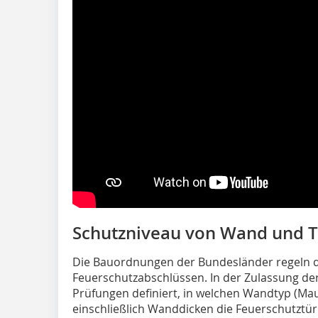
Schutzniveau von Wand und T
Die Bauordnungen der Bundesländer regeln d
Feuerschutzabschlüssen. In der Zulassung der
Prüfungen definiert, in welchen Wandtyp (Ma
einschließlich Wanddicken die Feuerschutztür 