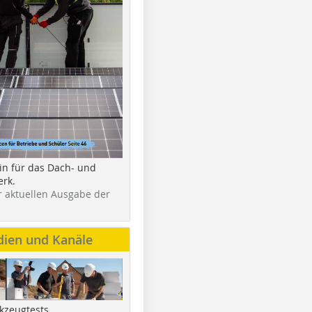
in für das Dach- und
rk.
r aktuellen Ausgabe der
dien und Kanäle
kzeugtests,