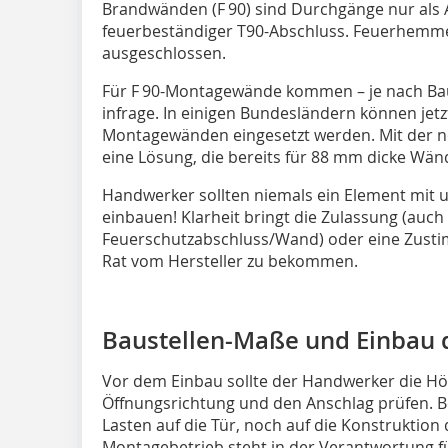
Brandwänden (F 90) sind Durchgänge nur als 
feuerbeständiger T90-Abschluss. Feuerhemme
ausgeschlossen.
Für F 90-Montagewände kommen – je nach Bauo
infrage. In einigen Bundesländern können jetzt
Montagewänden eingesetzt werden. Mit der ne
eine Lösung, die bereits für 88 mm dicke Wänd
Handwerker sollten niemals ein Element mit 
einbauen! Klarheit bringt die Zulassung (auch
Feuerschutzabschluss/Wand) oder eine Zustimm
Rat vom Hersteller zu bekommen.
Baustellen-Maße und Einbau 
Vor dem Einbau sollte der Handwerker die Hö
Öffnungsrichtung und den Anschlag prüfen. 
Lasten auf die Tür, noch auf die Konstruktio
Montagebetrieb steht in der Verantwortung 