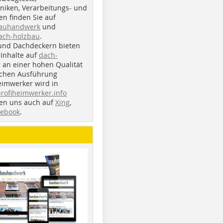
iken, Verarbeitungs- und
n finden Sie auf
bauhandwerk
und
ach-holzbau
.
und Dachdeckern bieten
Inhalte auf
dach-
r an einer hohen Qualität
ichen Ausführung
eimwerker wird in
profiheimwerker.info
nden uns auch auf
Xing
,
cebook
.