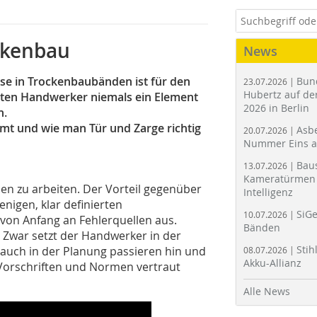
ckenbau
News
se in Trocken­baubänden ist für den
Bun
23.07.2026 |
Hubertz auf der
lten Handwerker niemals ein Element
2026 in Berlin
n.
mt und wie man Tür und Zarge richtig
Asbe
20.07.2026 |
Nummer Eins 
Bau
13.07.2026 |
Kameratürmen 
men zu arbeiten. Der Vorteil gegenüber
Intelligenz
nigen, klar definierten
SiGe
10.07.2026 |
von Anfang an Fehlerquellen aus.
Bänden
. Zwar setzt der Handwerker in der
Stih
h auch in der Planung passieren hin und
08.07.2026 |
Akku-Allianz
 Vorschriften und Normen vertraut
Alle News