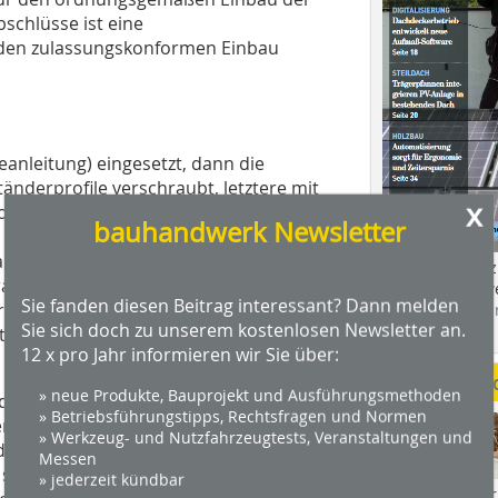
schlüsse ist eine
den zulassungskonformen Einbau
anleitung) eingesetzt, dann die
änderprofile verschraubt, letztere mit
x
filen wird zuerst ein Gewinde gesetzt
bauhandwerk Newsletter
. Die Zargen müssen generell
 brandschutztechnischen Bauteilen
Das Profimagaz
alwolle ausgefüllt) Zargenteile sparen
Holzbauhandwe
Sie fanden diesen Beitrag interessant? Dann melden
r Eck- mit Gegenzargen schützen den
Hier geht es zu
Sie sich doch zu unserem kostenlosen Newsletter an.
dach+holzbau.
st die Montage mit verdeckten
12 x pro Jahr informieren wir Sie über:
Weitere Me
» neue Produkte, Bauprojekt und Ausführungsmethoden
typen an, beispielsweise an eine
» Betriebsführungstipps, Rechtsfragen und Normen
n Sonderlösungen zum Zuge. Hier sind
» Werkzeug- und Nutzfahrzeugtests, Veranstaltungen und
 Eck-/Gegenzarge. Immer gilt: Alle Teile
Messen
sein und die Auslegung der
» jederzeit kündbar
Videos von Wer