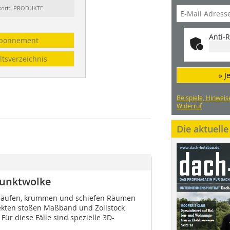
sort: PRODUKTE
Anti-R
bonnement
ltsverzeichnis
» J
Beispiele, Hinweis
Widerruf
Die aktuell
Punktwolke
läufen, krummen und schiefen Räumen
ekten stoßen Maßband und Zollstock
Für diese Fälle sind spezielle 3D-