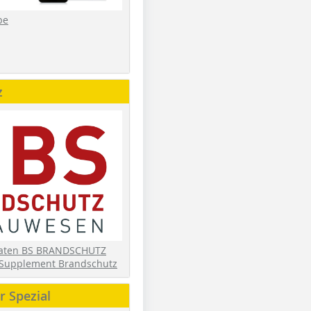
be
z
daten BS BRANDSCHUTZ
Supplement Brandschutz
 Spezial