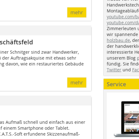
Handwerkstechn
Montageabläufe
mehr
youtube.com/
youtube.com/d
Zimmerleuten 
wir spannende 
holzbau.de
, de
schäftsfeld
der handwerkl
interessierte H
iner Schnitger sind zwar Handwerker,
unserem Blog
i der Auftragsakquise mit etwas sehr
fündig. Sie fi
ung davon, wie ein restauriertes Gebäude
Twitter
und
Fa
mehr
Service
das Aufmaß schnell und einfach aus einer
f einem Smartphone oder Tablet.
C.A.T.S.-Soft erfundene Skizzenaufmaß-