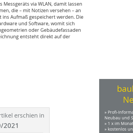
es Messgeräts via WLAN, damit lassen
en, die – mit Notizen versehen – an
kt ins Aufmaß gespeichert werden. Die
ardware und Software, womit sich
umgeometrien oder Gebäudefassaden
eichnung entsteht direkt auf der
bau
Ne
» Profi-Inform
tikel erschien in
Neubau und S
» 1 x im Mona
/2021
» kostenlos u