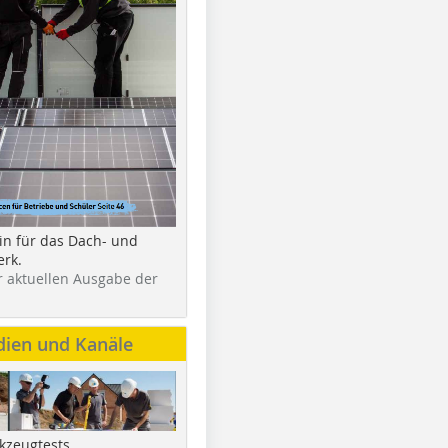
in für das Dach- und
rk.
r aktuellen Ausgabe der
dien und Kanäle
kzeugtests,