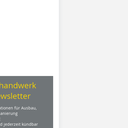
handwerk
wsletter
ationen für Ausbau,
anierung
t
nd jederzeit kündbar