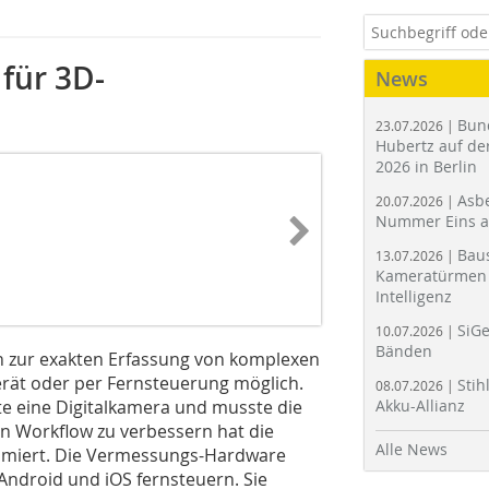
 für 3D-
News
Bun
23.07.2026 |
Hubertz auf der
2026 in Berlin
Asbe
20.07.2026 |
Nummer Eins 
Bau
13.07.2026 |
Kameratürmen 
Intelligenz
SiGe
10.07.2026 |
Bänden
 zur exakten Erfassung von komplexen
rät oder per Fernsteuerung möglich.
Stih
08.07.2026 |
gte eine Digitalkamera und musste die
Akku-Allianz
n Workflow zu verbessern hat die
Alle News
imiert. Die Vermessungs-Hardware
Android und iOS fernsteuern. Sie