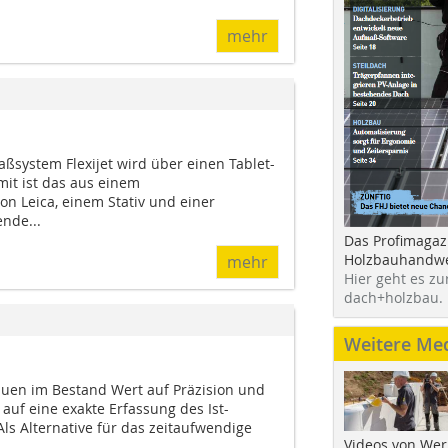
mehr
ßsystem Flexijet wird über einen Tablet-
amit ist das aus einem
n Leica, einem Stativ und einer
nde...
Das Profimagaz
Holzbauhandwe
mehr
Hier geht es zu
dach+holzbau.
Weitere Me
uen im Bestand Wert auf Präzision und
t auf eine exakte Erfassung des Ist-
ls Alternative für das zeitaufwendige
Videos von Wer