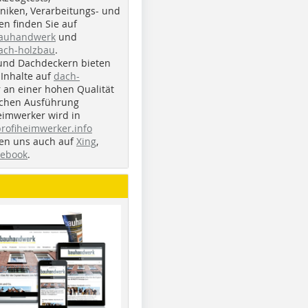
iken, Verarbeitungs- und
n finden Sie auf
bauhandwerk
und
ach-holzbau
.
und Dachdeckern bieten
Inhalte auf
dach-
r an einer hohen Qualität
ichen Ausführung
eimwerker wird in
profiheimwerker.info
nden uns auch auf
Xing
,
cebook
.