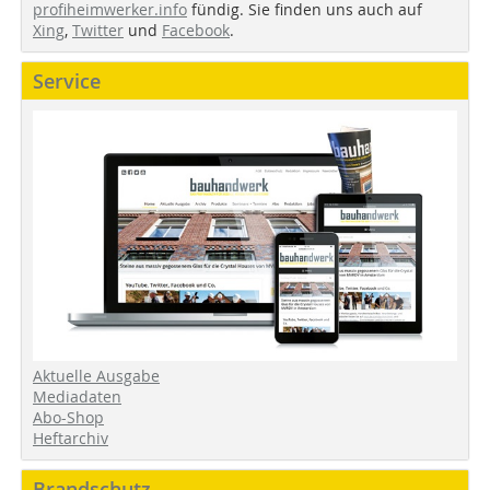
profiheimwerker.info
fündig. Sie finden uns auch auf
Xing
,
Twitter
und
Facebook
.
Service
Aktuelle Ausgabe
Mediadaten
Abo-Shop
Heftarchiv
Brandschutz