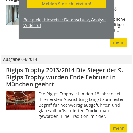
Melden Sie sich jetzt an!
Das Klinikum Vincentinum in Augsburg
zählt zu den größten Belegarzt-
Krankenhäusern Deutschlands. Zusätzliche
Beispiele, Hinweise: Datenschutz, Analyse,
Kapazitäten sowie Raum für ein vielfältiges
Widerruf
medizinisches Dienstleistungsangebot...
mehr
Ausgabe 04/2014
Rigips Trophy 2013/2014 Die Sieger der 9.
Rigips Trophy wurden Ende Februar in
München geehrt
Die Rigips Trophy ist in den 18 Jahren seit
ihrer ersten Ausrichtung längst zum festen
Begriff für hochwertig ausgeführten und
glanzvoll präsentierten Trockenbau
geworden. Eine Tradition, mit der...
mehr