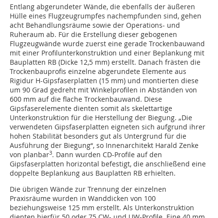
Entlang abgerundeter Wände, die ebenfalls der äußeren
Hülle eines Flugzeugrumpfes nachempfunden sind, gehen
acht Behandlungsräume sowie der Operations- und
Ruheraum ab. Für die Erstellung dieser gebogenen
Flugzeugwände wurde zuerst eine gerade Trockenbauwand
mit einer Profilunterkonstruktion und einer Beplankung mit
Bauplatten RB (Dicke 12,5 mm) erstellt. Danach frästen die
Trockenbauprofis einzelne abgerundete Elemente aus
Rigidur H-Gipsfaserplatten (15 mm) und montierten diese
um 90 Grad gedreht mit Winkelprofilen in Abständen von
600 mm auf die flache Trockenbauwand. Diese
Gipsfaserelemente dienten somit als skelettartige
Unterkonstruktion für die Herstellung der Biegung. „Die
verwendeten Gipsfaserplatten eigneten sich aufgrund ihrer
hohen Stabilität besonders gut als Untergrund für die
Ausführung der Biegung“, so Innenarchitekt Harald Zenke
3
von planbar
. Dann wurden CD-Profile auf den
Gipsfaserplatten horizontal befestigt, die anschließend eine
doppelte Beplankung aus Bauplatten RB erhielten.
Die übrigen Wände zur Trennung der einzelnen
Praxisräume wurden in Wanddicken von 100
beziehungsweise 125 mm erstellt. Als Unterkonstruktion
dienten hierfür 50 oder 75 CW- und UW-Profile. Eine 40 mm