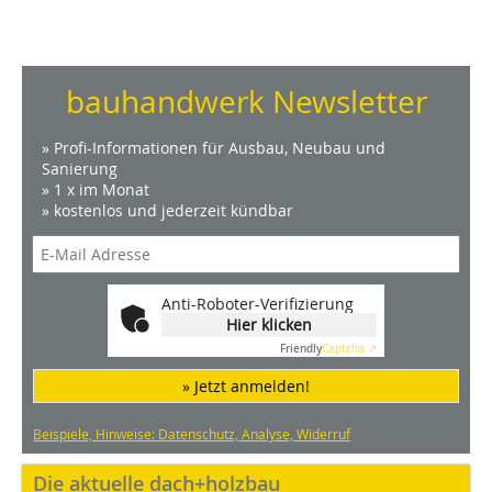
bauhandwerk Newsletter
» Profi-Informationen für Ausbau, Neubau und
Sanierung
» 1 x im Monat
» kostenlos und jederzeit kündbar
Anti-Roboter-Verifizierung
Hier klicken
Friendly
Captcha ⇗
» Jetzt anmelden!
Beispiele, Hinweise: Datenschutz, Analyse, Widerruf
Die aktuelle dach+holzbau