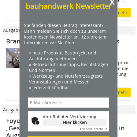
x
Mainzer Praxis finden große und kleine...
bauhandwerk Newsletter
mehr
Sie fanden diesen Beitrag interessant?
Ausgabe 03/2010
Dann melden Sie sich doch zu unserem
kostenlosen Newsletter an. 12 x pro Jahr
Brandschutzdecken in Zahnarztpraxis
informieren wir Sie über:
Anfang der 1990er Jahre wurde der
» neue Produkte, Bauprojekt und
gesamte Altbau in Potsdam saniert, in
Ausführungsmethoden
dessen Erdgeschoss sich die Zahnarztpraxis
» Betriebsführungstipps, Rechtsfragen
befindet, die im November 2006 bis auf die
und Normen
Grundmauern niederbrannte. Zielsetzung
» Werkzeug- und Nutzfahrzeugtests,
der...
Veranstaltungen und Messen
» jederzeit kündbar
mehr
Ausgabe 09/2018
Anti-Roboter-Verifizierung
Foyer und Treppenhaus im
Hier klicken
„Gesundheitszentrums Vincentinum“ in
Friendly
Captcha ⇗
Augsburg