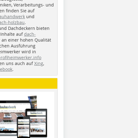
iken, Verarbeitungs- und
n finden Sie auf
bauhandwerk
und
ach-holzbau
.
und Dachdeckern bieten
Inhalte auf
dach-
r an einer hohen Qualität
ichen Ausführung
eimwerker wird in
profiheimwerker.info
nden uns auch auf
Xing
,
cebook
.