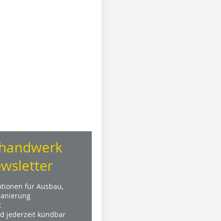
handwerk
wsletter
ationen für Ausbau,
anierung
t
nd jederzeit kündbar