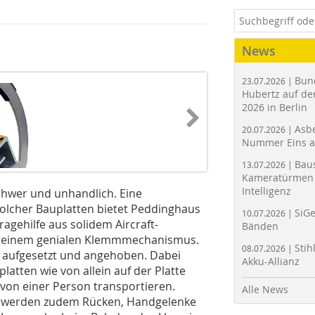
News
Bun
23.07.2026 |
Hubertz auf der
2026 in Berlin
Asbe
20.07.2026 |
Nummer Eins 
Bau
13.07.2026 |
Kameratürmen 
Intelligenz
chwer und unhandlich. Eine
solcher Bauplatten bietet Peddinghaus
SiGe
10.07.2026 |
ragehilfe aus solidem Aircraft-
Bänden
t einem genialen Klemmmechanismus.
Stih
08.07.2026 |
te aufgesetzt und angehoben. Dabei
Akku-Allianz
atten wie von allein auf der Platte
t von einer Person transportieren.
Alle News
fe werden zudem Rücken, Handgelenke