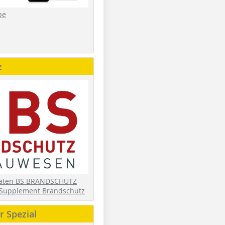
be
z
daten BS BRANDSCHUTZ
Supplement Brandschutz
 Spezial