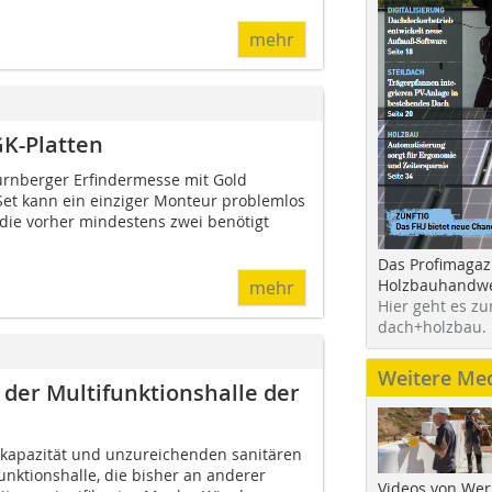
mehr
GK-Platten
ürnberger Erfindermesse mit Gold
et kann ein einziger Monteur problemlos
r die vorher mindestens zwei benötigt
Das Profimagaz
Holzbauhandwe
mehr
Hier geht es zu
dach+holzbau.
Weitere Me
 der Multifunktionshalle der
apazität und unzureichenden sanitären
funktionshalle, die bisher an anderer
Videos von Wer