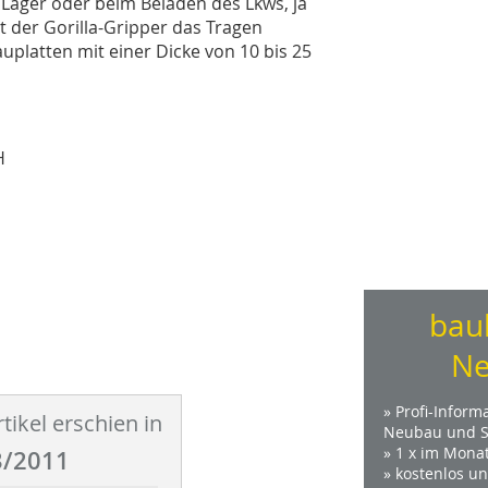
 Lager oder beim Beladen des Lkws, ja
ht der Gorilla-Gripper das Tragen
auplatten mit einer Dicke von 10 bis 25
H
bau
Ne
» Profi-Inform
tikel erschien in
Neubau und S
» 1 x im Mona
/2011
» kostenlos u