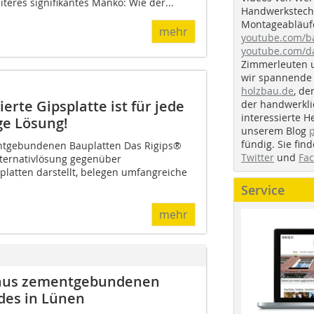
iteres signifikantes Manko: Wie der...
Handwerkstechn
Montageabläufe
mehr
youtube.com/
youtube.com/d
Zimmerleuten 
wir spannende 
holzbau.de
, de
erte Gipsplatte ist für jede
der handwerkl
interessierte H
ge Lösung!
unserem Blog
fündig. Sie fi
entgebundenen Bauplatten Das Rigips®
Twitter
und
Fa
lternativlösung gegenüber
atten darstellt, belegen umfangreiche
Service
mehr
 aus zementgebundenen
des in Lünen