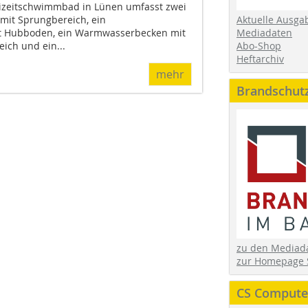
eizeitschwimmbad in Lünen umfasst zwei
mit Sprungbereich, ein
Aktuelle Ausga
 Hubboden, ein Warmwasserbecken mit
Mediadaten
ich und ein...
Abo-Shop
Heftarchiv
mehr
Brandschut
zu den Media
zur Homepage 
CS Computer