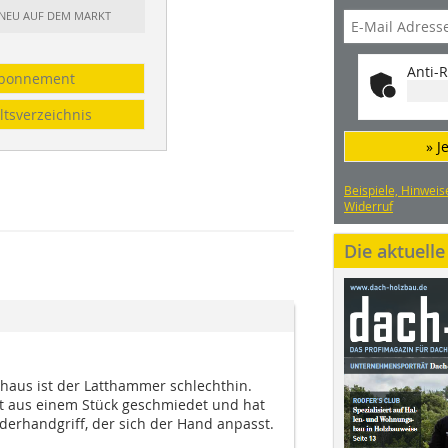
: NEU AUF DEM MARKT
Anti-R
bonnement
ltsverzeichnis
» J
Beispiele, Hinweis
Widerruf
Die aktuell
ghaus ist der Latthammer schlechthin.
ist aus einem Stück geschmiedet und hat
erhandgriff, der sich der Hand anpasst.