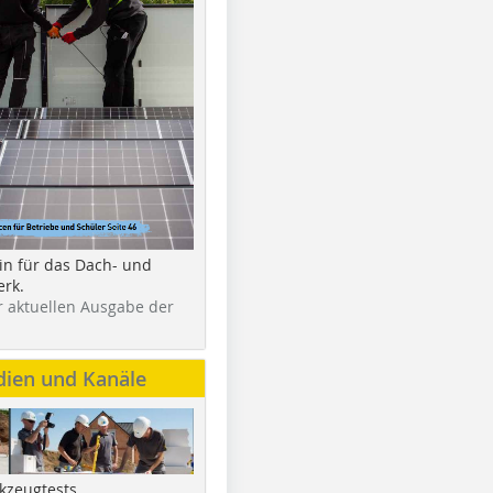
in für das Dach- und
rk.
r aktuellen Ausgabe der
dien und Kanäle
kzeugtests,