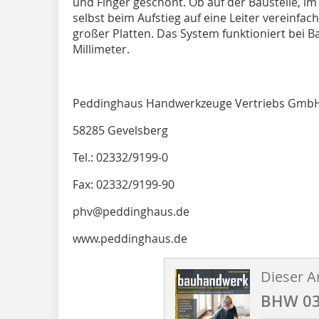
und Finger geschont. Ob auf der Baustelle, im
selbst beim Aufstieg auf eine Leiter vereinfac
großer Platten. Das System funktioniert bei B
Millimeter.
Peddinghaus Handwerkzeuge Vertriebs Gmb
58285 Gevelsberg
Tel.: 02332/9199-0
Fax: 02332/9199-90
phv@peddinghaus.de
www.peddinghaus.de
Dieser Ar
BHW 03