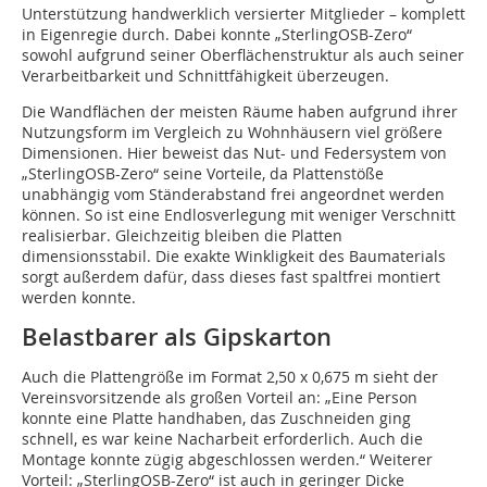
Unterstützung handwerklich versierter Mitglieder – komplett
in Eigenregie durch. Dabei konnte „SterlingOSB-Zero“
sowohl aufgrund seiner Oberflächenstruktur als auch seiner
Verarbeitbarkeit und Schnittfähigkeit überzeugen.
Die Wandflächen der meisten Räume haben aufgrund ihrer
Nutzungsform im Vergleich zu Wohnhäusern viel größere
Dimensionen. Hier beweist das Nut- und ­Federsystem von
„SterlingOSB-Zero“ seine Vorteile, da Plattenstöße
unabhängig vom Ständerabstand frei angeordnet werden
können. So ist eine Endlosver­legung mit weniger Verschnitt
realisierbar. ­Gleichzeitig bleiben die Platten
dimensionsstabil. Die exakte Winkligkeit des Baumaterials
sorgt außerdem dafür, dass dieses fast spaltfrei montiert
werden konnte.
Belastbarer als Gipskarton
Auch die Plattengröße im Format 2,50 x 0,675 m sieht der
Vereinsvorsitzende als großen Vorteil an: „Eine Person
konnte eine Platte handhaben, das ­Zuschneiden ging
schnell, es war keine Nacharbeit erforderlich. Auch die
Montage konnte zügig abgeschlossen ­werden.“ Weiterer
Vorteil: „SterlingOSB-Zero“ ist auch in geringer Dicke