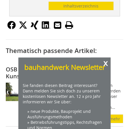
Inhaltsverzeichnis
Thematisch passende Artikel:
x
bauhandwerk Newsletter
OSB verwandelt Hühnerstall in
Kunstgalerie
Sie fanden diesen Beitrag interessant?
Aufgrund ihrer markanten, lebendigen
Dann melden Sie sich doch zu unserem
Textur und ihres natürlichen Looks werden
kostenlosen Newsletter an. 12 x pro Jahr
SterlingOSB Zero-Platten von West Fraser
informieren wir Sie über:
bei der Innenraumgestaltung immer
häufiger auch unverkleidet verbaut. In...
» neue Produkte, Bauprojekt und
Ausführungsmethoden
mehr
» Betriebsführungstipps, Rechtsfragen
und Normen