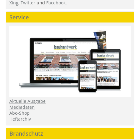
Xing
,
Twitter
und
Facebook
.
Service
Aktuelle Ausgabe
Mediadaten
Abo-Shop
Heftarchiv
Brandschutz