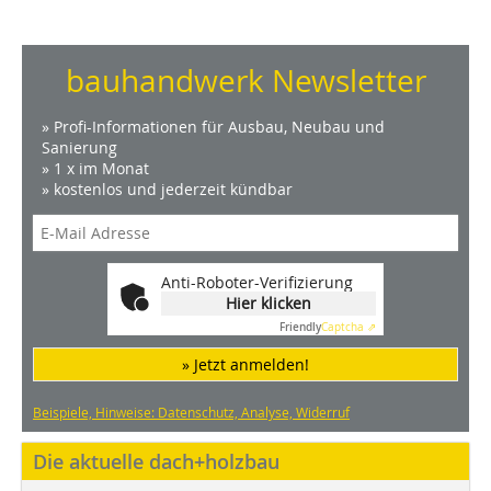
bauhandwerk Newsletter
» Profi-Informationen für Ausbau, Neubau und
Sanierung
» 1 x im Monat
» kostenlos und jederzeit kündbar
Anti-Roboter-Verifizierung
Hier klicken
Friendly
Captcha ⇗
» Jetzt anmelden!
Beispiele, Hinweise: Datenschutz, Analyse, Widerruf
Die aktuelle dach+holzbau