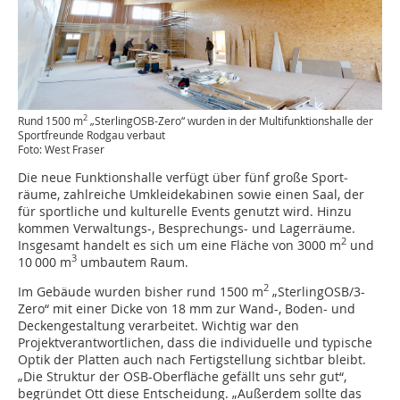
2
Rund 1500 m
„SterlingOSB-Zero“ wurden in der Multi­funktionshalle der
Sportfreunde Rodgau verbaut
Foto: West Fraser
Die neue Funktionshalle verfügt über fünf große Sport­
räume, zahlreiche Umkleidekabinen sowie einen Saal, der
für sportliche und kulturelle Events genutzt wird. Hinzu
kommen Verwaltungs-, Besprechungs- und Lagerräume.
2
Insgesamt handelt es sich um eine Fläche von 3000 m
und
3
10 000 m
umbautem Raum.
2
Im Gebäude wurden bisher rund 1500 m
„Sterling­OSB/3-
Zero“ mit einer Dicke von 18 mm zur Wand-, Boden- und
Deckengestaltung verarbeitet. Wichtig war den
Projektverantwortlichen, dass die ­individuelle und typische
Optik der Platten auch nach Fertigstellung sichtbar bleibt.
„Die Struktur der OSB-­Oberfläche gefällt uns sehr gut“,
begründet Ott diese Entscheidung. „Außerdem sollte das