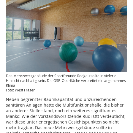
Das Mehrzweck­gebäude der Sportfreunde Rodgau sollte in vielerlei
Hinsicht nachhaltig sein. Die OSB-Oberfläche verbreitet ein angenehmes
Klima
Foto: West Fraser
Neben begrenzter Raumkapazität und unzureichenden
sanitären Anlagen hatte die Multi­funktionshalle, die bisher
an anderer Stelle stand, noch ein weiteres signifikantes
Manko: Wie der ­Vorstandsvorsitzende Rudi Ott verdeutlicht,
war diese unter energetischen Gesichtspunkten so nicht
mehr ­tragbar. Das neue Mehrzweckgebäude sollte in