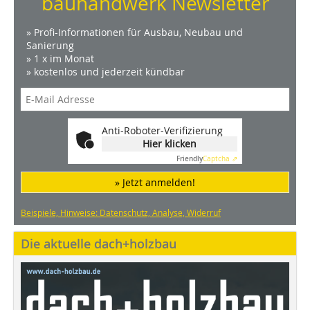
bauhandwerk Newsletter
» Profi-Informationen für Ausbau, Neubau und
Sanierung
» 1 x im Monat
» kostenlos und jederzeit kündbar
Anti-Roboter-Verifizierung
Hier klicken
Friendly
Captcha ⇗
» Jetzt anmelden!
Beispiele, Hinweise: Datenschutz, Analyse, Widerruf
Die aktuelle dach+holzbau