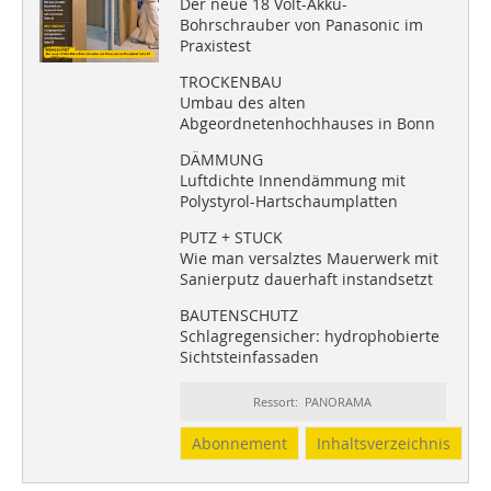
Der neue 18 Volt-Akku-
Bohrschrauber von Panasonic im
Praxistest
TROCKENBAU
Umbau des alten
Abgeordnetenhochhauses in Bonn
DÄMMUNG
Luftdichte Innendämmung mit
Polystyrol-Hartschaumplatten
PUTZ + STUCK
Wie man versalztes Mauerwerk mit
Sanierputz dauerhaft instandsetzt
BAUTENSCHUTZ
Schlagregensicher: hydrophobierte
Sichtsteinfassaden
Ressort: PANORAMA
Abonnement
Inhaltsverzeichnis