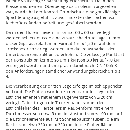
ist eine vollflächige Spachtelung erforderlich. Da in den
Klassenräumen ein Oberbelag aus Linoleum vorgesehen
war, wurde bei der Konrad-Grundschule eine ganzflächige
Spachtelung ausgeführt. Zuvor mussten die Flächen von
Kleberückständen befreit und gesäubert worden.
Da in den Fluren Fliesen im Format 60 x 60 cm verlegt
werden sollten, musste eine zusätzliche dritte Lage 10 mm
dicker Gipsfaserplatten im Format 1 m x 1,50 m auf dem
Trockenestrich verlegt werden, um die Belastbarkeit der
Unterbodenkonstruktion zu erhöhen. Die zulässige Punktlast
der Konstruktion konnte so um 1 kN (von 3,0 kN auf 4,0 kN)
gesteigert werden und entsprach damit nach DIN 1055-3
den Anforderungen sämtlicher Anwendungsbereiche 1 bis
4.
Die Verarbeitung der dritten Lage erfolgte im schleppenden
Verband. Die Platten wurden zu den darunter liegenden
Estrichelementen mit einem Fugenversatz von ≥ 20 cm
verlegt. Dabei trugen die Trockenbauer vorher den
Estrichkleber des Herstellers in Raupenform mit einem
Durchmesser von etwa 5 mm im Abstand von ≤ 100 mm auf
die Estrichelemente auf. Mit Schnellbauschrauben, die im
Raster von etwa 250 mm x 250 mm in die Plattenfläche