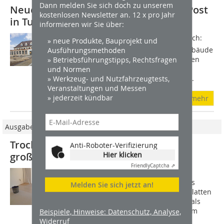
Dann melden Sie sich doch zu unserem
Neuer Boden: Umnutzung der alten Post
kostenlosen Newsletter an. 12 x pro Jahr
in Tuttlingen zur Kita
informieren wir Sie über:
Die Kinder der Kita Alte Post freuen sich:
» neue Produkte, Bauprojekt und
Ausführungsmethoden
Nach dem Umbau wurde aus dem Gebäude
» Betriebsführungstipps, Rechtsfragen
der ehemaligen Hauptpost in Tuttlingen
und Normen
eine moderne Kindertagesstätte.
» Werkzeug- und Nutzfahrzeugtests,
Umfassende Arbeiten waren für den...
Veranstaltungen und Messen
» jederzeit kündbar
mehr
Ausgabe 12/2017
Trockenestrich Elemente für
Anti-Roboter-Verifizierung
Hier klicken
großformatige Fliesen
Friendly
Captcha ⇗
So sehr sich Estrichelemente aus
Gipsfaserplatten beziehungsweise aus
Melden Sie sich jetzt an!
zementgebundenen Leicht­betonbauplatten
für viele Ausbaubereiche inzwischen als
Standard durchgesetzt haben  mit dem
Beispiele, Hinweise: Datenschutz, Analyse,
Widerruf
aktuellen...