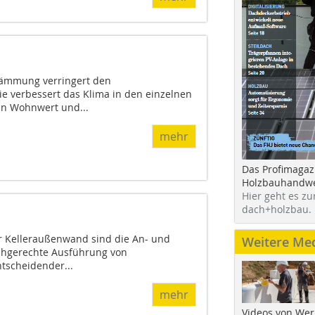
dämmung verringert den
ie verbessert das Klima in den einzelnen
en Wohnwert und...
mehr
Das Profimagaz
Holzbauhandwe
Hier geht es zu
dach+holzbau.
r Kelleraußenwand sind die An- und
Weitere Me
chgerechte Ausführung von
tscheidender...
mehr
Videos von Wer