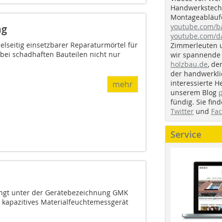
Handwerkstechn
Montageabläufe
youtube.com/
ng
youtube.com/d
ielseitig einsetzbarer Reparaturmörtel für
Zimmerleuten 
 bei schadhaften Bauteilen nicht nur
wir spannende 
holzbau.de
, de
der handwerkl
interessierte H
mehr
unserem Blog
fündig. Sie fi
Twitter
und
Fa
Service
ringt unter der Gerätebezeichnung GMK
s kapazitives Materialfeuchtemessgerät