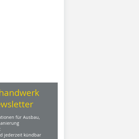
handwerk
wsletter
ationen für Ausbau,
anierung
t
nd jederzeit kündbar