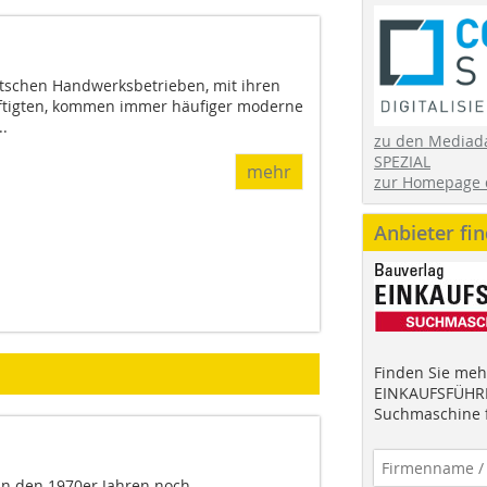
tschen Handwerksbetrieben, mit ihren
äftigten, kommen immer häufiger moderne
..
zu den Mediad
SPEZIAL
mehr
zur Homepage 
Anbieter fi
Finden Sie mehr
EINKAUFSFÜHRE
Suchmaschine f
in den 1970er Jahren noch