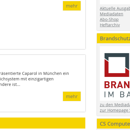
mehr
Aktuelle Ausga
Mediadaten
Abo-Shop
Heftarchiv
Brandschut
 präsentierte Caparol in München ein
richsystem mit einzigartigen
dere ist...
mehr
zu den Media
zur Homepage 
CS Computer