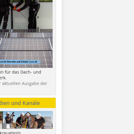
in für das Dach- und
rk.
r aktuellen Ausgabe der
dien und Kanäle
kzeugtests,