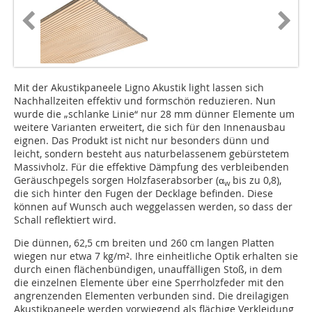
Mit der Akustikpaneele Ligno Akustik light lassen sich
Nachhallzeiten effektiv und formschön reduzieren. Nun
wurde die „schlanke Linie“ nur 28 mm dünner Elemente um
weitere Varianten erweitert, die sich für den Innenausbau
eignen. Das Produkt ist nicht nur besonders dünn und
leicht, sondern besteht aus naturbelassenem gebürstetem
Massivholz. Für die effektive Dämpfung des verbleibenden
Geräuschpegels sorgen Holzfaserabsorber (α
bis zu 0,8),
w
die sich hinter den Fugen der Decklage befinden. Diese
können auf Wunsch auch weggelassen werden, so dass der
Schall reflektiert wird.
Die dünnen, 62,5 cm breiten und 260 cm langen Platten
wiegen nur etwa 7 kg/m². Ihre einheitliche Optik erhalten sie
durch einen flächenbündigen, unauffälligen Stoß, in dem
die einzelnen Elemente über eine Sperrholzfeder mit den
angrenzenden Elementen verbunden sind. Die dreilagigen
Akustikpaneele werden vorwiegend als flächige Verkleidung