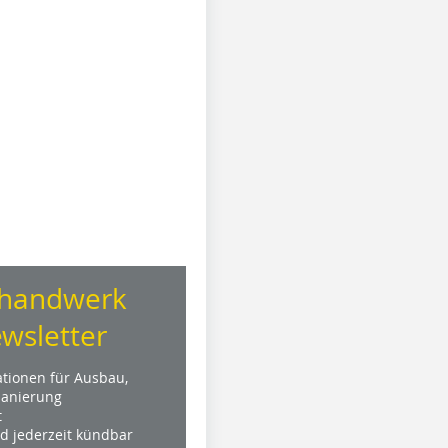
handwerk
wsletter
ationen für Ausbau,
anierung
t
nd jederzeit kündbar