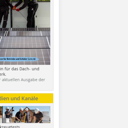
in für das Dach- und
rk.
r aktuellen Ausgabe der
dien und Kanäle
kzeugtests,