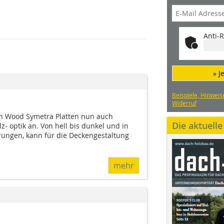
Anti-R
» J
Beispiele, Hinweis
Widerruf
en Wood Symetra Platten nun auch
Die aktuell
- optik an. Von hell bis dunkel und in
ungen, kann für die Deckengestaltung
mehr