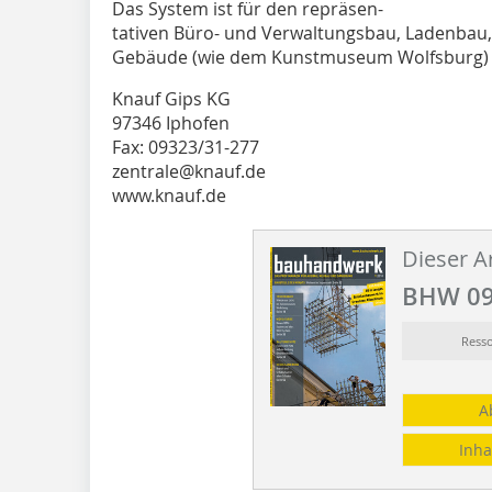
Das System ist für den repräse­n-
tativen Büro- und Verwaltungs­bau, Ladenbau,
Gebäude (wie dem Kunstmuseum Wolfsburg) u
Knauf Gips KG
97346 Iphofen
Fax: 09323/31-277
zentrale@knauf.de
www.knauf.de
Dieser Ar
BHW 09
Ress
A
Inha