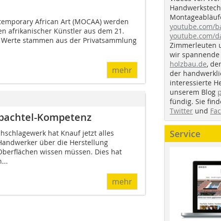
Handwerkstechn
Montageabläufe
temporary African Art (MOCAA) werden
youtube.com/
n afrikanischer Künstler aus dem 21.
youtube.com/d
ie Werte stammen aus der Privatsammlung
Zimmerleuten 
wir spannende 
holzbau.de
, de
mehr
der handwerkl
interessierte H
unserem Blog
fündig. Sie fi
Twitter
und
Fa
Spachtel-Kompetenz
Service
hschlagewerk hat Knauf jetzt alles
Handwerker über die Herstellung
 Oberflächen wissen müssen. Dies hat
...
mehr