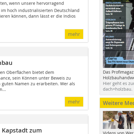
ichten, wenn unsere hervorragend
 im hoch industrialisierten Deutschland
sieren können, dann lässt er die Indios
mehr
nbau
Das Profimagaz
en Oberflächen bietet dem
Holzbauhandwe
ance, sein Können unter Beweis zu
Hier geht es zu
en guten Namen zu erarbeiten. Wer als
dach+holzbau.
n...
mehr
Weitere Me
n Kapstadt zum
Videos von Wer