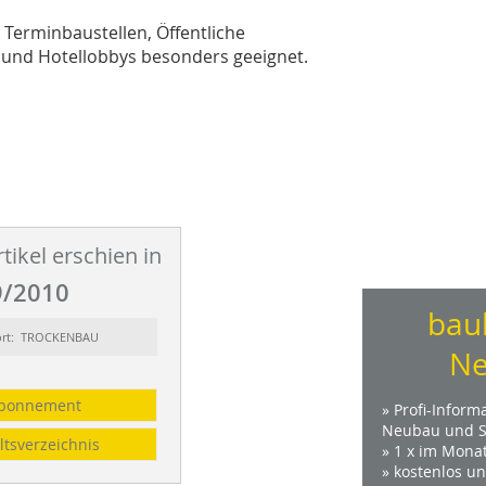
 Terminbaustellen, Öffentliche
nd Hotellobbys besonders geeignet.
tikel erschien in
/2010
bau
ort: TROCKENBAU
Ne
bonnement
» Profi-Inform
Neubau und S
ltsverzeichnis
» 1 x im Mona
» kostenlos u