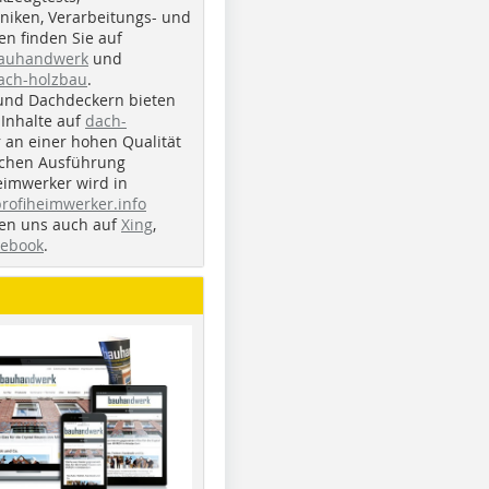
iken, Verarbeitungs- und
n finden Sie auf
bauhandwerk
und
ach-holzbau
.
und Dachdeckern bieten
Inhalte auf
dach-
r an einer hohen Qualität
ichen Ausführung
eimwerker wird in
profiheimwerker.info
nden uns auch auf
Xing
,
cebook
.