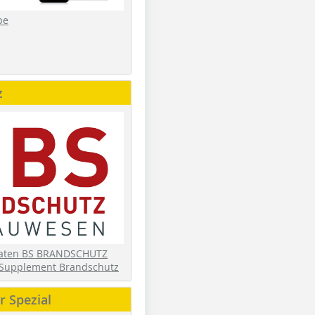
be
z
daten BS BRANDSCHUTZ
Supplement Brandschutz
 Spezial