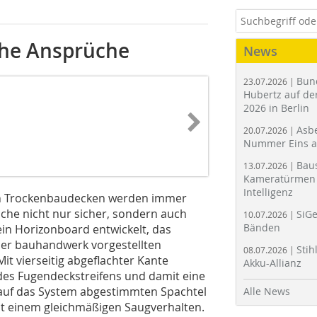
ohe Ansprüche
News
Bun
23.07.2026 |
Hubertz auf der
2026 in Berlin
Asbe
20.07.2026 |
Nummer Eins 
Bau
13.07.2026 |
Kameratürmen 
Intelligenz
von Trockenbaudecken werden immer
he nicht nur sicher, sondern auch
SiGe
10.07.2026 |
Bänden
sein Horizonboard entwickelt, das
 der bauhandwerk vorgestellten
Stih
08.07.2026 |
t vierseitig abgeflachter Kante
Akku-Allianz
des Fugendeckstreifens und damit eine
 auf das System abgestimmten Spachtel
Alle News
it einem gleichmäßigen Saugverhalten.