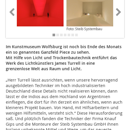
Foto: Steib Systembau
Foto: Be
Im Kunstmuseum Wolfsburg ist noch bis Ende des Monats
ein so genanntes Ganzfeld Piece zu sehen.
Mit Hilfe von Licht und Trockenbautechnik entführt das
Werk des Lichtkünstlers James Turrell in eine
grenzenlose Welt aus Raum und Licht.
„Herr Turrell lässt ausrichten, wenn unsere hervorragend
ausgebildeten Techniker im hoch industrialisierten
Deutschland diese Details nicht realisieren können, dann
lässt er die Indios aus dem Hochland von Argentinien
einfliegen, die dort für ihn derzeit ein ähnliches, wenn auch
kleineres Projekt bauen. Von Hand, mit Hilfsarbeitern und
wenigen Hilfsmitteln, versteht sich.“ Diese Herausforderung
saß. Und plötzlich fanden die Techniker der Firma Knauf
Gips und die Monteure der Steib Systembau GmbH ihnen
bislang unbekannte Mittel und Wege, um das neueste