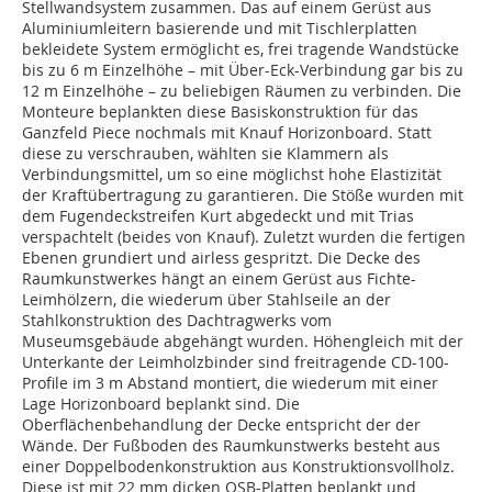
Stellwandsystem zusammen. Das auf einem Gerüst aus
Aluminiumleitern basierende und mit Tischlerplatten
bekleidete System ermöglicht es, frei tragende Wandstücke
bis zu 6 m Einzelhöhe – mit Über-Eck-Verbindung gar bis zu
12 m Einzelhöhe – zu beliebigen Räumen zu verbinden. Die
Monteure beplankten diese Basiskonstruktion für das
Ganzfeld Piece nochmals mit Knauf Horizonboard. Statt
diese zu verschrauben, wählten sie Klammern als
Verbindungsmittel, um so eine möglichst hohe Elastizität
der Kraftübertragung zu garantieren. Die Stöße wurden mit
dem Fugendeckstreifen Kurt abgedeckt und mit Trias
verspachtelt (beides von Knauf). Zuletzt wurden die fertigen
Ebenen grundiert und airless gespritzt. Die Decke des
Raumkunstwerkes hängt an einem Gerüst aus Fichte-
Leimhölzern, die wiederum über Stahlseile an der
Stahlkonstruktion des Dachtragwerks vom
Museumsgebäude abgehängt wurden. Höhengleich mit der
Unterkante der Leimholzbinder sind freitragende CD-100-
Profile im 3 m Abstand montiert, die wiederum mit einer
Lage Horizonboard beplankt sind. Die
Oberflächenbehandlung der Decke entspricht der der
Wände. Der Fußboden des Raumkunstwerks besteht aus
einer Doppelbodenkonstruktion aus Konstruktionsvollholz.
Diese ist mit 22 mm dicken OSB-Platten beplankt und