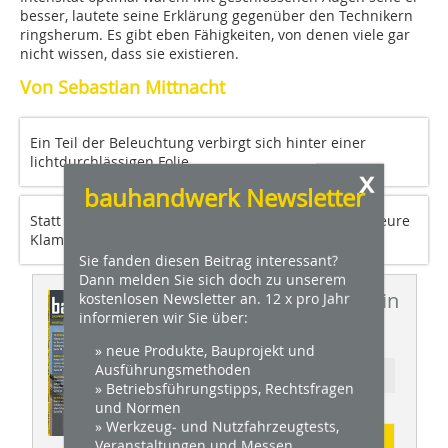
besser, lautete seine Erklärung gegenüber den Technikern
ringsherum. Es gibt eben Fähigkeiten, von denen viele gar
nicht wissen, dass sie existieren.
Von Sebastian Mittnacht
Ein Teil der Beleuchtung verbirgt sich hinter einer
lichtdurchlässigen Folie
x
bauhandwerk Newsletter
Statt die Platten zu verschrauben, wählten die Monteure
Klammern als Verbindungsmittel
Sie fanden diesen Beitrag interessant?
Dann melden Sie sich doch zu unserem
Dieser Artikel erschien in
kostenlosen Newsletter an. 12 x pro Jahr
informieren wir Sie über:
BHW 09/2010
» neue Produkte, Bauprojekt und
Ausführungsmethoden
Ressort: TROCKENBAU
» Betriebsführungstipps, Rechtsfragen
und Normen
» Werkzeug- und Nutzfahrzeugtests,
Abonnement
Veranstaltungen und Messen