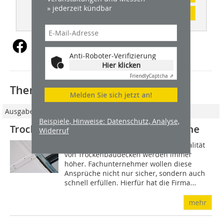
» jederzeit kündbar
Inhaltsverzeichnis
Anti-Roboter-Verifizierung
Hier klicken
Friendly
Captcha ⇗
Thematisch passende Artikel:
Melden Sie sich jetzt an!
Ausgabe 09/2010
Beispiele, Hinweise: Datenschutz, Analyse,
Trockenbaudecken für hohe Ansprüche
Widerruf
Die Ansprüche an die Oberflächenqualität
von Trockenbaudecken werden immer
höher. Fachunternehmer wollen diese
Ansprüche nicht nur sicher, sondern auch
schnell erfüllen. Hierfür hat die Firma...
mehr