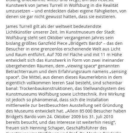
Kunstwerk von James Turrell in Wolfsburg in die Realität
umzusetzen – und entdeckten dabei eigene Fähigkeiten, von
denen sie gar nicht gewusst hatten, dass sie existieren.
James Turrell gilt als der weltweit bedeutendste
Lichtkünstler unserer Zeit. Im Kunstmuseum der Stadt
Wolfsburg steht seit Oktober vergangenen Jahres sein
bislang größtes Ganzfeld Piece „Bridget‘s Bardo“ – das den
Besucher in eine grenzenlos erscheinende Welt aus Licht
und Raum entführt. Auf 700 m² Fläche und mit 11 m Höhe
entwickelt sich das Kunstwerk in Form von zwei ineinander
übergehenden Räumen, dem „viewing space“ genannten
Betrachterraum und dem Erfahrungsraum namens „sensing
space“. Die Mittel, aus denen dieses Raumerlebnis in dem
eigentlich vollkommen leeren Saal besteht, sind scheinbar
banal: Trockenbaukonstruktionen, das Stellwandsystem des
Kunstmuseums Wolfsburg sowie Lichttechnik. Ihre Wirkung
ist jedoch so phänomenal, dass sich die Installation
mittlerweile zur bestbesuchten Ausstellung seit Gründung
des Museums entwickelt hat. „Allein 85 000 Besucher haben
Bridget‘s Bardo vom 24. Oktober 2009 bis 31. Juli 2010
bereits besucht, und das Interesse ist weiterhin riesig“,
freuen sich Henning Schaper, Geschäftsführer des