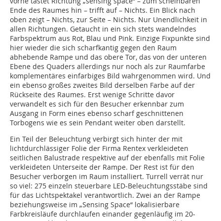
vorne tastet Richtung „sensing space“ – zum scheinbaren
Ende des Raumes hin – trifft auf – Nichts. Ein Blick nach
oben zeigt – Nichts, zur Seite – Nichts. Nur Unendlichkeit in
allen Richtungen. Getaucht in ein sich stets wandelndes
Farbspektrum aus Rot, Blau und Pink. Einzige Fixpunkte sind
hier wieder die sich scharfkantig gegen den Raum
abhebende Rampe und das obere Tor, das von der unteren
Ebene des Quaders allerdings nur noch als zur Raumfarbe
komplementäres einfarbiges Bild wahrgenommen wird. Und
ein ebenso großes zweites Bild derselben Farbe auf der
Rückseite des Raumes. Erst wenige Schritte davor
verwandelt es sich für den Besucher erkennbar zum
Ausgang in Form eines ebenso scharf geschnittenen
Torbogens wie es sein Pendant weiter oben darstellt.
Ein Teil der Beleuchtung verbirgt sich hinter der mit
lichtdurchlässiger Folie der Firma Rentex verkleideten
seitlichen Balustrade respektive auf der ebenfalls mit Folie
verkleideten Unterseite der Rampe. Der Rest ist für den
Besucher verborgen im Raum installiert. Turrell verrät nur
so viel: 275 einzeln steuerbare LED-Beleuchtungsstäbe sind
für das Lichtspektakel verantwortlich. Zwei an der Rampe
beziehungsweise im „Sensing Space“ lokalisierbare
Farbkreisläufe durchlaufen einander gegenläufig im 20-