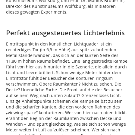
Kunstmuseums Wolfsburg und Prof. Dr. Markus Brüderlin,
Direktor des Kunstmuseums Wolfsburg, als Initiatoren
dieses gewagten Experiments.
Perfekt ausgesteuertes Lichterlebnis
Eintrittspunkt in den künstlichen Lichtquader ist ein
rechteckiges Tor (in 6,5 m Höhe) aus spitz zulaufenden
Metallständerwänden, das sich an der kurzen Seite des
11,80 m hohen Raums befindet. Eine lang gestreckte Rampe
führt von hier aus hinunter in die Szenerie, die allein durch
Licht und Leere brilliert. Schon wenige Meter hinter dem
Eintrittstor fühlt der Besucher die Konturen ringsum
verschwimmen. Obere Raumkanten? Nicht zu sehen. Die
Decke? Unendliche Farbe. Die Front, auf die der Besucher
auf seinem Weg nach unten zuläuft? Grenzenloses Licht.
Einzige Anhaltspunkte scheinen die Rampe selbst zu sein
und die scharfen Kanten, die den vorderen Rahmen des
„viewing space“ konturieren. Wer von hier nach oben blickt,
erahnt den Beginn der Raumkanten zwischen Decke und
Wänden – und spürt gleichzeitig, wie sie sich schon wenige
Meter weiter in Luft aufzulösen scheinen. Wer sich nach