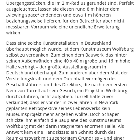
Übergangsstücken, die im 2 m-Radius gerundet sind. Perfekt
ausgeleuchtet, lassen sie diesen rund 8 m hinter dem
„viewing space“ endenden und etwa 1 m höheren
beziehungsweise tieferen, für den Betrachter aber nicht
messbaren Vorraum wie eine unendliche Erweiterung
wirken.
Dass eine solche Kunstinstallation in Deutschland
überhaupt möglich wurde, ist dem Kunstmuseum Wolfsburg
selbst zu verdanken. Zum einen dem Bauwerk, das hinter
seinen Außenwänden eine 40 x 40 m große und 16 m hohe
Halle verbirgt – der größte Ausstellungsraum in
Deutschland überhaupt. Zum anderen aber dem Mut, der
Vorstellungskraft und dem Durchhaltevermögen des
Geschäftsführers und des Direktors, die nach dem ersten
Nein von Turrell auf sein Gesuch, ein Projekt in Wolfsburg
durchzuführen, nicht aufgaben. Turrell hatte zuvor
verkündet, dass er vor der in zwei Jahren in New York
geplanten Retrospektive seines Lebenswerks kein
Museumsprojekt mehr angehen wollte. Doch Schaper
schickte ihm einfach die Baupläne des Kunstmuseums
Wolfsburg mit der darin integrierten enormen Halle. Als
Antwort kam eine Handskizze: ein Schnitt durch das
Raumkunstwerk mit zugehörigem Grundriss – und einer