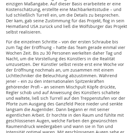
einzigen Maßangabe. Auf dieser Basis erarbeitete er eine
Kostenschätzung, erstellte eine Machbarkeitsstudie – und
lud schließlich Turrell ein, um die Details zu besprechen.
Der kam, gab seine Zustimmung für das Projekt, flog in sein
Heimatland USA zurück und ließ die Wolfsburger das Projekt
selbst realisieren.
Für die einzelnen Schritte – von der ersten Schraube bis
zum Tag der Eröffnung – hatte das Team gerade einmal vier
Wochen Zeit. Bis zu 30 Personen werkelten daher Tag und
Nacht, um die Vorstellung des Künstlers in die Realität
umzusetzen. Der Künstler selbst reiste erst eine Woche vor
der Eröffnung nochmals an, um zusammen mit einem
Lichttechniker die Beleuchtung abzustimmen. Während
jener – ein zu den internationalen Spitzenkräften
gehörender Profi – an seinem Mischpult Köpfe drückte,
Regler schob und auf Anweisung des Künstlers schaltete
und waltete, ließ sich Turrell auf den Treppenstufen vor der
Pforte zum Ausgang des Ganzfeld Piece nieder und senkte
langsam die Augenlider. Dann begann er mit seiner
eigentlichen Arbeit. Er horchte in den Raum und fühlte mit
geschlossenen Augen, welche Farben den gewünschten
Raumeindruck wiedergaben und wann sie in Ton und
Intensität optimal waren. Mit geschlossenen Augen sehe er