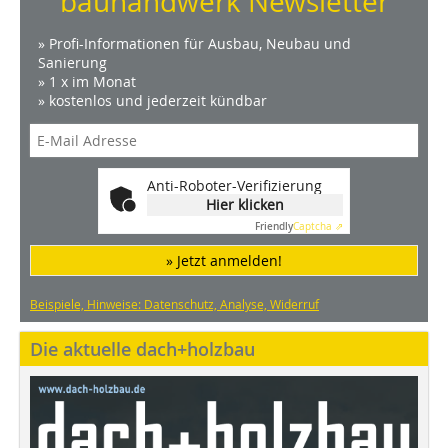
bauhandwerk Newsletter
» Profi-Informationen für Ausbau, Neubau und
Sanierung
» 1 x im Monat
» kostenlos und jederzeit kündbar
Anti-Roboter-Verifizierung
Hier klicken
Friendly
Captcha ⇗
» Jetzt anmelden!
Beispiele, Hinweise: Datenschutz, Analyse, Widerruf
Die aktuelle dach+holzbau