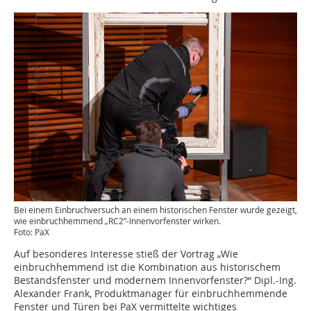
Bei einem Einbruchversuch an einem historischen Fenster wurde gezeigt,
wie einbruchhemmend „RC2“-Innenvorfenster wirken.
Foto: PaX
Auf besonderes Interesse stieß der Vortrag „Wie
einbruchhemmend ist die Kombination aus historischem
Bestandsfenster und modernem Innenvorfenster?“ Dipl.-Ing.
Alexander Frank, Produktmanager für einbruchhemmende
Fenster und Türen bei PaX vermittelte wichtiges