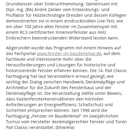
Grundwissen über Einbruchhemmung. Gemeinsam mit
Dipl.-Ing. (BA) André Zänker vom Entwicklungs- und
Prüflabor für Holztechnologie Dresden und dessen Kollegen
demonstrierten sie in einem eindrucksvollen Live-Test, wie
ein über 100 Jahre altes Fenster im Zusammenspiel mit
einem RC2-zertifizierten Innenvorfenster aus Holz
Einbrechern beeindruckenden Widerstand leisten kann.
Abgerundet wurde das Programm mit einem Hinweis auf
das Fachportal
www.fenster-im-baudenkmal.de
, auf dem
Fachleute und Interessierte mehr über die
Herausforderungen und Lösungen für historische und
historisierende Fenster erfahren können. Die 14. PaX Classic
Fachtagung hat laut Veranstaltern erneut gezeigt, wie
wichtig der Dialog zwischen Handwerk, Denkmalpflege und
Architektur für die Zukunft des Fensterbaus und der
Denkmalpflege ist. Die Veranstaltung stellte unter Beweis,
dass Kastenfensterkonstruktionen den höchsten
Anforderungen an Energieeffizienz, Schallschutz und
Sicherheit entsprechen können. Seit 1996 wird die
Fachtagung „Fenster im Baudenkmal" im zweijährlichen
Turnus vom Hersteller denkmalgerechter Fenster und Türen
PaX Classic veranstaltet. (bhw/ela)