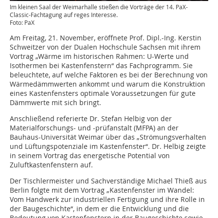
Im kleinen Saal der Weimarhalle stießen die Vorträge der 14. PaX-
Classic-Fachtagung auf reges Interesse.
Foto: PaX
Am Freitag, 21. November, eröffnete Prof. Dipl.-Ing. Kerstin
Schweitzer von der Dualen Hochschule Sachsen mit ihrem
Vortrag „Wärme im historischen Rahmen: U-Werte und
Isothermen bei Kastenfenstern“ das Fachprogramm. Sie
beleuchtete, auf welche Faktoren es bei der Berechnung von
Wärmedämmwerten ankommt und warum die Konstruktion
eines Kastenfensters optimale Voraussetzungen für gute
Dämmwerte mit sich bringt.
Anschließend referierte Dr. Stefan Helbig von der
Materialforschungs- und -prüfanstalt (MFPA) an der
Bauhaus-Universität Weimar über das „Strömungsverhalten
und Lüftungspotenziale im Kastenfenster“. Dr. Helbig zeigte
in seinem Vortrag das energetische Potential von
Zuluftkastenfenstern auf.
Der Tischlermeister und Sachverständige Michael Thieß aus
Berlin folgte mit dem Vortrag „Kastenfenster im Wandel:
Vom Handwerk zur industriellen Fertigung und ihre Rolle in
der Baugeschichte“, in dem er die Entwicklung und die
Bedeutung von Kastenfenstern in der Baugeschichte sowie