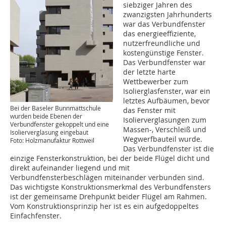
siebziger Jahren des
zwanzigsten Jahrhunderts
war das Verbundfenster
das energieeffiziente,
nutzerfreundliche und
kostengünstige Fenster.
Das Verbundfenster war
der letzte harte
Wettbewerber zum
Isolierglasfenster, war ein
letztes Aufbäumen, bevor
Bei der Baseler Bunnmattschule
das Fenster mit
wurden beide Ebenen der
Isolierverglasungen zum
Verbundfenster gekoppelt und eine
Massen-, Verschleiß und
Isolierverglasung eingebaut
Wegwerfbauteil wurde.
Foto: Holzmanufaktur Rottweil
Das Verbundfenster ist die
einzige Fensterkonstruktion, bei der beide Flügel dicht und
direkt aufeinander liegend und mit
Verbundfensterbeschlägen miteinander verbunden sind.
Das wichtigste Konstruktionsmerkmal des Verbundfensters
ist der gemeinsame Drehpunkt beider Flügel am Rahmen.
Vom Konstruktionsprinzip her ist es ein aufgedoppeltes
Einfachfenster.