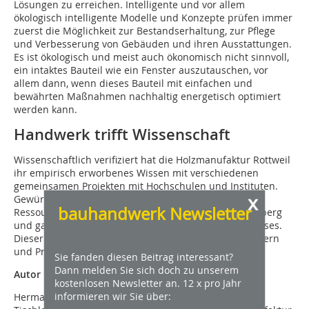
Lösungen zu erreichen. Intelligente und vor allem
ökologisch intelligente Modelle und Konzepte prüfen immer
zuerst die Möglichkeit zur Bestandserhaltung, zur Pflege
und Verbesserung von Gebäuden und ihren Ausstattungen.
Es ist ökologisch und meist auch ökonomisch nicht sinnvoll,
ein intaktes Bauteil wie ein Fenster auszutauschen, vor
allem dann, wenn dieses Bauteil mit einfachen und
bewährten Maßnahmen nachhaltig energetisch optimiert
werden kann.
Handwerk trifft Wissenschaft
Wissenschaftlich verifiziert hat die Holzmanufaktur Rottweil
ihr empirisch erworbenes Wissen mit verschiedenen
gemeinsamen Projekten mit Hochschulen und Instituten.
x
Gewürdigt wurde das Engagement durch den
bauhandwerk Newsletter
Ressourceneffizienzpreis des Landes Baden Württemberg
und ganz aktuell durch die Verleihung des Seifriz-Preises.
Dieser würdigt die gute gemeinsame Arbeit von Meistern
und Professoren – Handwerk trifft Wissenschaft.
Sie fanden diesen Beitrag interessant?
Dann melden Sie sich doch zu unserem
Autor
kostenlosen Newsletter an. 12 x pro Jahr
informieren wir Sie über:
Hermann Klos ist Schreinermeister, Restaurator im