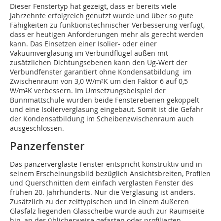
Dieser Fenstertyp hat gezeigt, dass er bereits viele
Jahrzehnte erfolgreich genutzt wurde und über so gute
Fähigkeiten zu funktionstechnischer Verbesserung verfügt,
dass er heutigen Anforderungen mehr als gerecht werden
kann. Das Einsetzen einer Isolier- oder einer
Vakuumverglasung im Verbundflügel außen mit
zusätzlichen Dichtungsebenen kann den Ug-Wert der
Verbundfenster garantiert ohne Kondensatbildung im
Zwischenraum von 3,0 W/m²K um den Faktor 6 auf 0,5
W/m²K verbessern. Im Umsetzungsbeispiel der
Bunnmattschule wurden beide Fensterebenen gekoppelt
und eine Isolierverglasung eingebaut. Somit ist die Gefahr
der Kondensatbildung im Scheibenzwischenraum auch
ausgeschlossen.
Panzerfenster
Das panzerverglaste Fenster entspricht konstruktiv und in
seinem Erscheinungsbild bezüglich Ansichtsbreiten, Profilen
und Querschnitten dem einfach verglasten Fenster des
frühen 20. Jahrhunderts. Nur die Verglasung ist anders.
Zusätzlich zu der zeittypischen und in einem äußeren
Glasfalz liegenden Glasscheibe wurde auch zur Raumseite
hin, an der üblicherweise gefasten oder profilierten