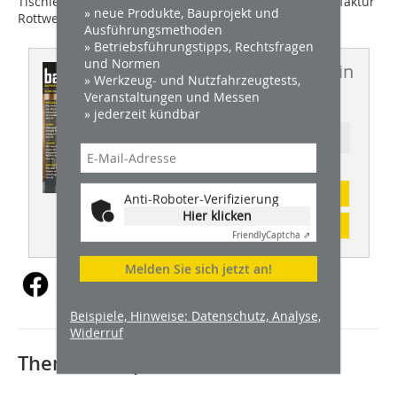
Tischlerhandwerk und Geschäftsführer der Holzmanufaktur
» neue Produkte, Bauprojekt und
Rottweil.
Ausführungsmethoden
» Betriebsführungstipps, Rechtsfragen
und Normen
Dieser Artikel erschien in
» Werkzeug- und Nutzfahrzeugtests,
Veranstaltungen und Messen
BHW 12/2022
» jederzeit kündbar
Ressort: BAUELEMENTE
Abonnement
Anti-Roboter-Verifizierung
Hier klicken
Inhaltsverzeichnis
Friendly
Captcha ⇗
Melden Sie sich jetzt an!
Beispiele, Hinweise: Datenschutz, Analyse,
Widerruf
Thematisch passende Artikel: