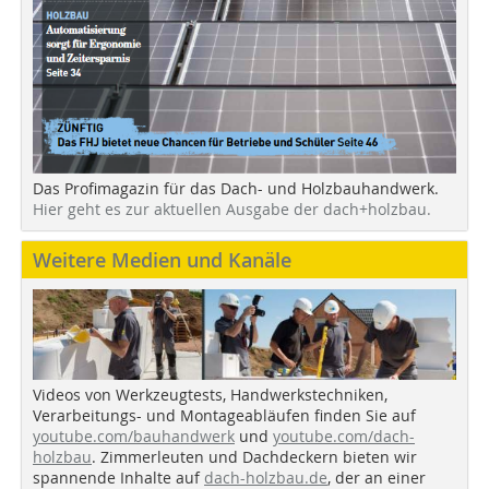
Das Profimagazin für das Dach- und Holzbauhandwerk.
Hier geht es zur aktuellen Ausgabe der dach+holzbau.
Weitere Medien und Kanäle
Videos von Werkzeugtests, Handwerkstechniken,
Verarbeitungs- und Montageabläufen finden Sie auf
youtube.com/bauhandwerk
und
youtube.com/dach-
holzbau
. Zimmerleuten und Dachdeckern bieten wir
spannende Inhalte auf
dach-holzbau.de
, der an einer