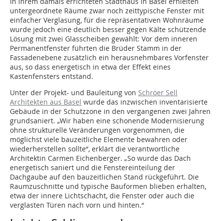
In ihrem damals errichteten Stadthaus in Basel erhielten
untergeordnete Räume zwar noch zeittypische Fenster mit
einfacher Verglasung, für die repräsentativen Wohnräume
wurde jedoch eine deutlich besser gegen Kälte schützende
Lösung mit zwei Glasscheiben gewählt: Vor dem inneren
Permanentfenster führten die Brüder Stamm in der
Fassadenebene zusätzlich ein herausnehmbares Vorfenster
aus, so dass energetisch in etwa der Effekt eines
Kastenfensters entstand.
Unter der Projekt- und Bauleitung von
Schröer Sell
Architekten aus Basel
wurde das inzwischen inventarisierte
Gebäude in der Schutzzone in den vergangenen zwei Jahren
grundsaniert. „Wir haben eine schonende Modernisierung
ohne strukturelle Veränderungen vorgenommen, die
möglichst viele bauzeitliche Elemente bewahren oder
wiederherstellen sollte“, erklärt die verantwortliche
Architektin Carmen Eichenberger. „So wurde das Dach
energetisch saniert und die Fenstereinteilung der
Dachgaube auf den bauzeitlichen Stand rückgeführt. Die
Raumzuschnitte und typische Bauformen blieben erhalten,
etwa der innere Lichtschacht, die Fenster oder auch die
verglasten Türen nach vorn und hinten.“