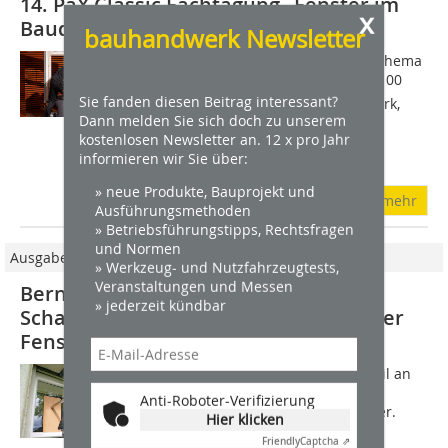
14. PaX Classic Fachtagung „Fenster im
x
Baudenkmal“ zeigt Einbruchsversuch
bauhandwerk Newsletter
Zur 14. PaX-Classic-Fachtagung zum Thema
Fenster im Baudenkmal kamen über 100
Sie fanden diesen Beitrag interessant?
Fachleute aus den Bereichen Handwerk,
Dann melden Sie sich doch zu unserem
Denkmalpflege und Architektur nach
kostenlosen Newsletter an. 12 x pro Jahr
Weimar. Sie informierten sich im
informieren wir Sie über:
November...
» neue Produkte, Bauprojekt und
mehr
Ausführungsmethoden
» Betriebsführungstipps, Rechtsfragen
und Normen
Ausgabe 12/2023
» Werkzeug- und Nutzfahrzeugtests,
Veranstaltungen und Messen
Berner Fachhochschule untersucht
» jederzeit kündbar
Schallschutz und Dichtheit historischer
Fenster
Kaum ein Bau- und Ausstattungsdetail an
Gebäuden muss komplexere
Anti-Roboter-Verifizierung
Anforderungen erfüllen als ein Fenster.
Hier klicken
Diese entwickeln sich zudem derart
Friendly
Captcha ⇗