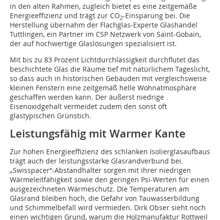
in den alten Rahmen, zugleich bietet es eine zeitgemäße
Energieeffizienz und trägt zur CO
-Einsparung bei. Die
2
Herstellung übernahm der Flachglas-Experte Glashandel
Tuttlingen, ein Partner im CSP Netzwerk von Saint-Gobain,
der auf hochwertige Glaslösungen spezialisiert ist.
Mit bis zu 83 Prozent Lichtdurchlässigkeit durchflutet das
beschichtete Glas die Räume tief mit natürlichem Tageslicht,
so dass auch in historischen Gebäuden mit vergleichsweise
kleinen Fenstern eine zeitgemäß helle Wohnatmosphäre
geschaffen werden kann. Der äußerst niedrige
Eisenoxidgehalt vermeidet zudem den sonst oft
glastypischen Grünstich.
Leistungsfähig mit Warmer Kante
Zur hohen Energieeffizienz des schlanken Isolierglasaufbaus
trägt auch der leistungsstarke Glasrandverbund bei.
„Swisspacer“-Abstandhalter sorgen mit ihrer niedrigen
Wärmeleitfähigkeit sowie den geringen Psi-Werten für einen
ausgezeichneten Wärmeschutz. Die Temperaturen am
Glasrand bleiben hoch, die Gefahr von Tauwasserbildung
und Schimmelbefall wird vermieden. Dirk Obser sieht noch
einen wichtigen Grund, warum die Holzmanufaktur Rottweil