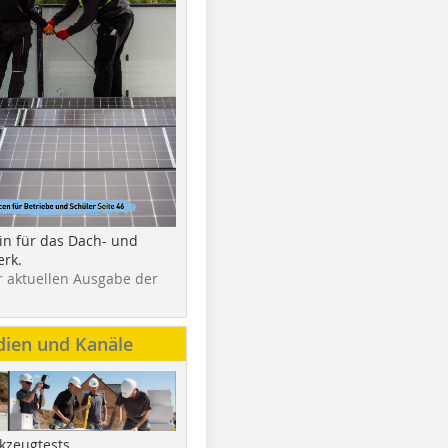
in für das Dach- und
rk.
r aktuellen Ausgabe der
dien und Kanäle
kzeugtests,