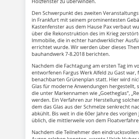
Holzfenster zu überwinden.
Den Schwerpunkt des zweiten Veranstaltungs
in Frankfurt mit seinem prominentesten Gebä
Kastenfenster aus dem Hause Pax verbaut wur
über die Rekonstruktion des im Krieg zerstört
Immobilie, die in echter handwerklicher Aus
errichtet wurde. Wir werden über dieses The
bauhandwerk 7-8.2018 berichten.
Nachdem die Fachtagung am ersten Tag im vo
entworfenen Fargus Werk Alfeld zu Gast war, 
benachbarten Grünenplan statt. Hier wird nic
Glas für moderne Anwendungen hergestellt, 
die unter Markennamen wie „Goetheglas“, „Res
werden. Ein Verfahren zur Herstellung solcher
dem das Glas aus der Schmelze senkrecht na
abkühlt. Bis weit in die 60er Jahre des vorige
üblich, die mittlerweile von dem Floatverfahr
Nachdem die Teilnehmer den eindrucksvollen
Augen erleben konnten, warnte Ulrich Huber 