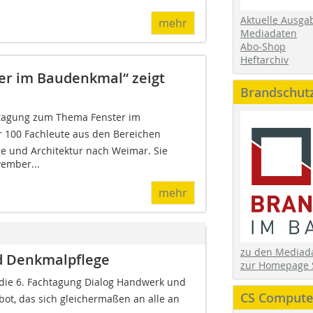
Aktuelle Ausga
mehr
Mediadaten
Abo-Shop
Heftarchiv
ter im Baudenkmal“ zeigt
Brandschut
htagung zum Thema Fenster im
 100 Fachleute aus den Bereichen
e und Architektur nach Weimar. Sie
vember...
mehr
zu den Media
d Denkmalpflege
zur Homepage 
 die 6. Fachtagung Dialog Handwerk und
CS Computer
ebot, das sich gleichermaßen an alle an