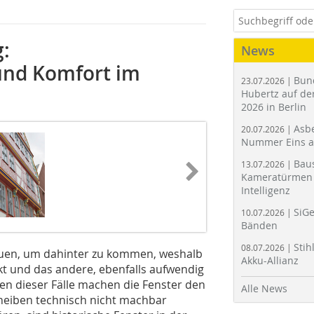
g:
News
nd Komfort im
Bun
23.07.2026 |
Hubertz auf der
2026 in Berlin
Asbe
20.07.2026 |
Nummer Eins 
Bau
13.07.2026 |
Kameratürmen 
Intelligenz
SiGe
10.07.2026 |
Bänden
Stih
08.07.2026 |
uen, um dahinter zu kommen, weshalb
Akku-Allianz
kt und das andere, ebenfalls aufwendig
len dieser Fälle machen die Fenster den
Alle News
cheiben technisch nicht machbar