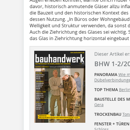
davor, historisch anmutende Gläser allzu infla
die Bauzeit und den historischen Kontext de
dessen Nutzung. „In Büros oder Wohngebäuden
Welligkeit und Struktur verwenden, da sonst d
Auch die Ziehrichtung des Glases sei wichtig. 
das Glas in Ziehrichtung horizontal eingebaut
Dieser Artikel er
BHW 1-2/2
PANORAMA
Wie m
Dübelverbindunge
TOP THEMA
Berli
BAUSTELLE DES 
Gera
TROCKENBAU
Ton
FENSTER + TÜREN
Schloss