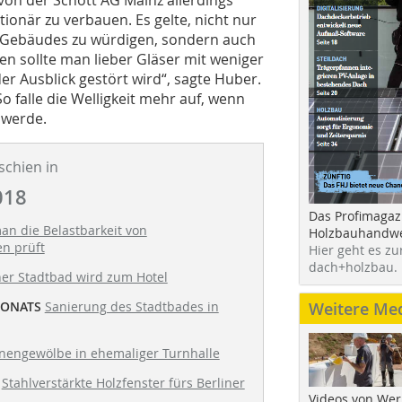
tionär zu verbauen. Es gelte, nicht nur
s Gebäudes zu würdigen, sondern auch
 sollte man lieber Gläser mit weniger
er Ausblick gestört wird“, sagte Huber.
So falle die Welligkeit mehr auf, wenn
 werde.
schien in
018
Das Profimagaz
an die Belastbarkeit von
Holzbauhandwe
n prüft
Hier geht es zu
dach+holzbau.
ner Stadtbad wird zum Hotel
MONATS
Sanierung des Stadtbades in
Weitere Me
nengewölbe in ehemaliger Turnhalle
Stahlverstärkte Holzfenster fürs Berliner
Videos von Wer