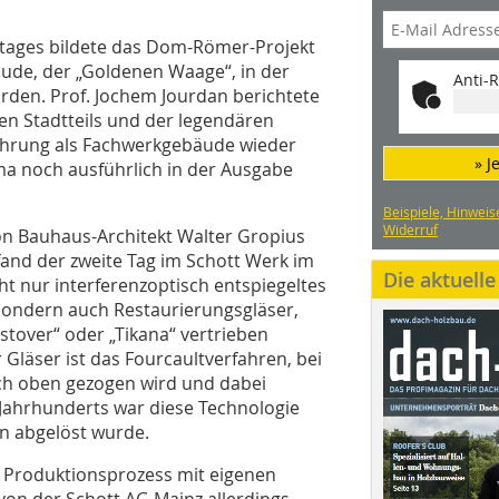
tages bildete das Dom-Römer-Projekt
ude, der „Goldenen Waage“, in der
Anti-R
den. Prof. Jochem Jourdan berichtete
en Stadtteils und der legendären
führung als Fachwerkgebäude wieder
» J
ma noch ausführlich in der Ausgabe
Beispiele, Hinweis
Widerruf
n Bauhaus-Architekt Walter Gropius
fand der zweite Tag im Schott Werk im
Die aktuell
ht nur interferenzoptisch entspiegeltes
sondern auch Restaurierungsgläser,
tover“ oder „Tikana“ vertrieben
 Gläser ist das Fourcaultverfahren, bei
ch oben gezogen wird und dabei
n Jahrhunderts war diese Technologie
en abgelöst wurde.
 Produktionsprozess mit eigenen
von der Schott AG Mainz allerdings