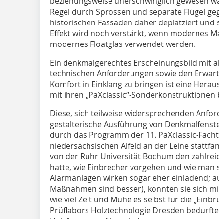
beziehungsweise unerschwinglich gewesen wäre
Regel durch Sprossen und separate Flügel gegl
historischen Fassaden daher deplatziert und 
Effekt wird noch verstärkt, wenn modernes Mate
modernes Floatglas verwendet werden.
Ein denkmalgerechtes Erscheinungsbild mit a
technischen Anforderungen sowie den Erwartu
Komfort in Einklang zu bringen ist eine Herau
mit ihren „PaXclassic“-Sonderkonstruktionen
Diese, sich teilweise widersprechenden Anfo
gestalterische Ausführung von Denkmalfenste
durch das Programm der 11. PaXclassic-Fachta
niedersächsischen Alfeld an der Leine stattf
von der Ruhr Universität Bochum den zahlrei
hatte, wie Einbrecher vorgehen und wie man sic
Alarmanlagen wirken sogar eher einladend; 
Maßnahmen sind besser), konnten sie sich m
wie viel Zeit und Mühe es selbst für die „Einb
Prüflabors Holztechnologie Dresden bedurfte