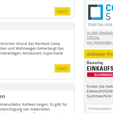
mehr
zu den Mediad
SPEZIAL
zur Homepage 
torischen Grund das Nordsee Camp
Zelten und Wohnwagen beherbergt das
itäranlagen, Restaurant, Supermarkt
Anbieter fi
mehr
Finden Sie mehr
EINKAUFSFÜHRE
en
Suchmaschine f
manufaktur Rottweil zeigen: Es gibt für
ücksichtigung von materiellen,