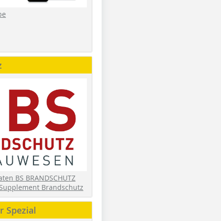
be
z
daten BS BRANDSCHUTZ
Supplement Brandschutz
 Spezial