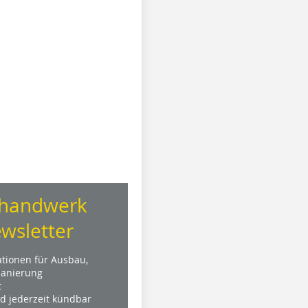
handwerk
wsletter
ationen für Ausbau,
anierung
t
nd jederzeit kündbar