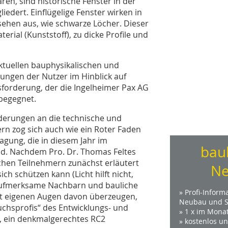
n, sind historische Fenster in der
iedert. Einflügelige Fenster wirken in
sehen aus, wie schwarze Löcher. Dieser
rial (Kunststoff), zu dicke Profile und
ktuellen bauphysikalischen und
ngen der Nutzer im Hinblick auf
sforderung, der die Ingel­heimer Pax AG
 begegnet.
rderungen an die technische und
rn zog sich auch wie ein Roter Faden
gung, die in diesem Jahr im
bau
and. Nachdem Pro. Dr. Thomas Feltes
chen Teilnehmern zunächst erläutert
Ne
h schützen kann (Licht hilft nicht,
aufmerksame Nachbarn und bauliche
» Profi-Inform
it eigenen Augen davon überzeugen,
Neubau und S
ruchsprofis“ des Entwicklungs- und
» 1 x im Mona
, ein denkmalgerechtes RC2
» kostenlos u