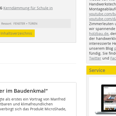
Handwerkstechn
G
Kerndämmung für Schule in
Montageabläufe
youtube.com/
youtube.com/d
Zimmerleuten 
Ressort: FENSTER + TÜREN
wir spannende 
Inhaltsverzeichnis
holzbau.de
, de
der handwerkl
interessierte H
unserem Blog
fündig. Sie fi
Twitter
und
Fa
Service
ter im Baudenkmal“
te als erstes ein Vortrag von Manfred
tbaren und klimafreundlichen
verbirgt sich das Produkt MicroShade,