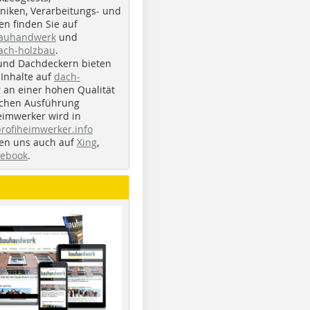
iken, Verarbeitungs- und
n finden Sie auf
bauhandwerk
und
ach-holzbau
.
und Dachdeckern bieten
Inhalte auf
dach-
r an einer hohen Qualität
ichen Ausführung
eimwerker wird in
profiheimwerker.info
nden uns auch auf
Xing
,
cebook
.